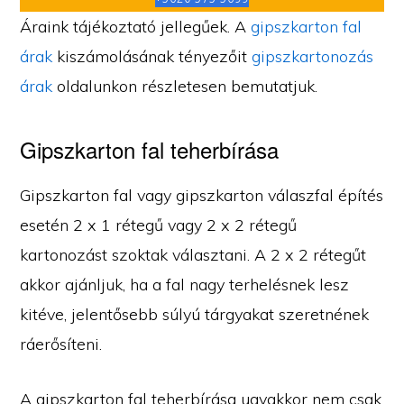
Áraink tájékoztató jellegűek. A
gipszkarton fal
árak
kiszámolásának tényezőit
gipszkartonozás
árak
oldalunkon részletesen bemutatjuk.
Gipszkarton fal teherbírása
Gipszkarton fal vagy gipszkarton válaszfal építés
esetén 2 x 1 rétegű vagy 2 x 2 rétegű
kartonozást szoktak választani. A 2 x 2 rétegűt
akkor ajánljuk, ha a fal nagy terhelésnek lesz
kitéve, jelentősebb súlyú tárgyakat szeretnének
ráerősíteni.
A gipszkarton fal teherbírása ugyakkor nem csak