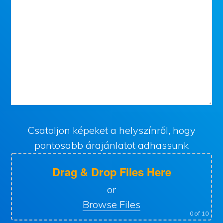
Csatoljon képeket a helyszínről, hogy
pontosabb árajánlatot adhassunk
Drag & Drop Files Here
or
Browse Files
0
of 10