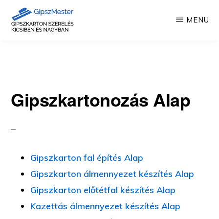
Skip
MENU
to
main
GIPSZKARTON
Gipszkartonozás
MUNKÁK
content
mesterfokon
Gipszkartonozás Alap
Gipszkarton fal építés Alap
Gipszkarton álmennyezet készítés Alap
Gipszkarton előtétfal készítés Alap
Kazettás álmennyezet készítés Alap