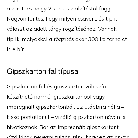
a 2 x 1-es, vagy 2 x 2-es kialkítástól függ.
Nagyon fontos, hogy milyen csavart, és tiplit
választ az adott tárgy rögzítéséhez. Vannak
tiplik, melyekkel a rögzítés akár 300 kg terhelét
is elbír.
Gipszkarton fal típusa
Gipszkarton fal és gipszkarton válaszfal
készíthető normál gipszkartonból vagy
impregnált gipszkartonból. Ez utóbbira néha –
kissé pontatlanul – vízálló gipszkarton néven is
hivatkoznak. Bár az impregnált gipszkartont
vízállónak nevezni túlzás, tény, hogy ez az anyag