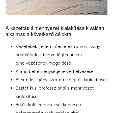
A kazettás álmennyezet kialakítása kiválóan
alkalmas a következő célokra:
Vezetékek (jellemzően elektromos-, vagy
adatkábelek, illetve légtechnika)
elhelyezésének megoldása
Klíma beltéri egységének elhelyezése
Flexibilis, igény szerinti viálgítás kialakítása
Esztétikus, professzionális mennyezet
kialakítása
Fűtés költségének csökkentése a
belmagasság csökkentése által