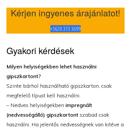
Kérjen ingyenes árajánlatot!
+3620 373 3699
Gyakori kérdések
Milyen helyiségekben lehet használni
gipszkartont?
Szinte bárhol használható gipszkarton, csak
megfelelő típust kell használni.
– Nedves helyiségekben
impregnált
(nedvességálló) gipszkartont
szabad csak
használni. Ha jelentős nedvességnek van kitéve a