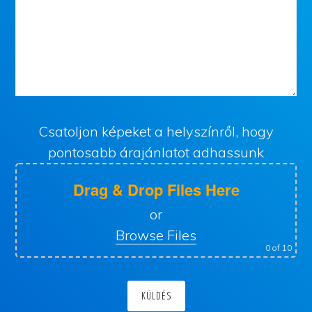
Csatoljon képeket a helyszínről, hogy
pontosabb árajánlatot adhassunk
Drag & Drop Files Here
or
Browse Files
0
of 10