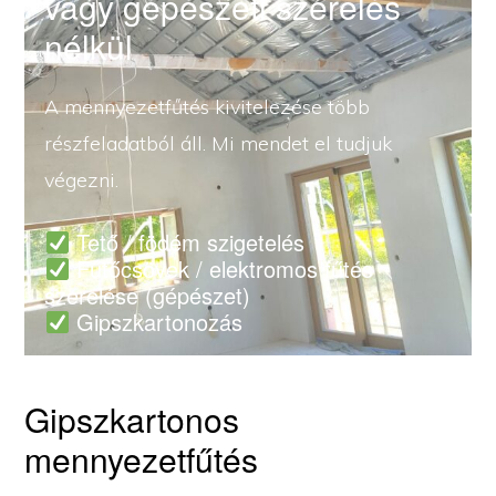
vagy gépészeti szerelés
nélkül
A mennyezetfűtés kivitelezése több
részfeladatból áll. Mi mendet el tudjuk
végezni.
Tető / födém szigetelés
Fűtőcsövek / elektromos fűtés
szerelése (gépészet)
Gipszkartonozás
Gipszkartonos
mennyezetfűtés