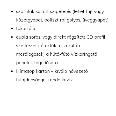
szarufák között szigetelés (lehet fújt vagy
kőzetgyapot, polisztirol golyós, üveggyapot)
tükörfólia
dupla soros, vagy direkt rögzített CD profil
szerkezet (főtartók a szarufára
merőlegesek) a hűtő-fűtő vízkeringető
panelek fogadására
klímatop karton – kiváló hővezető
tulajdonsággal rendelkezik