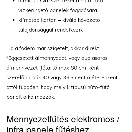
direkt CD vázszerkezet a hűtő-fűtő
vízkeringető panelek fogadására
klímatop karton – kiváló hővezető
tulajdonsággal rendelkezik
Ha a födém már szigetelt, akkor direkt
függesztett álmennyezet, vagy duplasoros
álmennyezet (főtartó max 80 cm-ként,
szerelőbordák 40 vagy 33.3 centiméterenként
attól függően, hogy melyik típusú hűtő-fűtő
panelt alkalmazzák.
Mennyezetfűtés elektromos /
infra panele fűtéshez