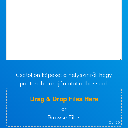
Csatoljon képeket a helyszínről, hogy
pontosabb árajánlatot adhassunk
Drag & Drop Files Here
or
Browse Files
0
of 10