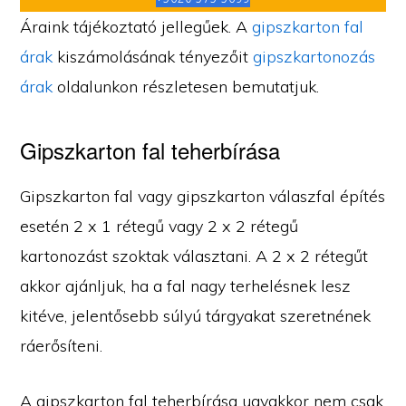
Áraink tájékoztató jellegűek. A
gipszkarton fal
árak
kiszámolásának tényezőit
gipszkartonozás
árak
oldalunkon részletesen bemutatjuk.
Gipszkarton fal teherbírása
Gipszkarton fal vagy gipszkarton válaszfal építés
esetén 2 x 1 rétegű vagy 2 x 2 rétegű
kartonozást szoktak választani. A 2 x 2 rétegűt
akkor ajánljuk, ha a fal nagy terhelésnek lesz
kitéve, jelentősebb súlyú tárgyakat szeretnének
ráerősíteni.
A gipszkarton fal teherbírása ugyakkor nem csak