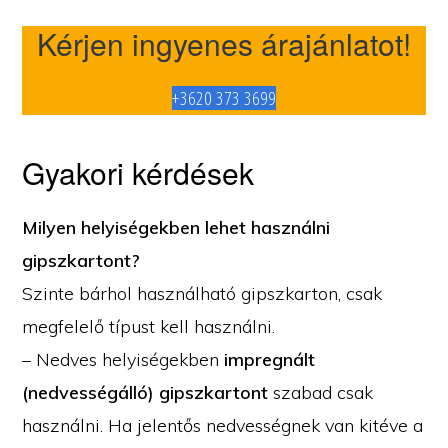
Kérjen ingyenes árajánlatot!
+3620 373 3699
Gyakori kérdések
Milyen helyiségekben lehet használni
gipszkartont?
Szinte bárhol használható gipszkarton, csak
megfelelő típust kell használni.
– Nedves helyiségekben
impregnált
(nedvességálló) gipszkartont
szabad csak
használni. Ha jelentős nedvességnek van kitéve a