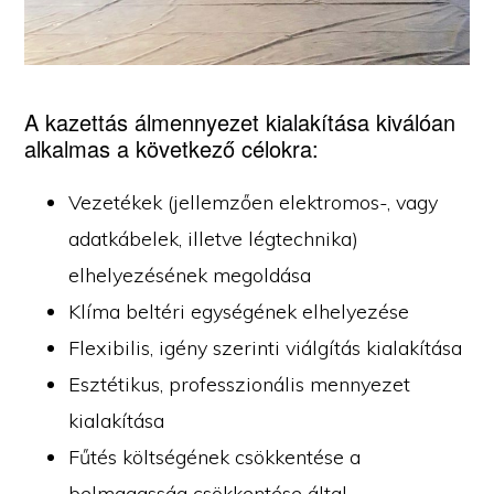
A kazettás álmennyezet kialakítása kiválóan
alkalmas a következő célokra:
Vezetékek (jellemzően elektromos-, vagy
adatkábelek, illetve légtechnika)
elhelyezésének megoldása
Klíma beltéri egységének elhelyezése
Flexibilis, igény szerinti viálgítás kialakítása
Esztétikus, professzionális mennyezet
kialakítása
Fűtés költségének csökkentése a
belmagasság csökkentése által