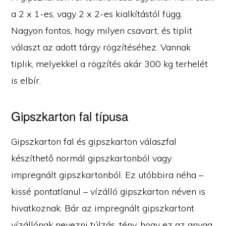
a 2 x 1-es, vagy 2 x 2-es kialkítástól függ.
Nagyon fontos, hogy milyen csavart, és tiplit
választ az adott tárgy rögzítéséhez. Vannak
tiplik, melyekkel a rögzítés akár 300 kg terhelét
is elbír.
Gipszkarton fal típusa
Gipszkarton fal és gipszkarton válaszfal
készíthető normál gipszkartonból vagy
impregnált gipszkartonból. Ez utóbbira néha –
kissé pontatlanul – vízálló gipszkarton néven is
hivatkoznak. Bár az impregnált gipszkartont
vízállónak nevezni túlzás, tény, hogy ez az anyag