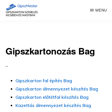
Skip
MENU
to
main
GIPSZKARTON
Gipszkartonozás
MUNKÁK
content
mesterfokon
Gipszkartonozás Bag
Gipszkarton fal építés Bag
Gipszkarton álmennyezet készítés Bag
Gipszkarton előtétfal készítés Bag
Kazettás álmennyezet készítés Bag