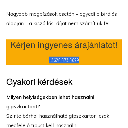
Nagyobb megbízások esetén – egyedi elbírálás
alapján – a kiszállási díjat nem számítjuk fel.
Kérjen ingyenes árajánlatot!
+3620 373 3699
Gyakori kérdések
Milyen helyiségekben lehet használni
gipszkartont?
Szinte bárhol használható gipszkarton, csak
megfelelő típust kell használni.