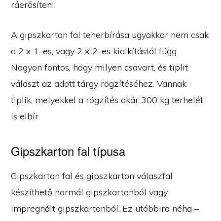
ráerősíteni.
A gipszkarton fal teherbírása ugyakkor nem csak
a 2 x 1-es, vagy 2 x 2-es kialkítástól függ.
Nagyon fontos, hogy milyen csavart, és tiplit
választ az adott tárgy rögzítéséhez. Vannak
tiplik, melyekkel a rögzítés akár 300 kg terhelét
is elbír.
Gipszkarton fal típusa
Gipszkarton fal és gipszkarton válaszfal
készíthető normál gipszkartonból vagy
impregnált gipszkartonból. Ez utóbbira néha –