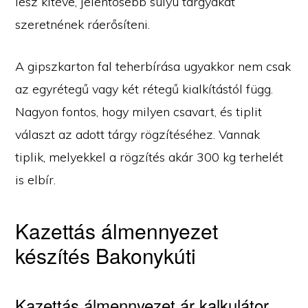
lesz kitéve, jelentősebb súlyú tárgyakat
szeretnének ráerősíteni.
A gipszkarton fal teherbírása ugyakkor nem csak
az egyrétegű vagy két rétegű kialkítástól függ.
Nagyon fontos, hogy milyen csavart, és tiplit
választ az adott tárgy rögzítéséhez. Vannak
tiplik, melyekkel a rögzítés akár 300 kg terhelét
is elbír.
Kazettás álmennyezet
készítés Bakonykúti
Kazettás álmennyezet ár kalkulátor