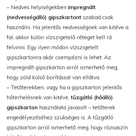
– Nedves helyiségekben
impregnált
(nedvességálló) gipszkartont
szabad csak
használni. Ha jelentős nedvességnek van kitéve a
fal, akkor külön vízszigetelő réteget kell rá
felvinni. Egy ilyen módon vízszigetelt
gipszkartonra akár csempézni is lehet. Az
impregnált gipszkarton arról ismerhető meg,
hogy zöld külső borítással van ellátva.
– Tetőterekben, vagy ha a gipszkarton jelentős
hőterhelésnek van kitéve,
tűzgátló (hőálló)
gipszkarton
használata javasolt – tetőterek
engedélyezéséhez szükséges is. A tűzgátló
gipszkarton arról ismerhető meg, hogy rózsaszín