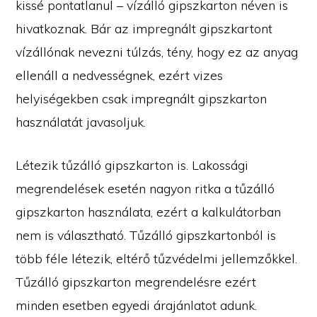
kissé pontatlanul – vízálló gipszkarton néven is
hivatkoznak. Bár az impregnált gipszkartont
vízállónak nevezni túlzás, tény, hogy ez az anyag
ellenáll a nedvességnek, ezért vizes
helyiségekben csak impregnált gipszkarton
használatát javasoljuk.
Létezik tűzálló gipszkarton is. Lakossági
megrendelések esetén nagyon ritka a tűzálló
gipszkarton használata, ezért a kalkulátorban
nem is választható. Tűzálló gipszkartonból is
több féle létezik, eltérő tűzvédelmi jellemzőkkel.
Tűzálló gipszkarton megrendelésre ezért
minden esetben egyedi árajánlatot adunk.