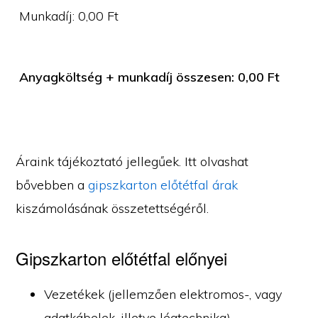
Munkadíj:
0,00
Ft
Anyagköltség + munkadíj összesen:
0,00
Ft
Áraink tájékoztató jellegűek. Itt olvashat
bővebben a
gipszkarton előtétfal árak
kiszámolásának összetettségéről.
Gipszkarton előtétfal előnyei
Vezetékek (jellemzően elektromos-, vagy
adatkábelek, illetve légtechnika)