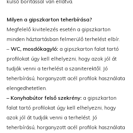
külső borítással van ellátva.
Milyen a gipszkarton teherbírása?
Megfelelő kivitelezés esetén a gipszkarton
minden háztartásban felmerülő terhelést elbír.
–
WC, mosdókagyló:
a gipszkarton falat tartó
profilokat úgy kell elhelyezni, hogy azok jól át
tudják venni a terhelést a szaniterektől. Jó
teherbírású, horganyzott acél profilok használata
elengedhetetlen.
– Konyhabútor felső szekrény:
a gipszkarton
falat tartó profilokat úgy kell elhelyezni, hogy
azok jól át tudják venni a terhelést. Jó
teherbírású, horganyzott acél profilok használata