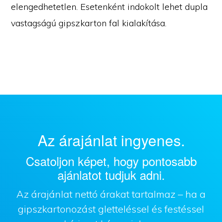
elengedhetetlen. Esetenként indokolt lehet dupla
vastagságú gipszkarton fal kialakítása.
Az árajánlat ingyenes.
Csatoljon képet, hogy pontosabb
ajánlatot tudjuk adni.
Az árajánlat nettó árakat tartalmaz – ha a
gipszkartonozást gletteléssel és festéssel