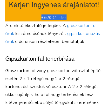
Kérjen ingyenes árajánlatot!
+3620 373 3699
Áraink tájékoztató jellegűek. A
gipszkarton fal
árak
kiszámolásának tényezőit
gipszkartonozás
árak
oldalunkon részletesen bemutatjuk.
Gipszkarton fal teherbírása
Gipszkarton fal vagy gipszkarton válaszfal építés
esetén 2 x 1 rétegű vagy 2 x 2 rétegű
kartonozást szoktak választani. A 2 x 2 rétegűt
akkor ajánljuk, ha a fal nagy terhelésnek lesz
kitéve, jelentősebb súlyú tárgyakat szeretnének