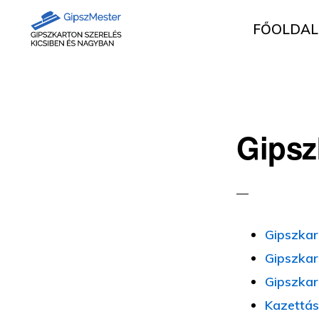
Ugrás
Skip
FŐOLDAL
az
to
elsődleges
main
GIPSZKARTON
Gipszkartonozás
MUNKÁK
navigációhoz
content
mesterfokon
Gipsz
Gipszkart
Gipszkar
Gipszkart
Kazettás