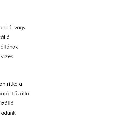
tonból vagy
zálló
zállónak
 vizes
on ritka a
ható. Tűzálló
űzálló
 adunk.