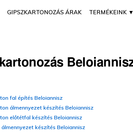
GIPSZKARTONOZÁS ÁRAK
TERMÉKEINK 
kartonozás Beloiannis
on fal építés Beloiannisz
ton álmennyezet készítés Beloiannisz
on előtétfal készítés Beloiannisz
 álmennyezet készítés Beloiannisz