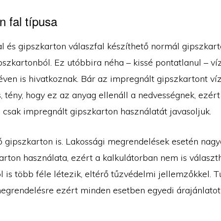
 fal típusa
al és gipszkarton válaszfal készíthető normál gipszkar
szkartonból. Ez utóbbira néha – kissé pontatlanul – ví
éven is hivatkoznak. Bár az impregnált gipszkartont ví
, tény, hogy ez az anyag ellenáll a nedvességnek, ezért
 csak impregnált gipszkarton használatát javasoljuk.
ló gipszkarton is. Lakossági megrendelések esetén nagy
arton használata, ezért a kalkulátorban nem is választ
 is több féle létezik, eltérő tűzvédelmi jellemzőkkel. T
egrendelésre ezért minden esetben egyedi árajánlatot