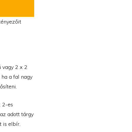
tényezőit
ű vagy 2 x 2
 ha a fal nagy
ősíteni.
x 2-es
 az adott tárgy
is elbír.