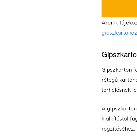
Áraink tájékoz
gipszkartonoz
Gipszkarto
Gipszkarton fa
rétegű kartono
terhelésnek le
A gipszkarton
kialkítástól f
rögzítéséhez. 