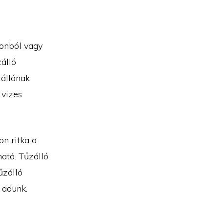
tonból vagy
zálló
zállónak
 vizes
on ritka a
ható. Tűzálló
űzálló
 adunk.