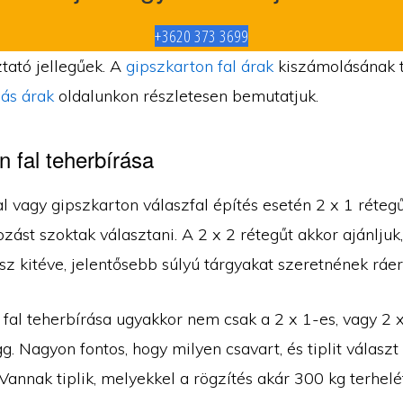
+3620 373 3699
tató jellegűek. A
gipszkarton fal árak
kiszámolásának 
ás árak
oldalunkon részletesen bemutatjuk.
n fal teherbírása
l vagy gipszkarton válaszfal építés esetén 2 x 1 réteg
zást szoktak választani. A 2 x 2 rétegűt akkor ajánljuk,
sz kitéve, jelentősebb súlyú tárgyakat szeretnének ráer
 fal teherbírása ugyakkor nem csak a 2 x 1-es, vagy 2 
ügg. Nagyon fontos, hogy milyen csavart, és tiplit választ
Vannak tiplik, melyekkel a rögzítés akár 300 kg terhelét 