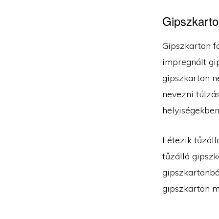
Gipszkarton
Gipszkarton f
impregnált gip
gipszkarton n
nevezni túlzás
helyiségekben
Létezik tűzál
tűzálló gipszk
gipszkartonból
gipszkarton m