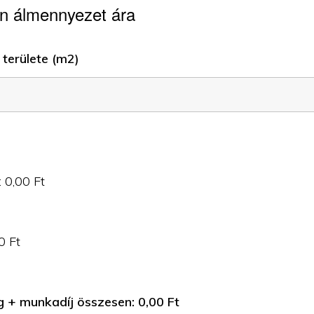
n álmennyezet ára
területe (m2)
:
0,00
Ft
0
Ft
g + munkadíj összesen:
0,00
Ft