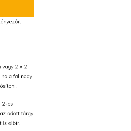
tényezőit
ű vagy 2 x 2
 ha a fal nagy
ősíteni.
x 2-es
 az adott tárgy
is elbír.