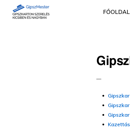
Ugrás
Skip
FŐOLDAL
az
to
elsődleges
main
GIPSZKARTON
Gipszkartonozás
MUNKÁK
navigációhoz
content
mesterfokon
Gipsz
Gipszkar
Gipszkar
Gipszkar
Kazettás