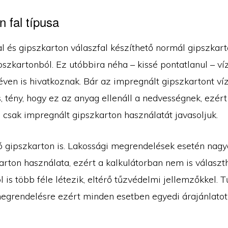
 fal típusa
al és gipszkarton válaszfal készíthető normál gipszkar
szkartonból. Ez utóbbira néha – kissé pontatlanul – ví
éven is hivatkoznak. Bár az impregnált gipszkartont ví
, tény, hogy ez az anyag ellenáll a nedvességnek, ezért
 csak impregnált gipszkarton használatát javasoljuk.
ló gipszkarton is. Lakossági megrendelések esetén nagy
arton használata, ezért a kalkulátorban nem is választ
 is több féle létezik, eltérő tűzvédelmi jellemzőkkel. T
egrendelésre ezért minden esetben egyedi árajánlatot