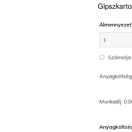
Gipszkarto
Álmennyezet 
Számolja
Anyagköltség
Munkadíj:
0,0
Anyagköltsé