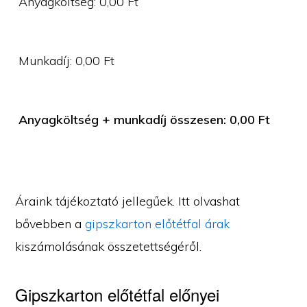
Anyagköltség:
0,00
Ft
Munkadíj:
0,00
Ft
Anyagköltség + munkadíj összesen:
0,00
Ft
Áraink tájékoztató jellegűek. Itt olvashat
bővebben a
gipszkarton előtétfal árak
kiszámolásának összetettségéről.
Gipszkarton előtétfal előnyei