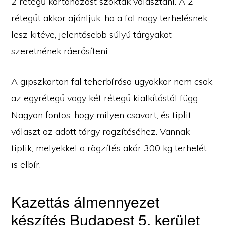
2 rétegű kartonozást szoktak választani. A 2
rétegűt akkor ajánljuk, ha a fal nagy terhelésnek
lesz kitéve, jelentősebb súlyú tárgyakat
szeretnének ráerősíteni.
A gipszkarton fal teherbírása ugyakkor nem csak
az egyrétegű vagy két rétegű kialkítástól függ.
Nagyon fontos, hogy milyen csavart, és tiplit
választ az adott tárgy rögzítéséhez. Vannak
tiplik, melyekkel a rögzítés akár 300 kg terhelét
is elbír.
Kazettás álmennyezet
készítés Budapest 5. kerület