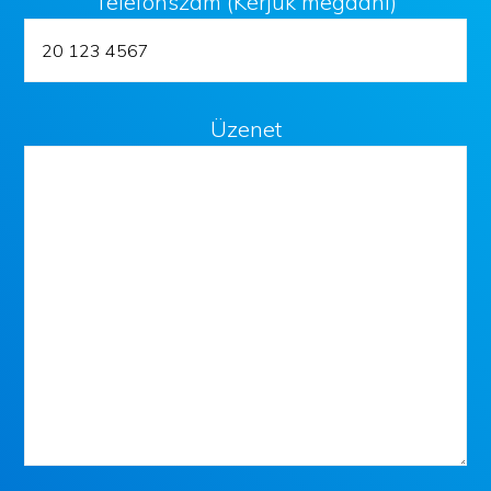
Telefonszám (Kérjük megadni)
Üzenet