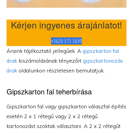
Kérjen ingyenes árajánlatot!
+3620 373 3699
Áraink tájékoztató jellegűek. A
gipszkarton fal
árak
kiszámolásának tényezőit
gipszkartonozás
árak
oldalunkon részletesen bemutatjuk.
Gipszkarton fal teherbírása
Gipszkarton fal vagy gipszkarton válaszfal építés
esetén 2 x 1 rétegű vagy 2 x 2 rétegű
kartonozást szoktak választani. A 2 x 2 rétegűt