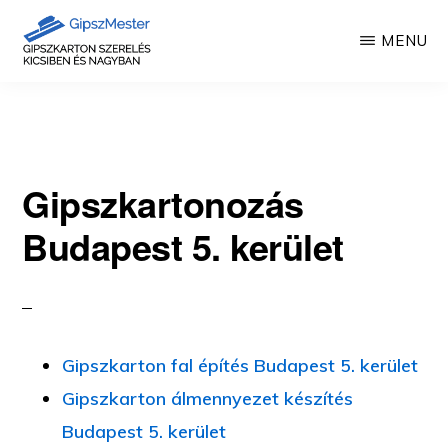
Skip
MENU
to
main
GIPSZKARTON
Gipszkartonozás
MUNKÁK
content
mesterfokon
Gipszkartonozás
Budapest 5. kerület
Gipszkarton fal építés Budapest 5. kerület
Gipszkarton álmennyezet készítés
Budapest 5. kerület