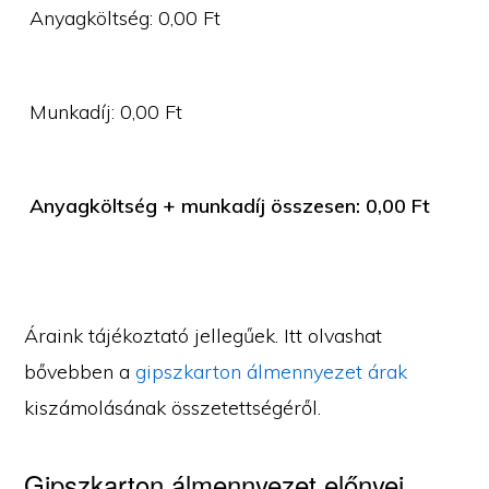
Anyagköltség:
0,00
Ft
Munkadíj:
0,00
Ft
Anyagköltség + munkadíj összesen:
0,00
Ft
Áraink tájékoztató jellegűek. Itt olvashat
bővebben a
gipszkarton álmennyezet árak
kiszámolásának összetettségéről.
Gipszkarton álmennyezet előnyei