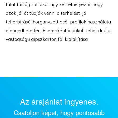
falat tartó profilokat úgy kell elhelyezni, hogy
azok jól át tudják venni a terhelést. Jó
teherbírású, horganyzott acél profilok használata
elengedhetetlen. Esetenként indokolt lehet dupla
vastagságú gipszkarton fal kialakítása.
Az árajánlat ingyenes.
Csatoljon képet, hogy pontosabb