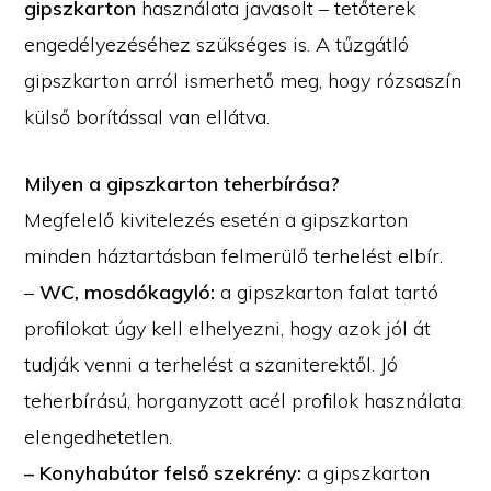
gipszkarton
használata javasolt – tetőterek
engedélyezéséhez szükséges is. A tűzgátló
gipszkarton arról ismerhető meg, hogy rózsaszín
külső borítással van ellátva.
Milyen a gipszkarton teherbírása?
Megfelelő kivitelezés esetén a gipszkarton
minden háztartásban felmerülő terhelést elbír.
–
WC, mosdókagyló:
a gipszkarton falat tartó
profilokat úgy kell elhelyezni, hogy azok jól át
tudják venni a terhelést a szaniterektől. Jó
teherbírású, horganyzott acél profilok használata
elengedhetetlen.
– Konyhabútor felső szekrény:
a gipszkarton