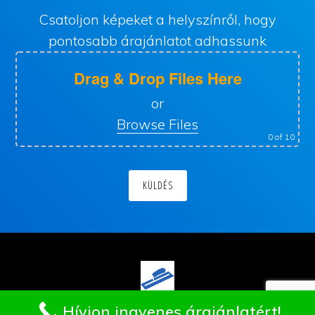
Csatoljon képeket a helyszínről, hogy
pontosabb árajánlatot adhassunk
Drag & Drop Files Here
or
Browse Files
0
of 10
Hívjon ingyenes árajánlatért!