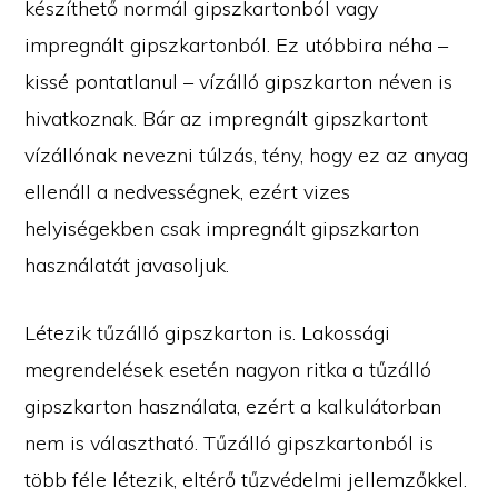
készíthető normál gipszkartonból vagy
impregnált gipszkartonból. Ez utóbbira néha –
kissé pontatlanul – vízálló gipszkarton néven is
hivatkoznak. Bár az impregnált gipszkartont
vízállónak nevezni túlzás, tény, hogy ez az anyag
ellenáll a nedvességnek, ezért vizes
helyiségekben csak impregnált gipszkarton
használatát javasoljuk.
Létezik tűzálló gipszkarton is. Lakossági
megrendelések esetén nagyon ritka a tűzálló
gipszkarton használata, ezért a kalkulátorban
nem is választható. Tűzálló gipszkartonból is
több féle létezik, eltérő tűzvédelmi jellemzőkkel.