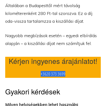
Általában a Budapesttől mért távolság
kilométerenként 280 Ft-tal szorozva. Ez a díj
oda-vissza tartalamzza a kiszállási díjat.
Nagyobb megbízások esetén – egyedi elbírálás
alapján – a kiszállási díjat nem számítjuk fel.
Kérjen ingyenes árajánlatot!
+3620 373 3699
Gyakori kérdések
Milyen helyiségekben lehet használni