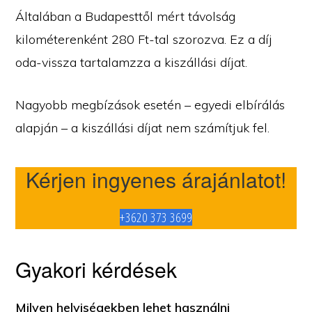
Általában a Budapesttől mért távolság
kilométerenként 280 Ft-tal szorozva. Ez a díj
oda-vissza tartalamzza a kiszállási díjat.
Nagyobb megbízások esetén – egyedi elbírálás
alapján – a kiszállási díjat nem számítjuk fel.
Kérjen ingyenes árajánlatot!
+3620 373 3699
Gyakori kérdések
Milyen helyiségekben lehet használni