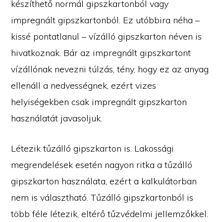
készíthető normál gipszkartonból vagy
impregnált gipszkartonból. Ez utóbbira néha –
kissé pontatlanul – vízálló gipszkarton néven is
hivatkoznak. Bár az impregnált gipszkartont
vízállónak nevezni túlzás, tény, hogy ez az anyag
ellenáll a nedvességnek, ezért vizes
helyiségekben csak impregnált gipszkarton
használatát javasoljuk.
Létezik tűzálló gipszkarton is. Lakossági
megrendelések esetén nagyon ritka a tűzálló
gipszkarton használata, ezért a kalkulátorban
nem is választható. Tűzálló gipszkartonból is
több féle létezik, eltérő tűzvédelmi jellemzőkkel.