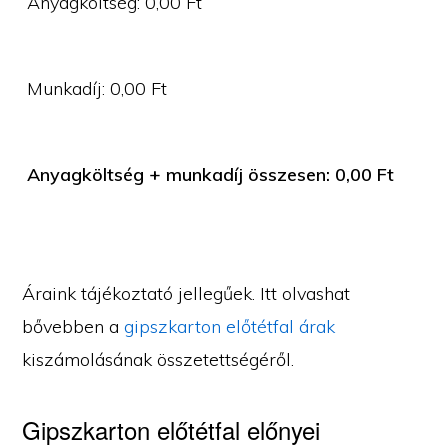
Anyagköltség:
0,00
Ft
Munkadíj:
0,00
Ft
Anyagköltség + munkadíj összesen:
0,00
Ft
Áraink tájékoztató jellegűek. Itt olvashat
bővebben a
gipszkarton előtétfal árak
kiszámolásának összetettségéről.
Gipszkarton előtétfal előnyei