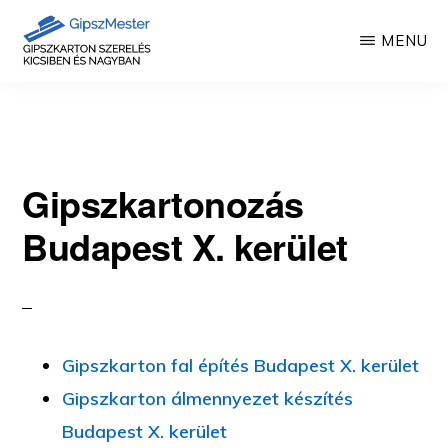
Skip
MENU
to
main
GIPSZKARTON
Gipszkartonozás
MUNKÁK
content
mesterfokon
Gipszkartonozás
Budapest X. kerület
Gipszkarton fal építés Budapest X. kerület
Gipszkarton álmennyezet készítés
Budapest X. kerület