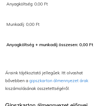
Anyagköltség:
0,00
Ft
Munkadíj:
0,00
Ft
Anyagköltség + munkadíj összesen:
0,00
Ft
Áraink tájékoztató jellegűek. Itt olvashat
bővebben a
gipszkarton álmennyezet árak
kiszámolásának összetettségéről.
Gipszkarton álmennyezet előnyei