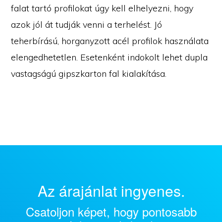
falat tartó profilokat úgy kell elhelyezni, hogy
azok jól át tudják venni a terhelést. Jó
teherbírású, horganyzott acél profilok használata
elengedhetetlen. Esetenként indokolt lehet dupla
vastagságú gipszkarton fal kialakítása.
Az árajánlat ingyenes.
Csatoljon képet, hogy pontosabb