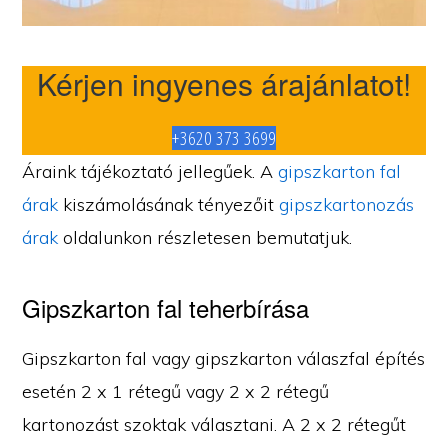
Kérjen ingyenes árajánlatot!
+3620 373 3699
Áraink tájékoztató jellegűek. A
gipszkarton fal
árak
kiszámolásának tényezőit
gipszkartonozás
árak
oldalunkon részletesen bemutatjuk.
Gipszkarton fal teherbírása
Gipszkarton fal vagy gipszkarton válaszfal építés
esetén 2 x 1 rétegű vagy 2 x 2 rétegű
kartonozást szoktak választani. A 2 x 2 rétegűt