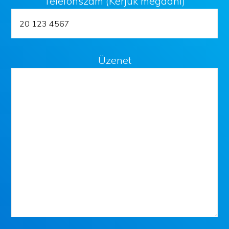
Telefonszám (Kérjük megadni)
Üzenet