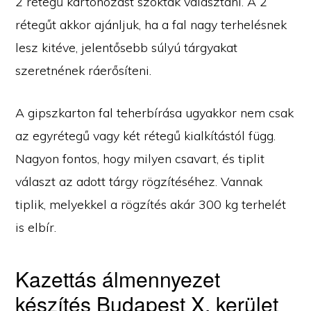
2 rétegű kartonozást szoktak választani. A 2
rétegűt akkor ajánljuk, ha a fal nagy terhelésnek
lesz kitéve, jelentősebb súlyú tárgyakat
szeretnének ráerősíteni.
A gipszkarton fal teherbírása ugyakkor nem csak
az egyrétegű vagy két rétegű kialkítástól függ.
Nagyon fontos, hogy milyen csavart, és tiplit
választ az adott tárgy rögzítéséhez. Vannak
tiplik, melyekkel a rögzítés akár 300 kg terhelét
is elbír.
Kazettás álmennyezet
készítés Budapest X. kerület