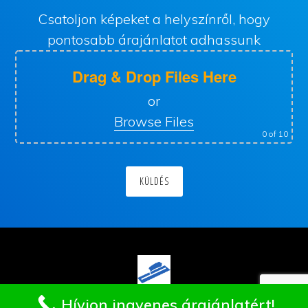
Csatoljon képeket a helyszínről, hogy
pontosabb árajánlatot adhassunk
Drag & Drop Files Here
or
Browse Files
0
of 10
Hívjon ingyenes árajánlatért!