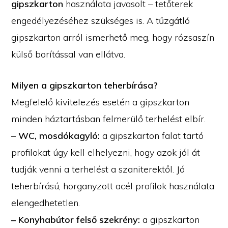
gipszkarton
használata javasolt – tetőterek
engedélyezéséhez szükséges is. A tűzgátló
gipszkarton arról ismerhető meg, hogy rózsaszín
külső borítással van ellátva.
Milyen a gipszkarton teherbírása?
Megfelelő kivitelezés esetén a gipszkarton
minden háztartásban felmerülő terhelést elbír.
–
WC, mosdókagyló:
a gipszkarton falat tartó
profilokat úgy kell elhelyezni, hogy azok jól át
tudják venni a terhelést a szaniterektől. Jó
teherbírású, horganyzott acél profilok használata
elengedhetetlen.
– Konyhabútor felső szekrény:
a gipszkarton