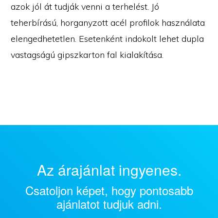
azok jól át tudják venni a terhelést. Jó
teherbírású, horganyzott acél profilok használata
elengedhetetlen. Esetenként indokolt lehet dupla
vastagságú gipszkarton fal kialakítása.
Az árajánlat ingyenes.
Csatoljon képet, hogy pontosabb
ajánlatot tudjuk adni.