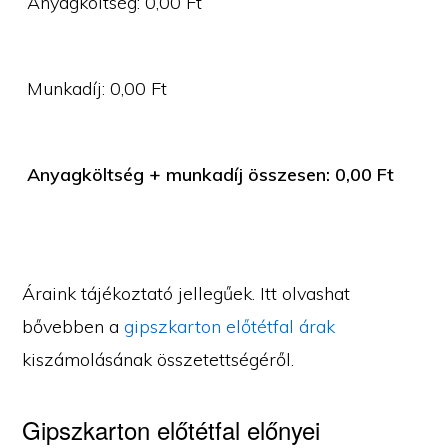
Anyagköltség:
0,00
Ft
Munkadíj:
0,00
Ft
Anyagköltség + munkadíj összesen:
0,00
Ft
Áraink tájékoztató jellegűek. Itt olvashat
bővebben a
gipszkarton előtétfal árak
kiszámolásának összetettségéről.
Gipszkarton előtétfal előnyei