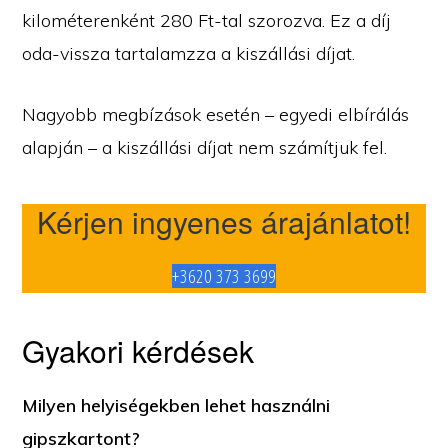
kilométerenként 280 Ft-tal szorozva. Ez a díj
oda-vissza tartalamzza a kiszállási díjat.
Nagyobb megbízások esetén – egyedi elbírálás
alapján – a kiszállási díjat nem számítjuk fel.
Kérjen ingyenes árajánlatot!
+3620 373 3699
Gyakori kérdések
Milyen helyiségekben lehet használni
gipszkartont?