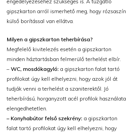
engedélyezéséhez szükséges is. A tűzgátló
gipszkarton arról ismerhető meg, hogy rózsaszín
külső borítással van ellátva.
Milyen a gipszkarton teherbírása?
Megfelelő kivitelezés esetén a gipszkarton
minden háztartásban felmerülő terhelést elbír.
–
WC, mosdókagyló:
a gipszkarton falat tartó
profilokat úgy kell elhelyezni, hogy azok jól át
tudják venni a terhelést a szaniterektől. Jó
teherbírású, horganyzott acél profilok használata
elengedhetetlen.
– Konyhabútor felső szekrény:
a gipszkarton
falat tartó profilokat úgy kell elhelyezni, hogy