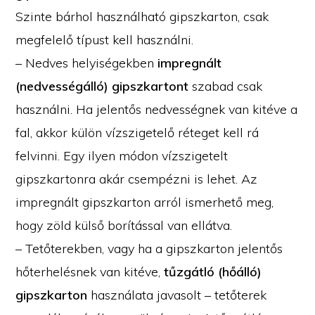
Szinte bárhol használható gipszkarton, csak
megfelelő típust kell használni.
– Nedves helyiségekben
impregnált
(nedvességálló) gipszkartont
szabad csak
használni. Ha jelentős nedvességnek van kitéve a
fal, akkor külön vízszigetelő réteget kell rá
felvinni. Egy ilyen módon vízszigetelt
gipszkartonra akár csempézni is lehet. Az
impregnált gipszkarton arról ismerhető meg,
hogy zöld külső borítással van ellátva.
– Tetőterekben, vagy ha a gipszkarton jelentős
hőterhelésnek van kitéve,
tűzgátló (hőálló)
gipszkarton
használata javasolt – tetőterek