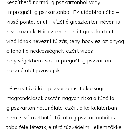
készíthető normál gipszkartonból vagy
impregnált gipszkartonból. Ez utóbbira néha –
kissé pontatlanul – vízálló gipszkarton néven is
hivatkoznak. Bár az impregnált gipszkartont
vízállónak nevezni túlzás, tény, hogy ez az anyag
ellenáll a nedvességnek, ezért vizes
helyiségekben csak impregnált gipszkarton
használatát javasoljuk.
Létezik tűzálló gipszkarton is. Lakossági
megrendelések esetén nagyon ritka a tűzálló
gipszkarton használata, ezért a kalkulátorban
nem is választható. Tűzálló gipszkartonból is
több féle létezik, eltérő tűzvédelmi jellemzőkkel.