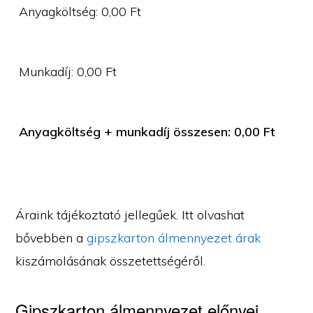
Anyagköltség:
0,00
Ft
Munkadíj:
0,00
Ft
Anyagköltség + munkadíj összesen:
0,00
Ft
Áraink tájékoztató jellegűek. Itt olvashat
bővebben a
gipszkarton álmennyezet árak
kiszámolásának összetettségéről.
Gipszkarton álmennyezet előnyei