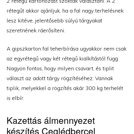
2 rétegű kartonozást szoktak választani. A 2
rétegűt akkor ajánljuk, ha a fal nagy terhelésnek
lesz kitéve, jelentősebb súlyú tárgyakat
szeretnének ráerősíteni.
A gipszkarton fal teherbírása ugyakkor nem csak
az egyrétegű vagy két rétegű kialkítástól függ.
Nagyon fontos, hogy milyen csavart, és tiplit
választ az adott tárgy rögzítéséhez. Vannak
tiplik, melyekkel a rögzítés akár 300 kg terhelét
is elbír.
Kazettás álmennyezet
készítés Ceglédbercel