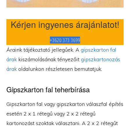
Kérjen ingyenes árajánlatot!
+3620 373 3699
Áraink tájékoztató jellegűek. A
gipszkarton fal
árak
kiszámolásának tényezőit
gipszkartonozás
árak
oldalunkon részletesen bemutatjuk.
Gipszkarton fal teherbírása
Gipszkarton fal vagy gipszkarton válaszfal építés
esetén 2 x 1 rétegű vagy 2 x 2 rétegű
kartonozást szoktak választani. A 2 x 2 rétegűt