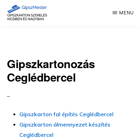
Skip
MENU
to
main
GIPSZKARTON
Gipszkartonozás
MUNKÁK
content
mesterfokon
Gipszkartonozás
Ceglédbercel
Gipszkarton fal építés Ceglédbercel
Gipszkarton álmennyezet készítés
Ceglédbercel