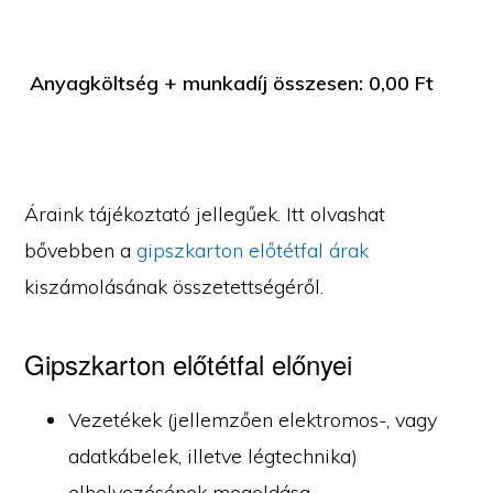
Anyagköltség + munkadíj összesen:
0,00
Ft
Áraink tájékoztató jellegűek. Itt olvashat
bővebben a
gipszkarton előtétfal árak
kiszámolásának összetettségéről.
Gipszkarton előtétfal előnyei
Vezetékek (jellemzően elektromos-, vagy
adatkábelek, illetve légtechnika)
elhelyezésének megoldása