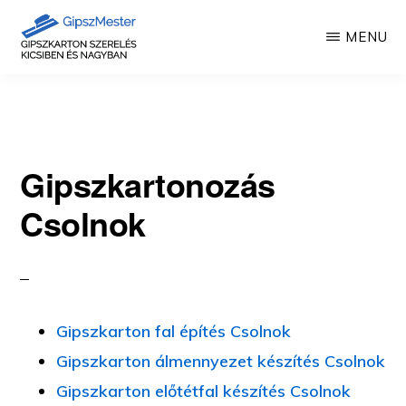
Skip
MENU
to
main
GIPSZKARTON
Gipszkartonozás
MUNKÁK
content
mesterfokon
Gipszkartonozás
Csolnok
Gipszkarton fal építés Csolnok
Gipszkarton álmennyezet készítés Csolnok
Gipszkarton előtétfal készítés Csolnok