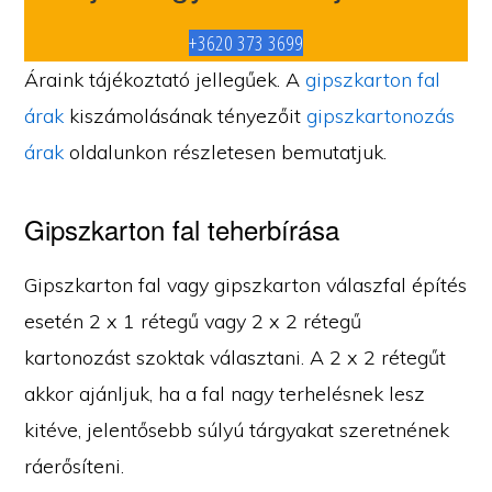
+3620 373 3699
Áraink tájékoztató jellegűek. A
gipszkarton fal
árak
kiszámolásának tényezőit
gipszkartonozás
árak
oldalunkon részletesen bemutatjuk.
Gipszkarton fal teherbírása
Gipszkarton fal vagy gipszkarton válaszfal építés
esetén 2 x 1 rétegű vagy 2 x 2 rétegű
kartonozást szoktak választani. A 2 x 2 rétegűt
akkor ajánljuk, ha a fal nagy terhelésnek lesz
kitéve, jelentősebb súlyú tárgyakat szeretnének
ráerősíteni.