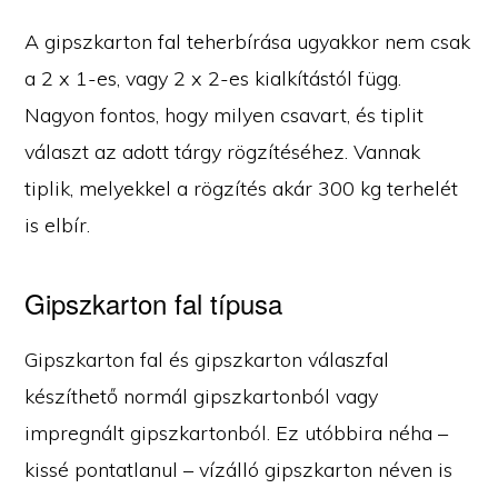
A gipszkarton fal teherbírása ugyakkor nem csak
a 2 x 1-es, vagy 2 x 2-es kialkítástól függ.
Nagyon fontos, hogy milyen csavart, és tiplit
választ az adott tárgy rögzítéséhez. Vannak
tiplik, melyekkel a rögzítés akár 300 kg terhelét
is elbír.
Gipszkarton fal típusa
Gipszkarton fal és gipszkarton válaszfal
készíthető normál gipszkartonból vagy
impregnált gipszkartonból. Ez utóbbira néha –
kissé pontatlanul – vízálló gipszkarton néven is