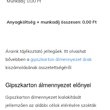
Munkadíj:
0,00
Ft
Anyagköltség + munkadíj összesen:
0,00
Ft
Áraink tájékoztató jellegűek. Itt olvashat
bővebben a
gipszkarton álmennyezet árak
kiszámolásának összetettségéről.
Gipszkarton álmennyezet előnyei
Gipszkarton álmennyezet kialakítását
jellemzően az alábbi célok elérésére szokták