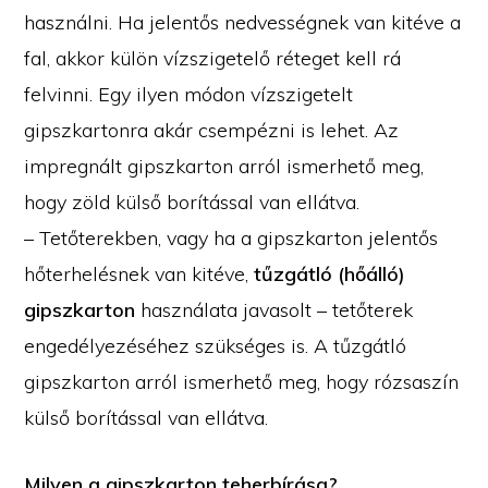
használni. Ha jelentős nedvességnek van kitéve a
fal, akkor külön vízszigetelő réteget kell rá
felvinni. Egy ilyen módon vízszigetelt
gipszkartonra akár csempézni is lehet. Az
impregnált gipszkarton arról ismerhető meg,
hogy zöld külső borítással van ellátva.
– Tetőterekben, vagy ha a gipszkarton jelentős
hőterhelésnek van kitéve,
tűzgátló (hőálló)
gipszkarton
használata javasolt – tetőterek
engedélyezéséhez szükséges is. A tűzgátló
gipszkarton arról ismerhető meg, hogy rózsaszín
külső borítással van ellátva.
Milyen a gipszkarton teherbírása?