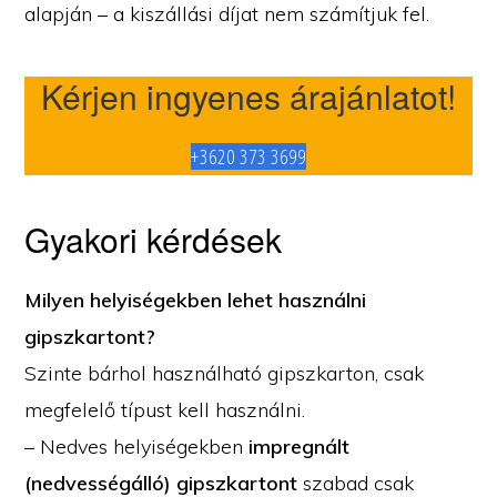
alapján – a kiszállási díjat nem számítjuk fel.
Kérjen ingyenes árajánlatot!
+3620 373 3699
Gyakori kérdések
Milyen helyiségekben lehet használni
gipszkartont?
Szinte bárhol használható gipszkarton, csak
megfelelő típust kell használni.
– Nedves helyiségekben
impregnált
(nedvességálló) gipszkartont
szabad csak