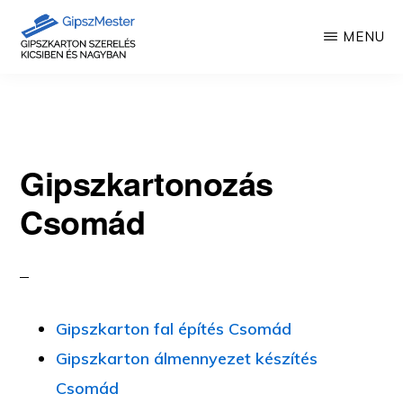
Skip
MENU
to
main
GIPSZKARTON
Gipszkartonozás
MUNKÁK
content
mesterfokon
Gipszkartonozás
Csomád
Gipszkarton fal építés Csomád
Gipszkarton álmennyezet készítés
Csomád