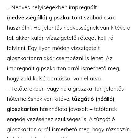
– Nedves helyiségekben
impregnált
(nedvességálló) gipszkartont
szabad csak
használni. Ha jelentős nedvességnek van kitéve a
fal, akkor külön vízszigetelő réteget kell rá
felvinni. Egy ilyen módon vízszigetelt
gipszkartonra akár csempézni is lehet. Az
impregnált gipszkarton arról ismerhető meg,
hogy zöld külső borítással van ellátva.
– Tetőterekben, vagy ha a gipszkarton jelentős
hőterhelésnek van kitéve,
tűzgátló (hőálló)
gipszkarton
használata javasolt – tetőterek
engedélyezéséhez szükséges is. A tűzgátló
gipszkarton arról ismerhető meg, hogy rózsaszín