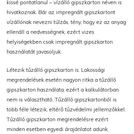
kissé pontatlanul – vízálló gipszkarton néven is
hivatkoznak. Bár az impregnált gipszkartont
vízállónak nevezni túlzás, tény, hogy ez az anyag
ellenáll a nedvességnek, ezért vizes
helyiségekben csak impregnált gipszkarton
használatát javasoljuk.
Létezik tűzálló gipszkarton is. Lakossági
megrendelések esetén nagyon ritka a tűzálló
gipszkarton használata, ezért a kalkulátorban
nem is választható. Tűzálló gipszkartonból is
több féle létezik, eltérő tűzvédelmi jellemzőkkel.
Tűzálló gipszkarton megrendelésre ezért
minden esetben egyedi árajánlatot adunk.