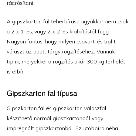
ráerősíteni.
A gipszkarton fal teherbírása ugyakkor nem csak
a 2 x 1-es, vagy 2 x 2-es kialkítástól függ.
Nagyon fontos, hogy milyen csavart, és tiplit
választ az adott tárgy rögzítéséhez. Vannak
tiplik, melyekkel a rögzítés akár 300 kg terhelét
is elbír.
Gipszkarton fal típusa
Gipszkarton fal és gipszkarton válaszfal
készíthető normál gipszkartonból vagy
impregnált gipszkartonból. Ez utóbbira néha –