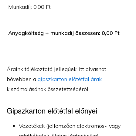
Munkadíj:
0,00
Ft
Anyagköltség + munkadíj összesen:
0,00
Ft
Áraink tájékoztató jellegűek. Itt olvashat
bővebben a
gipszkarton előtétfal árak
kiszámolásának összetettségéről.
Gipszkarton előtétfal előnyei
Vezetékek (jellemzően elektromos-, vagy
adatkábelek, illetve légtechnika)