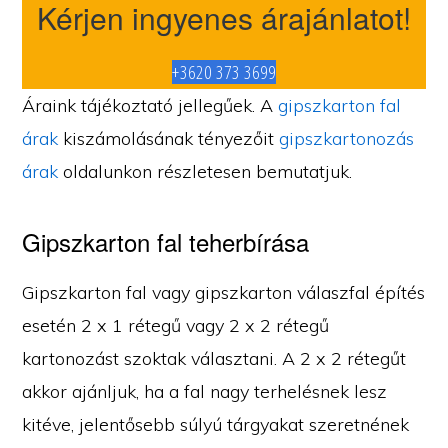
Kérjen ingyenes árajánlatot!
+3620 373 3699
Áraink tájékoztató jellegűek. A
gipszkarton fal
árak
kiszámolásának tényezőit
gipszkartonozás
árak
oldalunkon részletesen bemutatjuk.
Gipszkarton fal teherbírása
Gipszkarton fal vagy gipszkarton válaszfal építés
esetén 2 x 1 rétegű vagy 2 x 2 rétegű
kartonozást szoktak választani. A 2 x 2 rétegűt
akkor ajánljuk, ha a fal nagy terhelésnek lesz
kitéve, jelentősebb súlyú tárgyakat szeretnének