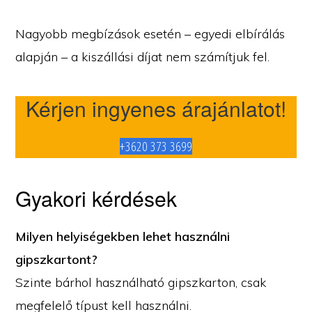
Nagyobb megbízások esetén – egyedi elbírálás
alapján – a kiszállási díjat nem számítjuk fel.
Kérjen ingyenes árajánlatot!
+3620 373 3699
Gyakori kérdések
Milyen helyiségekben lehet használni
gipszkartont?
Szinte bárhol használható gipszkarton, csak
megfelelő típust kell használni.