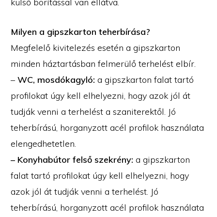
külső borítással van ellátva.
Milyen a gipszkarton teherbírása?
Megfelelő kivitelezés esetén a gipszkarton
minden háztartásban felmerülő terhelést elbír.
–
WC, mosdókagyló:
a gipszkarton falat tartó
profilokat úgy kell elhelyezni, hogy azok jól át
tudják venni a terhelést a szaniterektől. Jó
teherbírású, horganyzott acél profilok használata
elengedhetetlen.
– Konyhabútor felső szekrény:
a gipszkarton
falat tartó profilokat úgy kell elhelyezni, hogy
azok jól át tudják venni a terhelést. Jó
teherbírású, horganyzott acél profilok használata