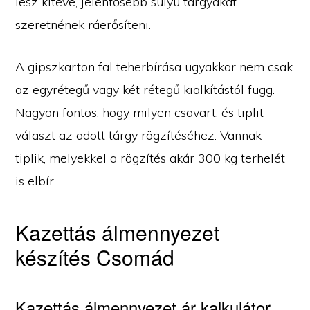
lesz kitéve, jelentősebb súlyú tárgyakat
szeretnének ráerősíteni.
A gipszkarton fal teherbírása ugyakkor nem csak
az egyrétegű vagy két rétegű kialkítástól függ.
Nagyon fontos, hogy milyen csavart, és tiplit
választ az adott tárgy rögzítéséhez. Vannak
tiplik, melyekkel a rögzítés akár 300 kg terhelét
is elbír.
Kazettás álmennyezet
készítés Csomád
Kazettás álmennyezet ár kalkulátor