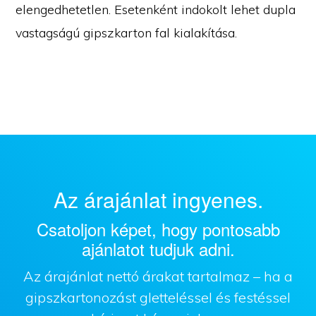
elengedhetetlen. Esetenként indokolt lehet dupla
vastagságú gipszkarton fal kialakítása.
Az árajánlat ingyenes.
Csatoljon képet, hogy pontosabb
ajánlatot tudjuk adni.
Az árajánlat nettó árakat tartalmaz – ha a
gipszkartonozást gletteléssel és festéssel