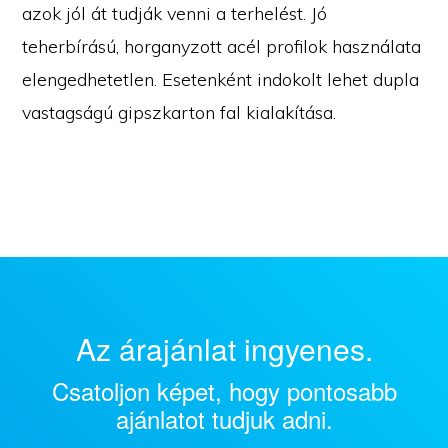
azok jól át tudják venni a terhelést. Jó
teherbírású, horganyzott acél profilok használata
elengedhetetlen. Esetenként indokolt lehet dupla
vastagságú gipszkarton fal kialakítása.
Az árajánlat ingyenes.
Csatoljon képet, hogy pontosabb
ajánlatot tudjuk adni.