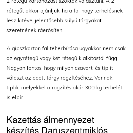
2 rétegű kartonozást szoktak választani. A 2
rétegűt akkor ajánljuk, ha a fal nagy terhelésnek
lesz kitéve, jelentősebb súlyú tárgyakat
szeretnének ráerősíteni.
A gipszkarton fal teherbírása ugyakkor nem csak
az egyrétegű vagy két rétegű kialkítástól függ.
Nagyon fontos, hogy milyen csavart, és tiplit
választ az adott tárgy rögzítéséhez. Vannak
tiplik, melyekkel a rögzítés akár 300 kg terhelét
is elbír.
Kazettás álmennyezet
készítés Daruszentmiklós