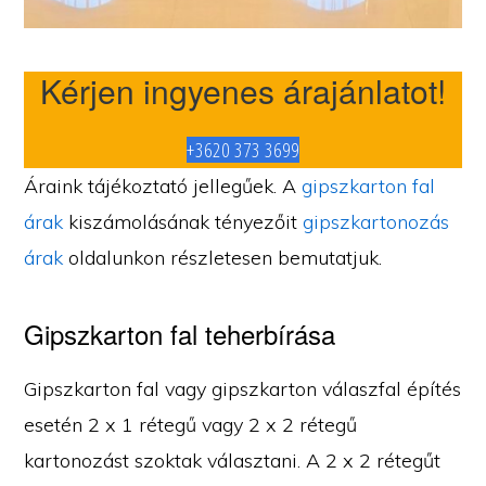
Kérjen ingyenes árajánlatot!
+3620 373 3699
Áraink tájékoztató jellegűek. A
gipszkarton fal
árak
kiszámolásának tényezőit
gipszkartonozás
árak
oldalunkon részletesen bemutatjuk.
Gipszkarton fal teherbírása
Gipszkarton fal vagy gipszkarton válaszfal építés
esetén 2 x 1 rétegű vagy 2 x 2 rétegű
kartonozást szoktak választani. A 2 x 2 rétegűt