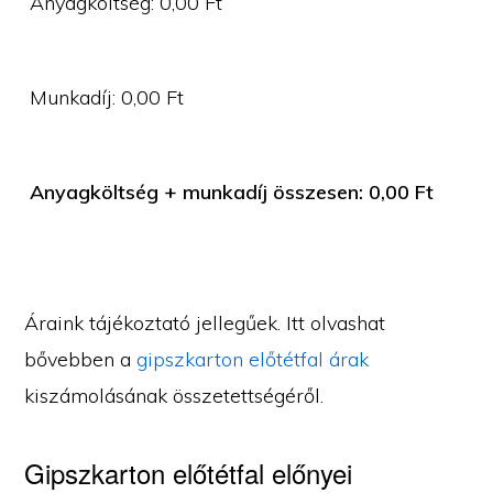
Anyagköltség:
0,00
Ft
Munkadíj:
0,00
Ft
Anyagköltség + munkadíj összesen:
0,00
Ft
Áraink tájékoztató jellegűek. Itt olvashat
bővebben a
gipszkarton előtétfal árak
kiszámolásának összetettségéről.
Gipszkarton előtétfal előnyei