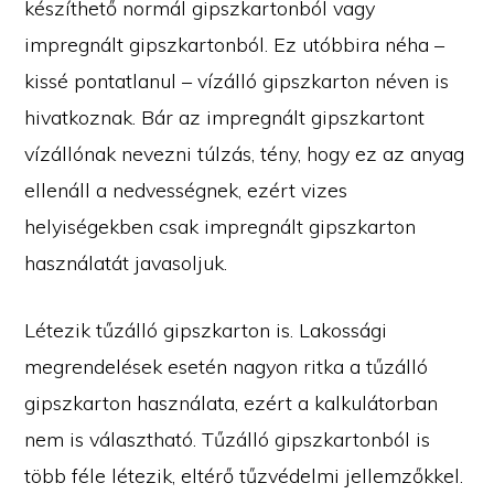
készíthető normál gipszkartonból vagy
impregnált gipszkartonból. Ez utóbbira néha –
kissé pontatlanul – vízálló gipszkarton néven is
hivatkoznak. Bár az impregnált gipszkartont
vízállónak nevezni túlzás, tény, hogy ez az anyag
ellenáll a nedvességnek, ezért vizes
helyiségekben csak impregnált gipszkarton
használatát javasoljuk.
Létezik tűzálló gipszkarton is. Lakossági
megrendelések esetén nagyon ritka a tűzálló
gipszkarton használata, ezért a kalkulátorban
nem is választható. Tűzálló gipszkartonból is
több féle létezik, eltérő tűzvédelmi jellemzőkkel.