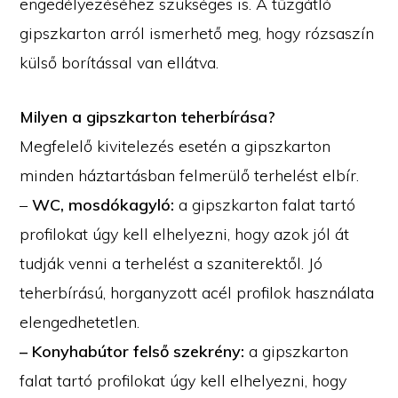
engedélyezéséhez szükséges is. A tűzgátló
gipszkarton arról ismerhető meg, hogy rózsaszín
külső borítással van ellátva.
Milyen a gipszkarton teherbírása?
Megfelelő kivitelezés esetén a gipszkarton
minden háztartásban felmerülő terhelést elbír.
–
WC, mosdókagyló:
a gipszkarton falat tartó
profilokat úgy kell elhelyezni, hogy azok jól át
tudják venni a terhelést a szaniterektől. Jó
teherbírású, horganyzott acél profilok használata
elengedhetetlen.
– Konyhabútor felső szekrény:
a gipszkarton
falat tartó profilokat úgy kell elhelyezni, hogy