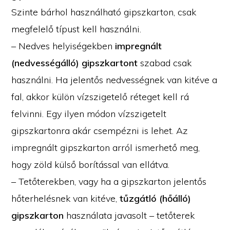
Szinte bárhol használható gipszkarton, csak
megfelelő típust kell használni.
– Nedves helyiségekben
impregnált
(nedvességálló) gipszkartont
szabad csak
használni. Ha jelentős nedvességnek van kitéve a
fal, akkor külön vízszigetelő réteget kell rá
felvinni. Egy ilyen módon vízszigetelt
gipszkartonra akár csempézni is lehet. Az
impregnált gipszkarton arról ismerhető meg,
hogy zöld külső borítással van ellátva.
– Tetőterekben, vagy ha a gipszkarton jelentős
hőterhelésnek van kitéve,
tűzgátló (hőálló)
gipszkarton
használata javasolt – tetőterek