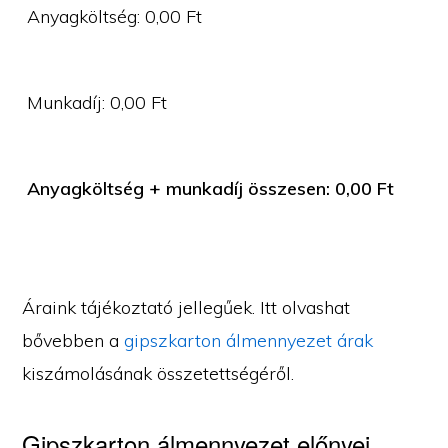
Anyagköltség:
0,00
Ft
Munkadíj:
0,00
Ft
Anyagköltség + munkadíj összesen:
0,00
Ft
Áraink tájékoztató jellegűek. Itt olvashat
bővebben a
gipszkarton álmennyezet árak
kiszámolásának összetettségéről.
Gipszkarton álmennyezet előnyei