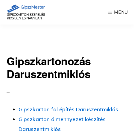
Skip
MENU
to
main
GIPSZKARTON
Gipszkartonozás
MUNKÁK
content
mesterfokon
Gipszkartonozás
Daruszentmiklós
Gipszkarton fal építés Daruszentmiklós
Gipszkarton álmennyezet készítés
Daruszentmiklós