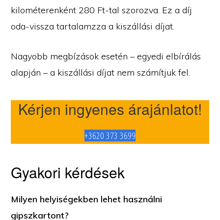
kilométerenként 280 Ft-tal szorozva. Ez a díj
oda-vissza tartalamzza a kiszállási díjat.
Nagyobb megbízások esetén – egyedi elbírálás
alapján – a kiszállási díjat nem számítjuk fel.
Kérjen ingyenes árajánlatot!
+3620 373 3699
Gyakori kérdések
Milyen helyiségekben lehet használni
gipszkartont?