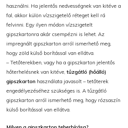
használni. Ha jelentős nedvességnek van kitéve a
fal, akkor külön vízszigetelő réteget kell rá
felvinni. Egy ilyen módon vízszigetelt
gipszkartonra akár csempézni is lehet. Az
impregnált gipszkarton arról ismerhető meg,
hogy zöld külső borítással van ellátva.
– Tetőterekben, vagy ha a gipszkarton jelentős
hőterhelésnek van kitéve,
tűzgátló (hőálló)
gipszkarton
használata javasolt – tetőterek
engedélyezéséhez szükséges is. A tűzgátló
gipszkarton arról ismerhető meg, hogy rózsaszín
külső borítással van ellátva.
Milyen a gipszkarton teherbírása?