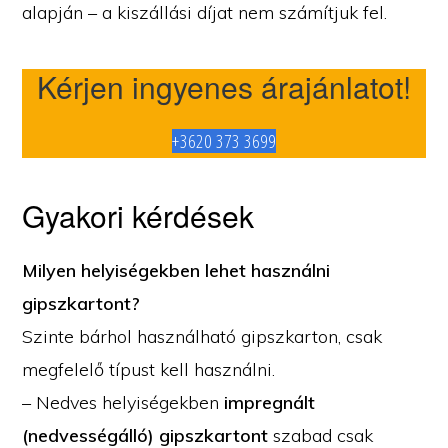
alapján – a kiszállási díjat nem számítjuk fel.
Kérjen ingyenes árajánlatot!
+3620 373 3699
Gyakori kérdések
Milyen helyiségekben lehet használni
gipszkartont?
Szinte bárhol használható gipszkarton, csak
megfelelő típust kell használni.
– Nedves helyiségekben
impregnált
(nedvességálló) gipszkartont
szabad csak