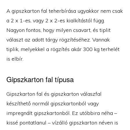
A gipszkarton fal teherbírása ugyakkor nem csak
a 2 x 1-es, vagy 2 x 2-es kialkítástól függ.
Nagyon fontos, hogy milyen csavart, és tiplit
választ az adott tárgy rögzítéséhez. Vannak
tiplik, melyekkel a rögzítés akár 300 kg terhelét
is elbír.
Gipszkarton fal típusa
Gipszkarton fal és gipszkarton válaszfal
készíthető normál gipszkartonból vagy
impregnált gipszkartonból. Ez utóbbira néha –
kissé pontatlanul – vízálló gipszkarton néven is