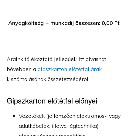
Anyagköltség + munkadíj összesen:
0,00
Ft
Áraink tájékoztató jellegűek. Itt olvashat
bővebben a
gipszkarton előtétfal árak
kiszámolásának összetettségéről.
Gipszkarton előtétfal előnyei
Vezetékek (jellemzően elektromos-, vagy
adatkábelek, illetve légtechnika)
elhelyezésének megoldása