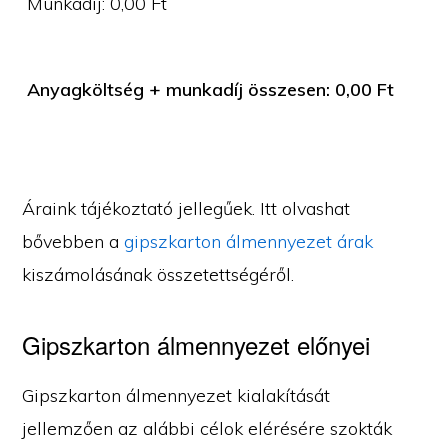
Munkadíj:
0,00
Ft
Anyagköltség + munkadíj összesen:
0,00
Ft
Áraink tájékoztató jellegűek. Itt olvashat
bővebben a
gipszkarton álmennyezet árak
kiszámolásának összetettségéről.
Gipszkarton álmennyezet előnyei
Gipszkarton álmennyezet kialakítását
jellemzően az alábbi célok elérésére szokták