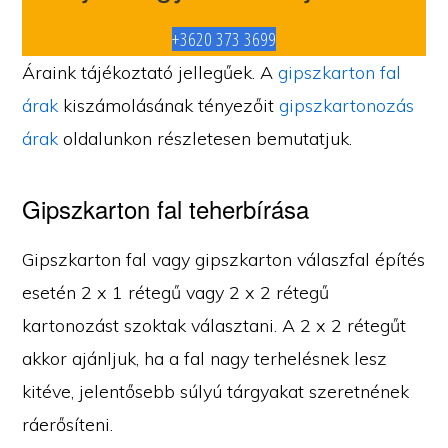
+3620 373 3699
Áraink tájékoztató jellegűek. A
gipszkarton fal
árak
kiszámolásának tényezőit
gipszkartonozás
árak
oldalunkon részletesen bemutatjuk.
Gipszkarton fal teherbírása
Gipszkarton fal vagy gipszkarton válaszfal építés
esetén 2 x 1 rétegű vagy 2 x 2 rétegű
kartonozást szoktak választani. A 2 x 2 rétegűt
akkor ajánljuk, ha a fal nagy terhelésnek lesz
kitéve, jelentősebb súlyú tárgyakat szeretnének
ráerősíteni.