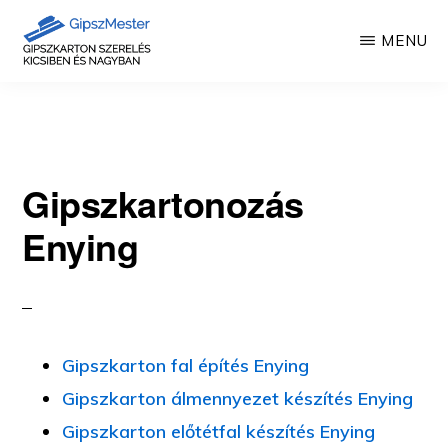
Skip
MENU
to
main
GIPSZKARTON
Gipszkartonozás
MUNKÁK
content
mesterfokon
Gipszkartonozás
Enying
Gipszkarton fal építés Enying
Gipszkarton álmennyezet készítés Enying
Gipszkarton előtétfal készítés Enying