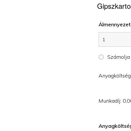
Gipszkarto
Álmennyezet 
Számolja
Anyagköltség
Munkadíj:
0,0
Anyagköltsé