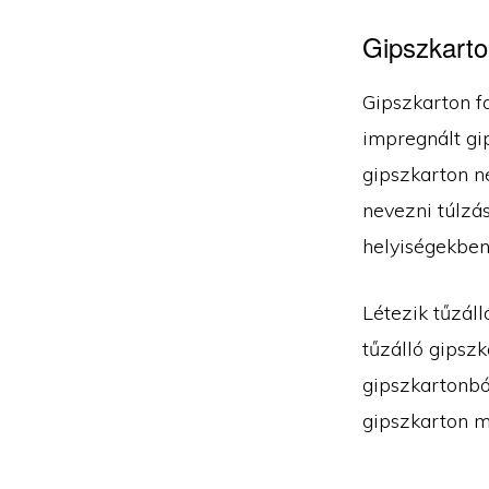
Gipszkarton
Gipszkarton f
impregnált gip
gipszkarton n
nevezni túlzás
helyiségekben
Létezik tűzál
tűzálló gipszk
gipszkartonból
gipszkarton m