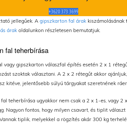
+3620 373 3699
tató jellegűek. A
gipszkarton fal árak
kiszámolásának 
ás árak
oldalunkon részletesen bemutatjuk.
n fal teherbírása
l vagy gipszkarton válaszfal építés esetén 2 x 1 réteg
zást szoktak választani. A 2 x 2 rétegűt akkor ajánljuk,
sz kitéve, jelentősebb súlyú tárgyakat szeretnének ráer
 fal teherbírása ugyakkor nem csak a 2 x 1-es, vagy 2 
ügg. Nagyon fontos, hogy milyen csavart, és tiplit választ
Vannak tiplik, melyekkel a rögzítés akár 300 kg terhelét 