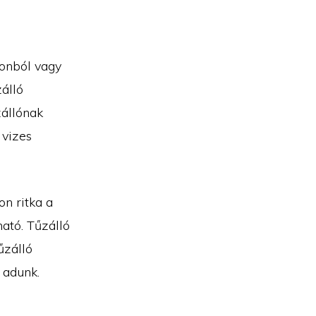
tonból vagy
zálló
zállónak
 vizes
on ritka a
ható. Tűzálló
űzálló
 adunk.