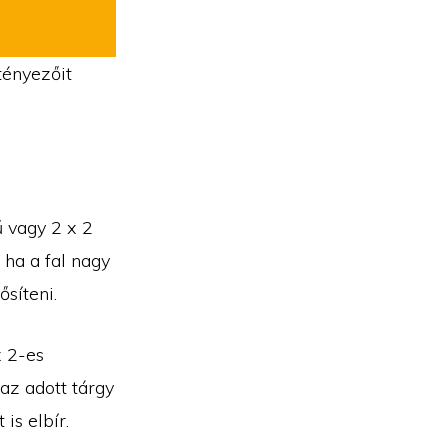
tényezőit
ű vagy 2 x 2
 ha a fal nagy
ősíteni.
x 2-es
 az adott tárgy
is elbír.