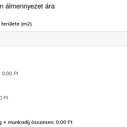
n álmennyezet ára
területe (m2)
:
0,00
Ft
0
Ft
g + munkadíj összesen:
0,00
Ft