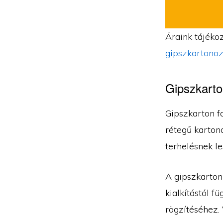
Áraink tájékoz
gipszkartonoz
Gipszkarto
Gipszkarton fa
rétegű kartono
terhelésnek le
A gipszkarton
kialkítástól f
rögzítéséhez. 