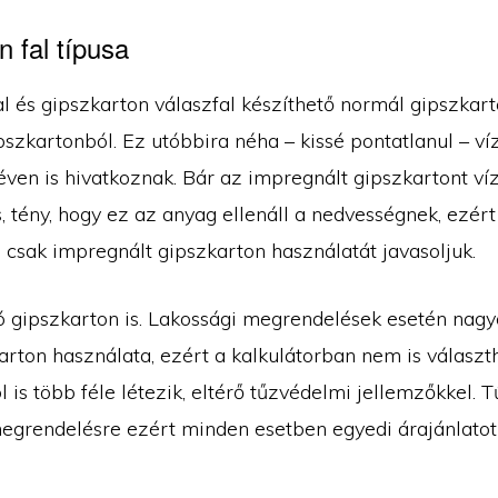
 fal típusa
al és gipszkarton válaszfal készíthető normál gipszkar
szkartonból. Ez utóbbira néha – kissé pontatlanul – ví
éven is hivatkoznak. Bár az impregnált gipszkartont ví
, tény, hogy ez az anyag ellenáll a nedvességnek, ezért
 csak impregnált gipszkarton használatát javasoljuk.
ló gipszkarton is. Lakossági megrendelések esetén nagy
arton használata, ezért a kalkulátorban nem is választ
 is több féle létezik, eltérő tűzvédelmi jellemzőkkel. T
egrendelésre ezért minden esetben egyedi árajánlatot