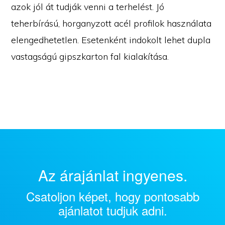
azok jól át tudják venni a terhelést. Jó
teherbírású, horganyzott acél profilok használata
elengedhetetlen. Esetenként indokolt lehet dupla
vastagságú gipszkarton fal kialakítása.
Az árajánlat ingyenes.
Csatoljon képet, hogy pontosabb
ajánlatot tudjuk adni.