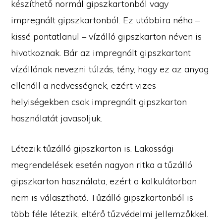
készíthető normál gipszkartonból vagy
impregnált gipszkartonból. Ez utóbbira néha –
kissé pontatlanul – vízálló gipszkarton néven is
hivatkoznak. Bár az impregnált gipszkartont
vízállónak nevezni túlzás, tény, hogy ez az anyag
ellenáll a nedvességnek, ezért vizes
helyiségekben csak impregnált gipszkarton
használatát javasoljuk.
Létezik tűzálló gipszkarton is. Lakossági
megrendelések esetén nagyon ritka a tűzálló
gipszkarton használata, ezért a kalkulátorban
nem is választható. Tűzálló gipszkartonból is
több féle létezik, eltérő tűzvédelmi jellemzőkkel.