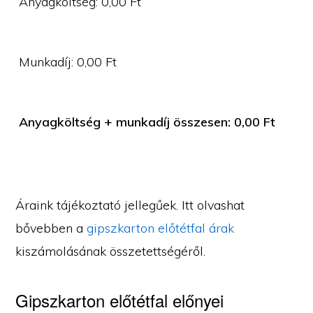
Anyagköltség:
0,00
Ft
Munkadíj:
0,00
Ft
Anyagköltség + munkadíj összesen:
0,00
Ft
Áraink tájékoztató jellegűek. Itt olvashat
bővebben a
gipszkarton előtétfal árak
kiszámolásának összetettségéről.
Gipszkarton előtétfal előnyei