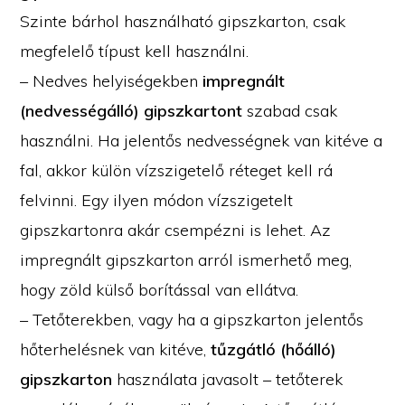
Szinte bárhol használható gipszkarton, csak
megfelelő típust kell használni.
– Nedves helyiségekben
impregnált
(nedvességálló) gipszkartont
szabad csak
használni. Ha jelentős nedvességnek van kitéve a
fal, akkor külön vízszigetelő réteget kell rá
felvinni. Egy ilyen módon vízszigetelt
gipszkartonra akár csempézni is lehet. Az
impregnált gipszkarton arról ismerhető meg,
hogy zöld külső borítással van ellátva.
– Tetőterekben, vagy ha a gipszkarton jelentős
hőterhelésnek van kitéve,
tűzgátló (hőálló)
gipszkarton
használata javasolt – tetőterek