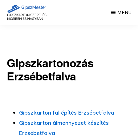
Skip
MENU
to
main
GIPSZKARTON
Gipszkartonozás
MUNKÁK
content
mesterfokon
Gipszkartonozás
Erzsébetfalva
Gipszkarton fal építés Erzsébetfalva
Gipszkarton álmennyezet készítés
Erzsébetfalva