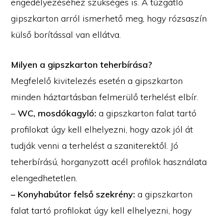
engedélyezéséhez szükséges is. A tűzgátló
gipszkarton arról ismerhető meg, hogy rózsaszín
külső borítással van ellátva.
Milyen a gipszkarton teherbírása?
Megfelelő kivitelezés esetén a gipszkarton
minden háztartásban felmerülő terhelést elbír.
–
WC, mosdókagyló:
a gipszkarton falat tartó
profilokat úgy kell elhelyezni, hogy azok jól át
tudják venni a terhelést a szaniterektől. Jó
teherbírású, horganyzott acél profilok használata
elengedhetetlen.
– Konyhabútor felső szekrény:
a gipszkarton
falat tartó profilokat úgy kell elhelyezni, hogy