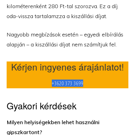
kilométerenként 280 Ft-tal szorozva. Ez a díj
oda-vissza tartalamzza a kiszállási díjat.
Nagyobb megbízások esetén – egyedi elbírálás
alapján – a kiszállási díjat nem számítjuk fel.
Kérjen ingyenes árajánlatot!
+3620 373 3699
Gyakori kérdések
Milyen helyiségekben lehet használni
gipszkartont?