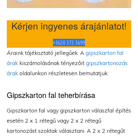
Kérjen ingyenes árajánlatot!
+3620 373 3699
Áraink tájékoztató jellegűek. A
gipszkarton fal
árak
kiszámolásának tényezőit
gipszkartonozás
árak
oldalunkon részletesen bemutatjuk.
Gipszkarton fal teherbírása
Gipszkarton fal vagy gipszkarton válaszfal építés
esetén 2 x 1 rétegű vagy 2 x 2 rétegű
kartonozást szoktak választani. A 2 x 2 rétegűt