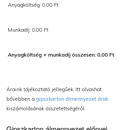
Anyagköltség:
0,00
Ft
Munkadíj:
0,00
Ft
Anyagköltség + munkadíj összesen:
0,00
Ft
Áraink tájékoztató jellegűek. Itt olvashat
bővebben a
gipszkarton álmennyezet árak
kiszámolásának összetettségéről.
Gipszkarton álmennyezet előnyei