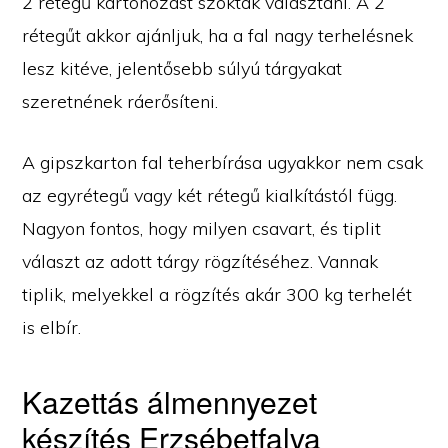
2 rétegű kartonozást szoktak választani. A 2
rétegűt akkor ajánljuk, ha a fal nagy terhelésnek
lesz kitéve, jelentősebb súlyú tárgyakat
szeretnének ráerősíteni.
A gipszkarton fal teherbírása ugyakkor nem csak
az egyrétegű vagy két rétegű kialkítástól függ.
Nagyon fontos, hogy milyen csavart, és tiplit
választ az adott tárgy rögzítéséhez. Vannak
tiplik, melyekkel a rögzítés akár 300 kg terhelét
is elbír.
Kazettás álmennyezet
készítés Erzsébetfalva