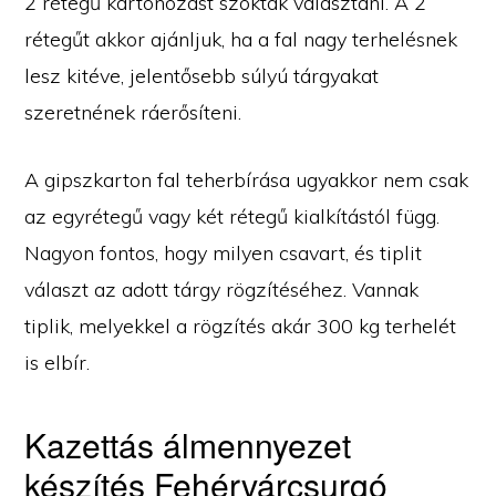
2 rétegű kartonozást szoktak választani. A 2
rétegűt akkor ajánljuk, ha a fal nagy terhelésnek
lesz kitéve, jelentősebb súlyú tárgyakat
szeretnének ráerősíteni.
A gipszkarton fal teherbírása ugyakkor nem csak
az egyrétegű vagy két rétegű kialkítástól függ.
Nagyon fontos, hogy milyen csavart, és tiplit
választ az adott tárgy rögzítéséhez. Vannak
tiplik, melyekkel a rögzítés akár 300 kg terhelét
is elbír.
Kazettás álmennyezet
készítés Fehérvárcsurgó