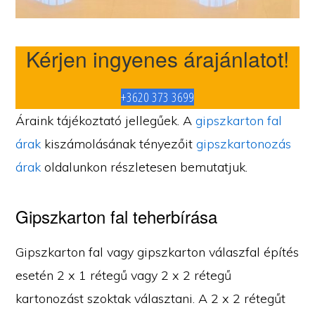
Kérjen ingyenes árajánlatot!
+3620 373 3699
Áraink tájékoztató jellegűek. A
gipszkarton fal
árak
kiszámolásának tényezőit
gipszkartonozás
árak
oldalunkon részletesen bemutatjuk.
Gipszkarton fal teherbírása
Gipszkarton fal vagy gipszkarton válaszfal építés
esetén 2 x 1 rétegű vagy 2 x 2 rétegű
kartonozást szoktak választani. A 2 x 2 rétegűt