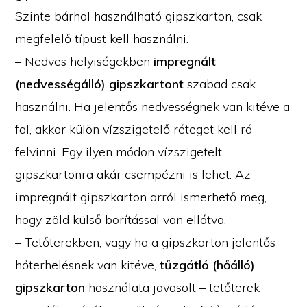
Szinte bárhol használható gipszkarton, csak
megfelelő típust kell használni.
– Nedves helyiségekben
impregnált
(nedvességálló) gipszkartont
szabad csak
használni. Ha jelentős nedvességnek van kitéve a
fal, akkor külön vízszigetelő réteget kell rá
felvinni. Egy ilyen módon vízszigetelt
gipszkartonra akár csempézni is lehet. Az
impregnált gipszkarton arról ismerhető meg,
hogy zöld külső borítással van ellátva.
– Tetőterekben, vagy ha a gipszkarton jelentős
hőterhelésnek van kitéve,
tűzgátló (hőálló)
gipszkarton
használata javasolt – tetőterek