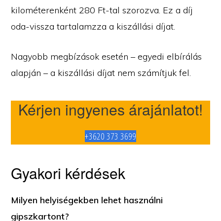
kilométerenként 280 Ft-tal szorozva. Ez a díj
oda-vissza tartalamzza a kiszállási díjat.
Nagyobb megbízások esetén – egyedi elbírálás
alapján – a kiszállási díjat nem számítjuk fel.
Kérjen ingyenes árajánlatot!
+3620 373 3699
Gyakori kérdések
Milyen helyiségekben lehet használni
gipszkartont?