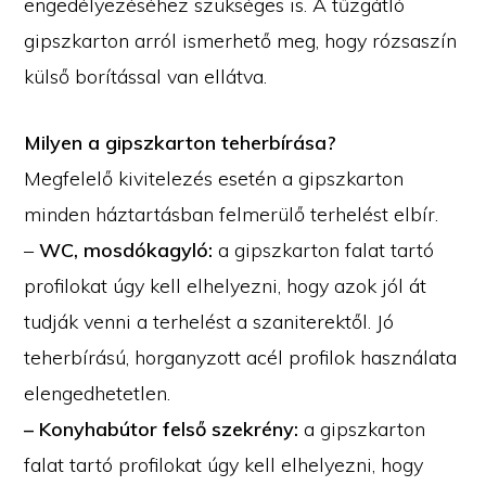
engedélyezéséhez szükséges is. A tűzgátló
gipszkarton arról ismerhető meg, hogy rózsaszín
külső borítással van ellátva.
Milyen a gipszkarton teherbírása?
Megfelelő kivitelezés esetén a gipszkarton
minden háztartásban felmerülő terhelést elbír.
–
WC, mosdókagyló:
a gipszkarton falat tartó
profilokat úgy kell elhelyezni, hogy azok jól át
tudják venni a terhelést a szaniterektől. Jó
teherbírású, horganyzott acél profilok használata
elengedhetetlen.
– Konyhabútor felső szekrény:
a gipszkarton
falat tartó profilokat úgy kell elhelyezni, hogy