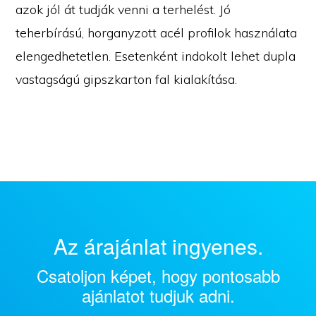
azok jól át tudják venni a terhelést. Jó
teherbírású, horganyzott acél profilok használata
elengedhetetlen. Esetenként indokolt lehet dupla
vastagságú gipszkarton fal kialakítása.
Az árajánlat ingyenes.
Csatoljon képet, hogy pontosabb
ajánlatot tudjuk adni.