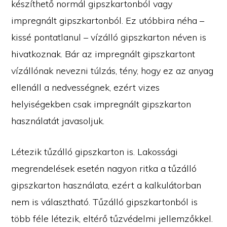
készíthető normál gipszkartonból vagy
impregnált gipszkartonból. Ez utóbbira néha –
kissé pontatlanul – vízálló gipszkarton néven is
hivatkoznak. Bár az impregnált gipszkartont
vízállónak nevezni túlzás, tény, hogy ez az anyag
ellenáll a nedvességnek, ezért vizes
helyiségekben csak impregnált gipszkarton
használatát javasoljuk.
Létezik tűzálló gipszkarton is. Lakossági
megrendelések esetén nagyon ritka a tűzálló
gipszkarton használata, ezért a kalkulátorban
nem is választható. Tűzálló gipszkartonból is
több féle létezik, eltérő tűzvédelmi jellemzőkkel.