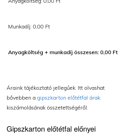
Anyagköltség:
0,00
Ft
Munkadíj:
0,00
Ft
Anyagköltség + munkadíj összesen:
0,00
Ft
Áraink tájékoztató jellegűek. Itt olvashat
bővebben a
gipszkarton előtétfal árak
kiszámolásának összetettségéről.
Gipszkarton előtétfal előnyei