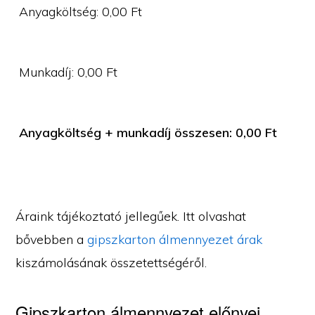
Anyagköltség:
0,00
Ft
Munkadíj:
0,00
Ft
Anyagköltség + munkadíj összesen:
0,00
Ft
Áraink tájékoztató jellegűek. Itt olvashat
bővebben a
gipszkarton álmennyezet árak
kiszámolásának összetettségéről.
Gipszkarton álmennyezet előnyei