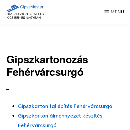
Skip
MENU
to
main
GIPSZKARTON
Gipszkartonozás
MUNKÁK
content
mesterfokon
Gipszkartonozás
Fehérvárcsurgó
Gipszkarton fal építés Fehérvárcsurgó
Gipszkarton álmennyezet készítés
Fehérvárcsurgó