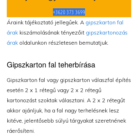
+3620 373 3699
Áraink tájékoztató jellegűek. A
gipszkarton fal
árak
kiszámolásának tényezőit
gipszkartonozás
árak
oldalunkon részletesen bemutatjuk.
Gipszkarton fal teherbírása
Gipszkarton fal vagy gipszkarton válaszfal építés
esetén 2 x 1 rétegű vagy 2 x 2 rétegű
kartonozást szoktak választani. A 2 x 2 rétegűt
akkor ajánljuk, ha a fal nagy terhelésnek lesz
kitéve, jelentősebb súlyú tárgyakat szeretnének
ráerősíteni.