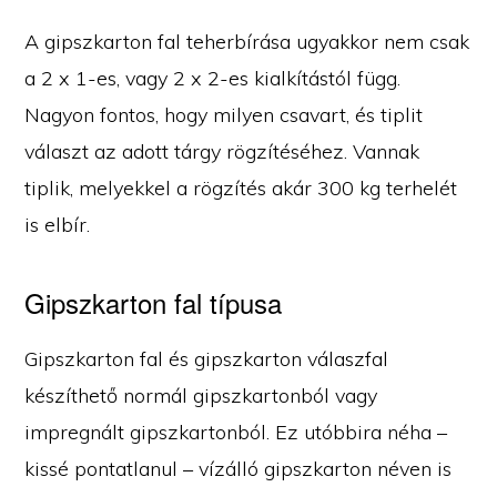
A gipszkarton fal teherbírása ugyakkor nem csak
a 2 x 1-es, vagy 2 x 2-es kialkítástól függ.
Nagyon fontos, hogy milyen csavart, és tiplit
választ az adott tárgy rögzítéséhez. Vannak
tiplik, melyekkel a rögzítés akár 300 kg terhelét
is elbír.
Gipszkarton fal típusa
Gipszkarton fal és gipszkarton válaszfal
készíthető normál gipszkartonból vagy
impregnált gipszkartonból. Ez utóbbira néha –
kissé pontatlanul – vízálló gipszkarton néven is