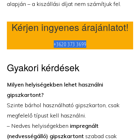
alapján – a kiszállási díjat nem számítjuk fel.
Kérjen ingyenes árajánlatot!
+3620 373 3699
Gyakori kérdések
Milyen helyiségekben lehet használni
gipszkartont?
Szinte bárhol használható gipszkarton, csak
megfelelő típust kell használni.
– Nedves helyiségekben
impregnált
(nedvességálló) gipszkartont
szabad csak