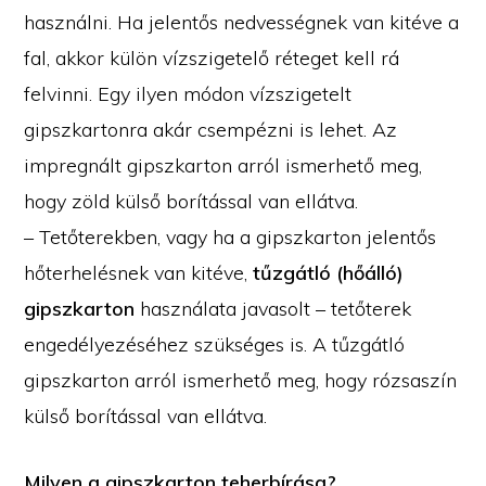
használni. Ha jelentős nedvességnek van kitéve a
fal, akkor külön vízszigetelő réteget kell rá
felvinni. Egy ilyen módon vízszigetelt
gipszkartonra akár csempézni is lehet. Az
impregnált gipszkarton arról ismerhető meg,
hogy zöld külső borítással van ellátva.
– Tetőterekben, vagy ha a gipszkarton jelentős
hőterhelésnek van kitéve,
tűzgátló (hőálló)
gipszkarton
használata javasolt – tetőterek
engedélyezéséhez szükséges is. A tűzgátló
gipszkarton arról ismerhető meg, hogy rózsaszín
külső borítással van ellátva.
Milyen a gipszkarton teherbírása?