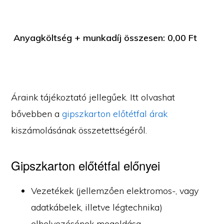
Anyagköltség + munkadíj összesen:
0,00
Ft
Áraink tájékoztató jellegűek. Itt olvashat
bővebben a
gipszkarton előtétfal árak
kiszámolásának összetettségéről.
Gipszkarton előtétfal előnyei
Vezetékek (jellemzően elektromos-, vagy
adatkábelek, illetve légtechnika)
elhelyezésének megoldása