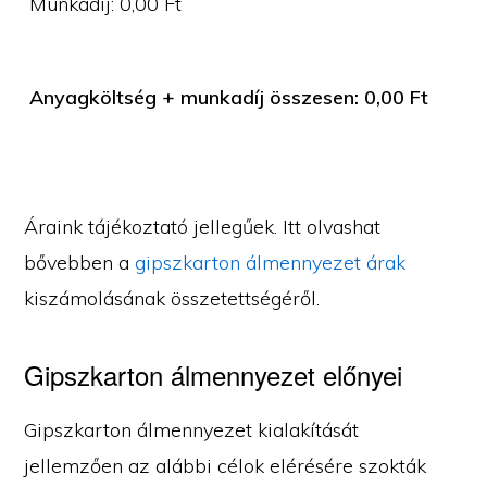
Munkadíj:
0,00
Ft
Anyagköltség + munkadíj összesen:
0,00
Ft
Áraink tájékoztató jellegűek. Itt olvashat
bővebben a
gipszkarton álmennyezet árak
kiszámolásának összetettségéről.
Gipszkarton álmennyezet előnyei
Gipszkarton álmennyezet kialakítását
jellemzően az alábbi célok elérésére szokták