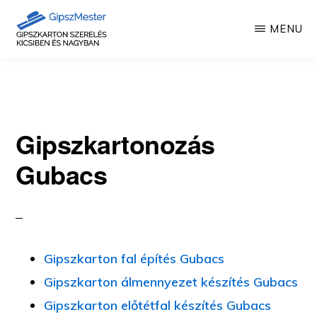
Skip
MENU
to
main
GIPSZKARTON
Gipszkartonozás
MUNKÁK
content
mesterfokon
Gipszkartonozás
Gubacs
Gipszkarton fal építés Gubacs
Gipszkarton álmennyezet készítés Gubacs
Gipszkarton előtétfal készítés Gubacs