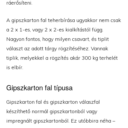
ráerősíteni.
A gipszkarton fal teherbírása ugyakkor nem csak
a 2 x 1-es, vagy 2 x 2-es kialkítástól függ.
Nagyon fontos, hogy milyen csavart, és tiplit
választ az adott tárgy rögzítéséhez. Vannak
tiplik, melyekkel a rögzítés akár 300 kg terhelét
is elbír.
Gipszkarton fal típusa
Gipszkarton fal és gipszkarton válaszfal
készíthető normál gipszkartonból vagy
impregnált gipszkartonból. Ez utóbbira néha –