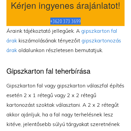
Kérjen ingyenes árajánlatot!
+3620 373 3699
Áraink tájékoztató jellegűek. A
gipszkarton fal
árak
kiszámolásának tényezőit
gipszkartonozás
árak
oldalunkon részletesen bemutatjuk.
Gipszkarton fal teherbírása
Gipszkarton fal vagy gipszkarton válaszfal építés
esetén 2 x 1 rétegű vagy 2 x 2 rétegű
kartonozást szoktak választani. A 2 x 2 rétegűt
akkor ajánljuk, ha a fal nagy terhelésnek lesz
kitéve, jelentősebb súlyú tárgyakat szeretnének