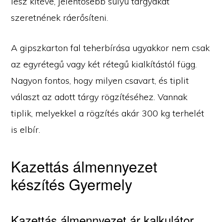
lesz kitéve, jelentősebb súlyú tárgyakat
szeretnének ráerősíteni.
A gipszkarton fal teherbírása ugyakkor nem csak
az egyrétegű vagy két rétegű kialkítástól függ.
Nagyon fontos, hogy milyen csavart, és tiplit
választ az adott tárgy rögzítéséhez. Vannak
tiplik, melyekkel a rögzítés akár 300 kg terhelét
is elbír.
Kazettás álmennyezet
készítés Gyermely
Kazettás álmennyezet ár kalkulátor