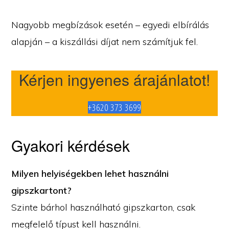
Nagyobb megbízások esetén – egyedi elbírálás
alapján – a kiszállási díjat nem számítjuk fel.
Kérjen ingyenes árajánlatot!
+3620 373 3699
Gyakori kérdések
Milyen helyiségekben lehet használni
gipszkartont?
Szinte bárhol használható gipszkarton, csak
megfelelő típust kell használni.