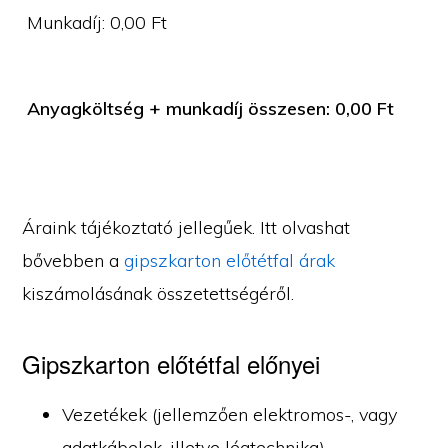
Munkadíj:
0,00
Ft
Anyagköltség + munkadíj összesen:
0,00
Ft
Áraink tájékoztató jellegűek. Itt olvashat
bővebben a
gipszkarton előtétfal árak
kiszámolásának összetettségéről.
Gipszkarton előtétfal előnyei
Vezetékek (jellemzően elektromos-, vagy
adatkábelek, illetve légtechnika)