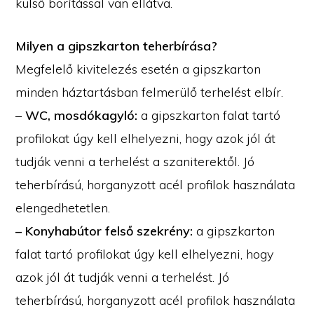
külső borítással van ellátva.
Milyen a gipszkarton teherbírása?
Megfelelő kivitelezés esetén a gipszkarton
minden háztartásban felmerülő terhelést elbír.
–
WC, mosdókagyló:
a gipszkarton falat tartó
profilokat úgy kell elhelyezni, hogy azok jól át
tudják venni a terhelést a szaniterektől. Jó
teherbírású, horganyzott acél profilok használata
elengedhetetlen.
– Konyhabútor felső szekrény:
a gipszkarton
falat tartó profilokat úgy kell elhelyezni, hogy
azok jól át tudják venni a terhelést. Jó
teherbírású, horganyzott acél profilok használata