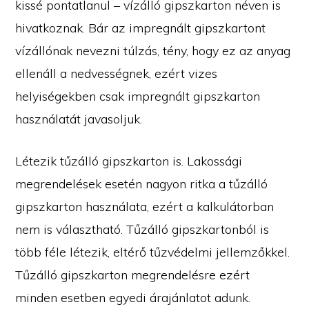
kissé pontatlanul – vízálló gipszkarton néven is
hivatkoznak. Bár az impregnált gipszkartont
vízállónak nevezni túlzás, tény, hogy ez az anyag
ellenáll a nedvességnek, ezért vizes
helyiségekben csak impregnált gipszkarton
használatát javasoljuk.
Létezik tűzálló gipszkarton is. Lakossági
megrendelések esetén nagyon ritka a tűzálló
gipszkarton használata, ezért a kalkulátorban
nem is választható. Tűzálló gipszkartonból is
több féle létezik, eltérő tűzvédelmi jellemzőkkel.
Tűzálló gipszkarton megrendelésre ezért
minden esetben egyedi árajánlatot adunk.