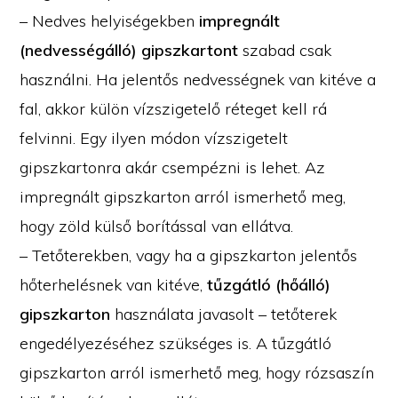
– Nedves helyiségekben
impregnált
(nedvességálló) gipszkartont
szabad csak
használni. Ha jelentős nedvességnek van kitéve a
fal, akkor külön vízszigetelő réteget kell rá
felvinni. Egy ilyen módon vízszigetelt
gipszkartonra akár csempézni is lehet. Az
impregnált gipszkarton arról ismerhető meg,
hogy zöld külső borítással van ellátva.
– Tetőterekben, vagy ha a gipszkarton jelentős
hőterhelésnek van kitéve,
tűzgátló (hőálló)
gipszkarton
használata javasolt – tetőterek
engedélyezéséhez szükséges is. A tűzgátló
gipszkarton arról ismerhető meg, hogy rózsaszín