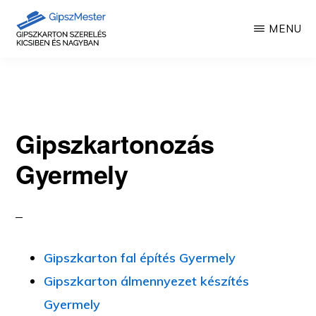
Skip
MENU
to
main
GIPSZKARTON
Gipszkartonozás
MUNKÁK
content
mesterfokon
Gipszkartonozás
Gyermely
Gipszkarton fal építés Gyermely
Gipszkarton álmennyezet készítés
Gyermely