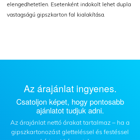
elengedhetetlen. Esetenként indokolt lehet dupla
vastagságú gipszkarton fal kialakítása.
Az árajánlat ingyenes.
Csatoljon képet, hogy pontosabb
ajánlatot tudjuk adni.
Az árajánlat nettó árakat tartalmaz – ha a
gipszkartonozást gletteléssel és festéssel