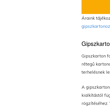
Áraink tájékoz
gipszkartonoz
Gipszkarto
Gipszkarton fa
rétegű kartono
terhelésnek le
A gipszkarton
kialkítástól f
rögzítéséhez. 