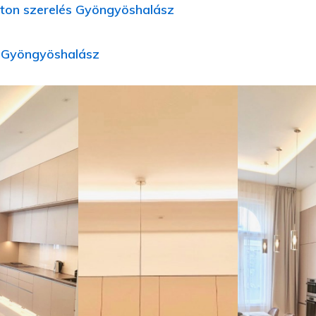
ton szerelés Gyöngyöshalász
íj Gyöngyöshalász