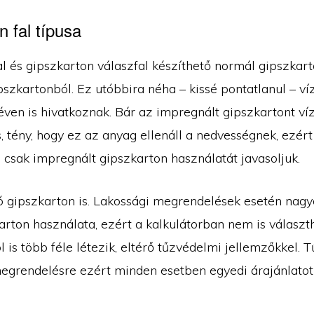
 fal típusa
al és gipszkarton válaszfal készíthető normál gipszkar
szkartonból. Ez utóbbira néha – kissé pontatlanul – ví
éven is hivatkoznak. Bár az impregnált gipszkartont ví
, tény, hogy ez az anyag ellenáll a nedvességnek, ezért
 csak impregnált gipszkarton használatát javasoljuk.
ló gipszkarton is. Lakossági megrendelések esetén nagy
arton használata, ezért a kalkulátorban nem is választ
 is több féle létezik, eltérő tűzvédelmi jellemzőkkel. T
egrendelésre ezért minden esetben egyedi árajánlatot