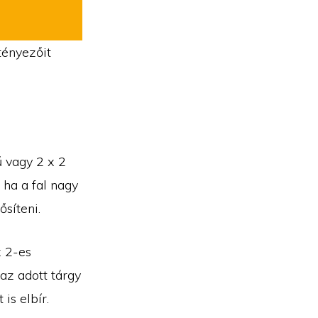
tényezőit
ű vagy 2 x 2
 ha a fal nagy
ősíteni.
x 2-es
 az adott tárgy
is elbír.