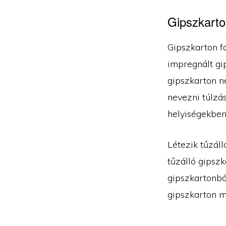
Gipszkarton
Gipszkarton f
impregnált gip
gipszkarton n
nevezni túlzás
helyiségekben
Létezik tűzál
tűzálló gipszk
gipszkartonból
gipszkarton m