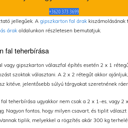
+3620 373 3699
tató jellegűek. A
gipszkarton fal árak
kiszámolásának 
ás árak
oldalunkon részletesen bemutatjuk.
n fal teherbírása
l vagy gipszkarton válaszfal építés esetén 2 x 1 réteg
zást szoktak választani. A 2 x 2 rétegűt akkor ajánljuk,
sz kitéve, jelentősebb súlyú tárgyakat szeretnének ráer
 fal teherbírása ugyakkor nem csak a 2 x 1-es, vagy 2 
ügg. Nagyon fontos, hogy milyen csavart, és tiplit választ
Vannak tiplik, melyekkel a rögzítés akár 300 kg terhelét 