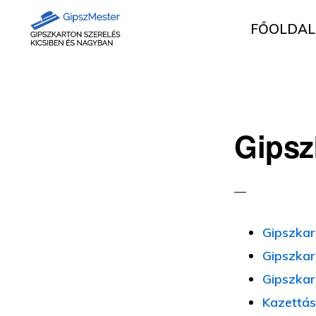
Ugrás
Skip
FŐOLDAL
az
to
elsődleges
main
GIPSZKARTON
Gipszkartonozás
MUNKÁK
navigációhoz
content
mesterfokon
Gipsz
Gipszkar
Gipszkar
Gipszkar
Kazettás