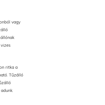
tonból vagy
zálló
zállónak
 vizes
on ritka a
ható. Tűzálló
űzálló
 adunk.