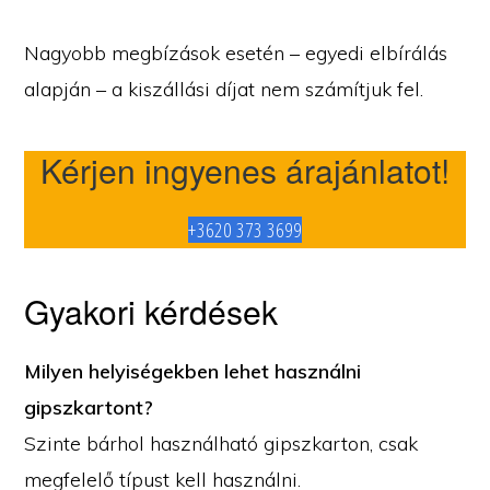
Nagyobb megbízások esetén – egyedi elbírálás
alapján – a kiszállási díjat nem számítjuk fel.
Kérjen ingyenes árajánlatot!
+3620 373 3699
Gyakori kérdések
Milyen helyiségekben lehet használni
gipszkartont?
Szinte bárhol használható gipszkarton, csak
megfelelő típust kell használni.