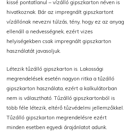
kissé pontatlanul – vízálló gipszkarton néven is
hivatkoznak. Bár az impregnált gipszkartont
vízállónak nevezni túlzás, tény, hogy ez az anyag
ellenáll a nedvességnek, ezért vizes
helyiségekben csak impregnált gipszkarton
használatát javasoljuk.
Létezik tűzálló gipszkarton is. Lakossági
megrendelések esetén nagyon ritka a tűzálló
gipszkarton használata, ezért a kalkulátorban
nem is választható. Tűzálló gipszkartonból is
több féle létezik, eltérő tűzvédelmi jellemzőkkel.
Tűzálló gipszkarton megrendelésre ezért
minden esetben egyedi árajánlatot adunk.