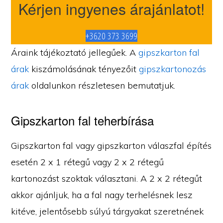
Kérjen ingyenes árajánlatot!
+3620 373 3699
Áraink tájékoztató jellegűek. A
gipszkarton fal
árak
kiszámolásának tényezőit
gipszkartonozás
árak
oldalunkon részletesen bemutatjuk.
Gipszkarton fal teherbírása
Gipszkarton fal vagy gipszkarton válaszfal építés
esetén 2 x 1 rétegű vagy 2 x 2 rétegű
kartonozást szoktak választani. A 2 x 2 rétegűt
akkor ajánljuk, ha a fal nagy terhelésnek lesz
kitéve, jelentősebb súlyú tárgyakat szeretnének