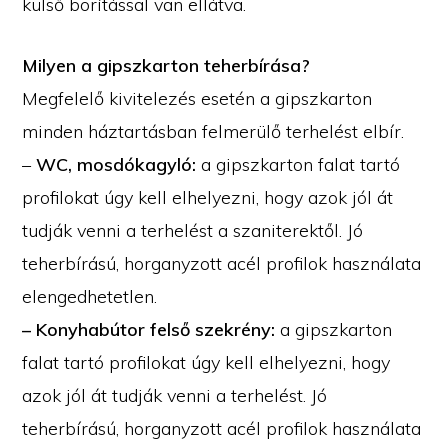
külső borítással van ellátva.
Milyen a gipszkarton teherbírása?
Megfelelő kivitelezés esetén a gipszkarton
minden háztartásban felmerülő terhelést elbír.
–
WC, mosdókagyló:
a gipszkarton falat tartó
profilokat úgy kell elhelyezni, hogy azok jól át
tudják venni a terhelést a szaniterektől. Jó
teherbírású, horganyzott acél profilok használata
elengedhetetlen.
– Konyhabútor felső szekrény:
a gipszkarton
falat tartó profilokat úgy kell elhelyezni, hogy
azok jól át tudják venni a terhelést. Jó
teherbírású, horganyzott acél profilok használata