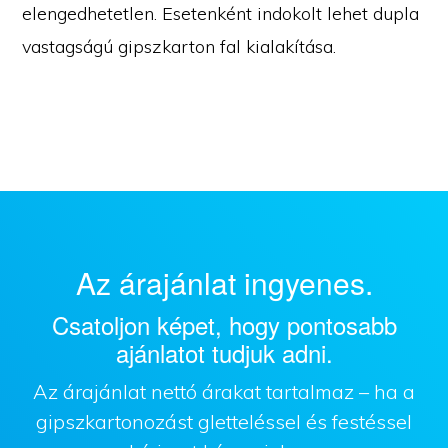
elengedhetetlen. Esetenként indokolt lehet dupla
vastagságú gipszkarton fal kialakítása.
Az árajánlat ingyenes.
Csatoljon képet, hogy pontosabb
ajánlatot tudjuk adni.
Az árajánlat nettó árakat tartalmaz – ha a
gipszkartonozást gletteléssel és festéssel