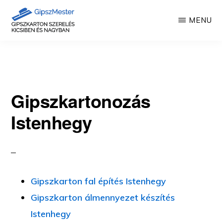
Skip
MENU
to
main
GIPSZKARTON
Gipszkartonozás
MUNKÁK
content
mesterfokon
Gipszkartonozás
Istenhegy
Gipszkarton fal építés Istenhegy
Gipszkarton álmennyezet készítés
Istenhegy