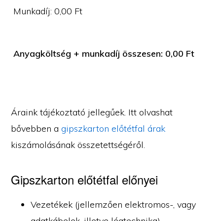
Munkadíj:
0,00
Ft
Anyagköltség + munkadíj összesen:
0,00
Ft
Áraink tájékoztató jellegűek. Itt olvashat
bővebben a
gipszkarton előtétfal árak
kiszámolásának összetettségéről.
Gipszkarton előtétfal előnyei
Vezetékek (jellemzően elektromos-, vagy
adatkábelek, illetve légtechnika)