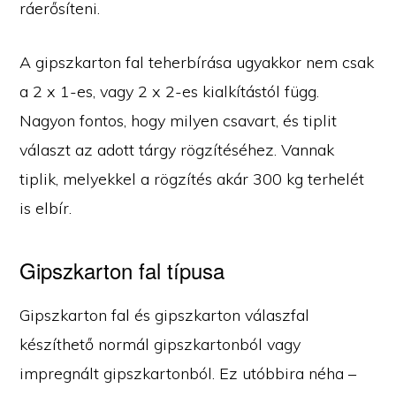
ráerősíteni.
A gipszkarton fal teherbírása ugyakkor nem csak
a 2 x 1-es, vagy 2 x 2-es kialkítástól függ.
Nagyon fontos, hogy milyen csavart, és tiplit
választ az adott tárgy rögzítéséhez. Vannak
tiplik, melyekkel a rögzítés akár 300 kg terhelét
is elbír.
Gipszkarton fal típusa
Gipszkarton fal és gipszkarton válaszfal
készíthető normál gipszkartonból vagy
impregnált gipszkartonból. Ez utóbbira néha –