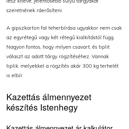
lesz kitéve, jelentősebb súlyú tárgyakat
szeretnének ráerősíteni.
A gipszkarton fal teherbírása ugyakkor nem csak
az egyrétegű vagy két rétegű kialkítástól függ.
Nagyon fontos, hogy milyen csavart, és tiplit
választ az adott tárgy rögzítéséhez. Vannak
tiplik, melyekkel a rögzítés akár 300 kg terhelét
is elbír.
Kazettás álmennyezet
készítés Istenhegy
Kazettás álmennyezet ár kalkulátor