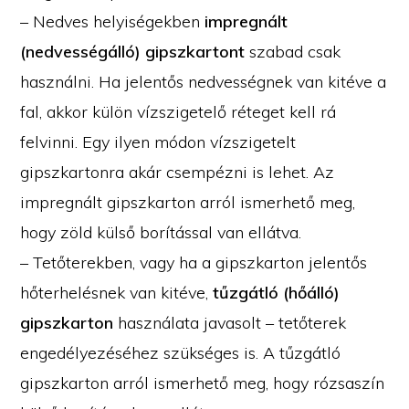
– Nedves helyiségekben
impregnált
(nedvességálló) gipszkartont
szabad csak
használni. Ha jelentős nedvességnek van kitéve a
fal, akkor külön vízszigetelő réteget kell rá
felvinni. Egy ilyen módon vízszigetelt
gipszkartonra akár csempézni is lehet. Az
impregnált gipszkarton arról ismerhető meg,
hogy zöld külső borítással van ellátva.
– Tetőterekben, vagy ha a gipszkarton jelentős
hőterhelésnek van kitéve,
tűzgátló (hőálló)
gipszkarton
használata javasolt – tetőterek
engedélyezéséhez szükséges is. A tűzgátló
gipszkarton arról ismerhető meg, hogy rózsaszín