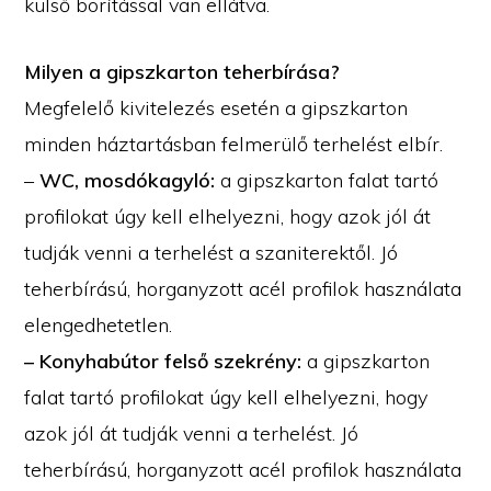
külső borítással van ellátva.
Milyen a gipszkarton teherbírása?
Megfelelő kivitelezés esetén a gipszkarton
minden háztartásban felmerülő terhelést elbír.
–
WC, mosdókagyló:
a gipszkarton falat tartó
profilokat úgy kell elhelyezni, hogy azok jól át
tudják venni a terhelést a szaniterektől. Jó
teherbírású, horganyzott acél profilok használata
elengedhetetlen.
– Konyhabútor felső szekrény:
a gipszkarton
falat tartó profilokat úgy kell elhelyezni, hogy
azok jól át tudják venni a terhelést. Jó
teherbírású, horganyzott acél profilok használata