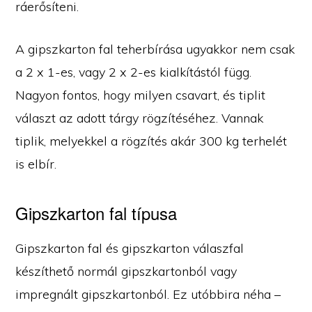
ráerősíteni.
A gipszkarton fal teherbírása ugyakkor nem csak
a 2 x 1-es, vagy 2 x 2-es kialkítástól függ.
Nagyon fontos, hogy milyen csavart, és tiplit
választ az adott tárgy rögzítéséhez. Vannak
tiplik, melyekkel a rögzítés akár 300 kg terhelét
is elbír.
Gipszkarton fal típusa
Gipszkarton fal és gipszkarton válaszfal
készíthető normál gipszkartonból vagy
impregnált gipszkartonból. Ez utóbbira néha –