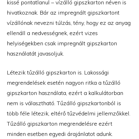
kissé pontatlanul – vízálló gipszkarton néven is
hivatkoznak. Bár az impregnált gipszkartont
vízállónak nevezni túlzás, tény, hogy ez az anyag
ellenáll a nedvességnek, ezért vizes
helyiségekben csak impregnált gipszkarton
használatát javasoljuk.
Létezik tűzálló gipszkarton is. Lakossági
megrendelések esetén nagyon ritka a tűzálló
gipszkarton használata, ezért a kalkulátorban
nem is választható. Tűzálló gipszkartonból is
több féle létezik, eltérő tűzvédelmi jellemzőkkel.
Tűzálló gipszkarton megrendelésre ezért
minden esetben egyedi árajánlatot adunk.