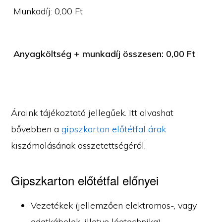
Munkadíj:
0,00
Ft
Anyagköltség + munkadíj összesen:
0,00
Ft
Áraink tájékoztató jellegűek. Itt olvashat
bővebben a
gipszkarton előtétfal árak
kiszámolásának összetettségéről.
Gipszkarton előtétfal előnyei
Vezetékek (jellemzően elektromos-, vagy
adatkábelek, illetve légtechnika)