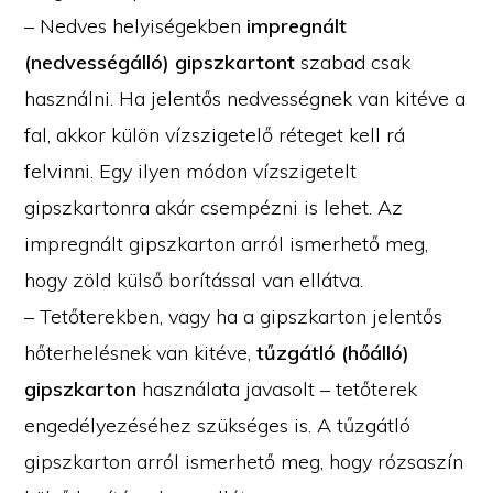
– Nedves helyiségekben
impregnált
(nedvességálló) gipszkartont
szabad csak
használni. Ha jelentős nedvességnek van kitéve a
fal, akkor külön vízszigetelő réteget kell rá
felvinni. Egy ilyen módon vízszigetelt
gipszkartonra akár csempézni is lehet. Az
impregnált gipszkarton arról ismerhető meg,
hogy zöld külső borítással van ellátva.
– Tetőterekben, vagy ha a gipszkarton jelentős
hőterhelésnek van kitéve,
tűzgátló (hőálló)
gipszkarton
használata javasolt – tetőterek
engedélyezéséhez szükséges is. A tűzgátló
gipszkarton arról ismerhető meg, hogy rózsaszín