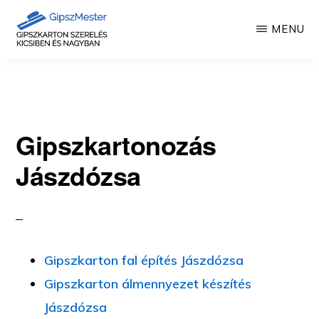
Skip
MENU
to
main
GIPSZKARTON
Gipszkartonozás
MUNKÁK
content
mesterfokon
Gipszkartonozás
Jászdózsa
Gipszkarton fal építés Jászdózsa
Gipszkarton álmennyezet készítés
Jászdózsa