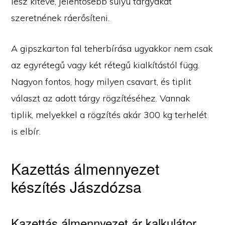
lesz kitéve, jelentősebb súlyú tárgyakat
szeretnének ráerősíteni.
A gipszkarton fal teherbírása ugyakkor nem csak
az egyrétegű vagy két rétegű kialkítástól függ.
Nagyon fontos, hogy milyen csavart, és tiplit
választ az adott tárgy rögzítéséhez. Vannak
tiplik, melyekkel a rögzítés akár 300 kg terhelét
is elbír.
Kazettás álmennyezet
készítés Jászdózsa
Kazettás álmennyezet ár kalkulátor