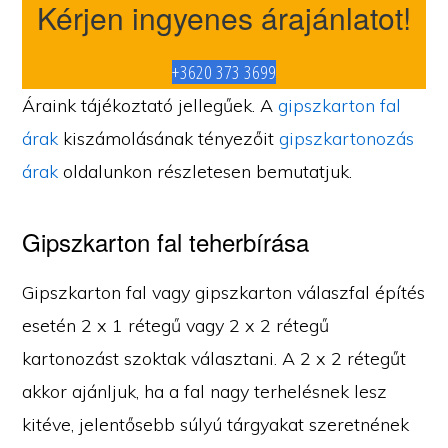
Kérjen ingyenes árajánlatot!
+3620 373 3699
Áraink tájékoztató jellegűek. A
gipszkarton fal
árak
kiszámolásának tényezőit
gipszkartonozás
árak
oldalunkon részletesen bemutatjuk.
Gipszkarton fal teherbírása
Gipszkarton fal vagy gipszkarton válaszfal építés
esetén 2 x 1 rétegű vagy 2 x 2 rétegű
kartonozást szoktak választani. A 2 x 2 rétegűt
akkor ajánljuk, ha a fal nagy terhelésnek lesz
kitéve, jelentősebb súlyú tárgyakat szeretnének