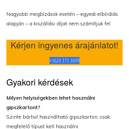
Nagyobb megbízások esetén – egyedi elbírálás
alapján – a kiszállási díjat nem számítjuk fel.
Kérjen ingyenes árajánlatot!
+3620 373 3699
Gyakori kérdések
Milyen helyiségekben lehet használni
gipszkartont?
Szinte bárhol használható gipszkarton, csak
megfelelő típust kell használni.