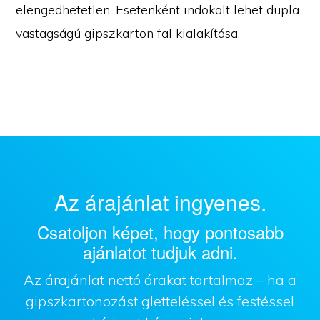
elengedhetetlen. Esetenként indokolt lehet dupla
vastagságú gipszkarton fal kialakítása.
Az árajánlat ingyenes.
Csatoljon képet, hogy pontosabb
ajánlatot tudjuk adni.
Az árajánlat nettó árakat tartalmaz – ha a
gipszkartonozást gletteléssel és festéssel