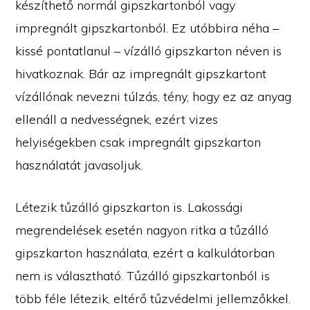
készíthető normál gipszkartonból vagy
impregnált gipszkartonból. Ez utóbbira néha –
kissé pontatlanul – vízálló gipszkarton néven is
hivatkoznak. Bár az impregnált gipszkartont
vízállónak nevezni túlzás, tény, hogy ez az anyag
ellenáll a nedvességnek, ezért vizes
helyiségekben csak impregnált gipszkarton
használatát javasoljuk.
Létezik tűzálló gipszkarton is. Lakossági
megrendelések esetén nagyon ritka a tűzálló
gipszkarton használata, ezért a kalkulátorban
nem is választható. Tűzálló gipszkartonból is
több féle létezik, eltérő tűzvédelmi jellemzőkkel.