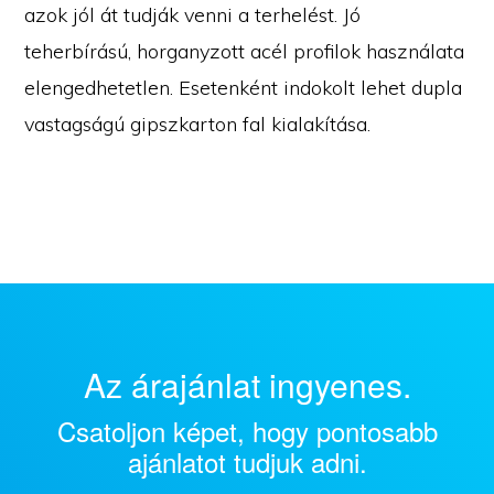
azok jól át tudják venni a terhelést. Jó
teherbírású, horganyzott acél profilok használata
elengedhetetlen. Esetenként indokolt lehet dupla
vastagságú gipszkarton fal kialakítása.
Az árajánlat ingyenes.
Csatoljon képet, hogy pontosabb
ajánlatot tudjuk adni.