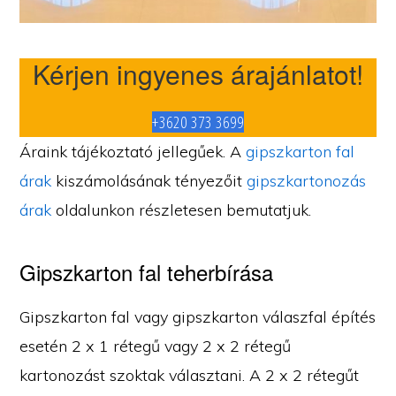
Kérjen ingyenes árajánlatot!
+3620 373 3699
Áraink tájékoztató jellegűek. A
gipszkarton fal
árak
kiszámolásának tényezőit
gipszkartonozás
árak
oldalunkon részletesen bemutatjuk.
Gipszkarton fal teherbírása
Gipszkarton fal vagy gipszkarton válaszfal építés
esetén 2 x 1 rétegű vagy 2 x 2 rétegű
kartonozást szoktak választani. A 2 x 2 rétegűt