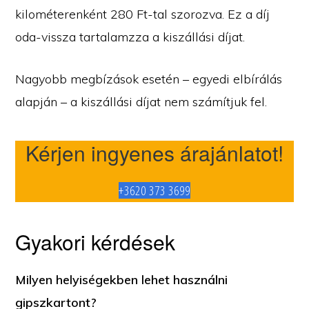
kilométerenként 280 Ft-tal szorozva. Ez a díj
oda-vissza tartalamzza a kiszállási díjat.
Nagyobb megbízások esetén – egyedi elbírálás
alapján – a kiszállási díjat nem számítjuk fel.
Kérjen ingyenes árajánlatot!
+3620 373 3699
Gyakori kérdések
Milyen helyiségekben lehet használni
gipszkartont?