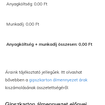
Anyagköltség:
0,00
Ft
Munkadíj:
0,00
Ft
Anyagköltség + munkadíj összesen:
0,00
Ft
Áraink tájékoztató jellegűek. Itt olvashat
bővebben a
gipszkarton álmennyezet árak
kiszámolásának összetettségéről.
Gipszkarton álmennyezet előnyei