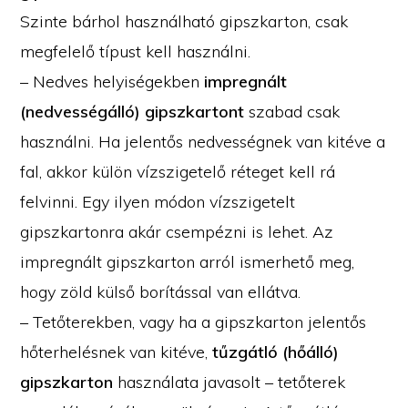
Szinte bárhol használható gipszkarton, csak
megfelelő típust kell használni.
– Nedves helyiségekben
impregnált
(nedvességálló) gipszkartont
szabad csak
használni. Ha jelentős nedvességnek van kitéve a
fal, akkor külön vízszigetelő réteget kell rá
felvinni. Egy ilyen módon vízszigetelt
gipszkartonra akár csempézni is lehet. Az
impregnált gipszkarton arról ismerhető meg,
hogy zöld külső borítással van ellátva.
– Tetőterekben, vagy ha a gipszkarton jelentős
hőterhelésnek van kitéve,
tűzgátló (hőálló)
gipszkarton
használata javasolt – tetőterek