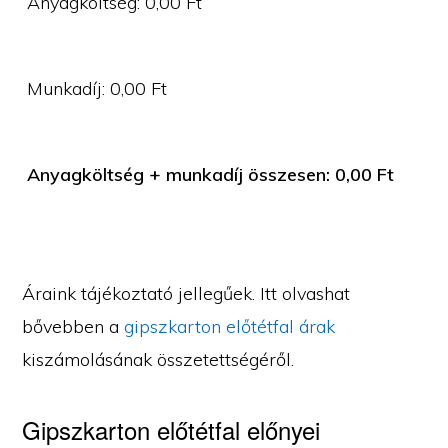
Anyagköltség:
0,00
Ft
Munkadíj:
0,00
Ft
Anyagköltség + munkadíj összesen:
0,00
Ft
Áraink tájékoztató jellegűek. Itt olvashat
bővebben a
gipszkarton előtétfal árak
kiszámolásának összetettségéről.
Gipszkarton előtétfal előnyei