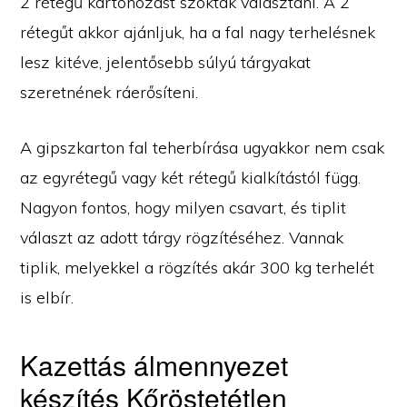
2 rétegű kartonozást szoktak választani. A 2
rétegűt akkor ajánljuk, ha a fal nagy terhelésnek
lesz kitéve, jelentősebb súlyú tárgyakat
szeretnének ráerősíteni.
A gipszkarton fal teherbírása ugyakkor nem csak
az egyrétegű vagy két rétegű kialkítástól függ.
Nagyon fontos, hogy milyen csavart, és tiplit
választ az adott tárgy rögzítéséhez. Vannak
tiplik, melyekkel a rögzítés akár 300 kg terhelét
is elbír.
Kazettás álmennyezet
készítés Kőröstetétlen