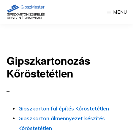
Skip
MENU
to
main
GIPSZKARTON
Gipszkartonozás
MUNKÁK
content
mesterfokon
Gipszkartonozás
Kőröstetétlen
Gipszkarton fal építés Kőröstetétlen
Gipszkarton álmennyezet készítés
Kőröstetétlen