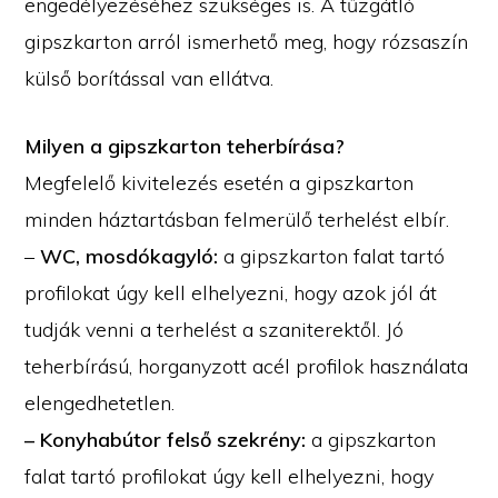
engedélyezéséhez szükséges is. A tűzgátló
gipszkarton arról ismerhető meg, hogy rózsaszín
külső borítással van ellátva.
Milyen a gipszkarton teherbírása?
Megfelelő kivitelezés esetén a gipszkarton
minden háztartásban felmerülő terhelést elbír.
–
WC, mosdókagyló:
a gipszkarton falat tartó
profilokat úgy kell elhelyezni, hogy azok jól át
tudják venni a terhelést a szaniterektől. Jó
teherbírású, horganyzott acél profilok használata
elengedhetetlen.
– Konyhabútor felső szekrény:
a gipszkarton
falat tartó profilokat úgy kell elhelyezni, hogy