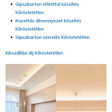
Gipszkarton előtétfal készítés
Kőröstetétlen
Kazettás álmennyezet készítés
Kőröstetétlen
Gipszkarton szerelés Kőröstetétlen
Kikszállási díj Kőröstetétlen