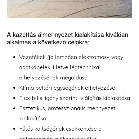
A kazettás álmennyezet kialakítása kiválóan
alkalmas a következő célokra:
Vezetékek (jellemzően elektromos-, vagy
adatkábelek, illetve légtechnika)
elhelyezésének megoldása
Klíma beltéri egységének elhelyezése
Flexibilis, igény szerinti viálgítás kialakítása
Esztétikus, professzionális mennyezet
kialakítása
Fűtés költségének csökkentése a
belmagasság csökkentése által