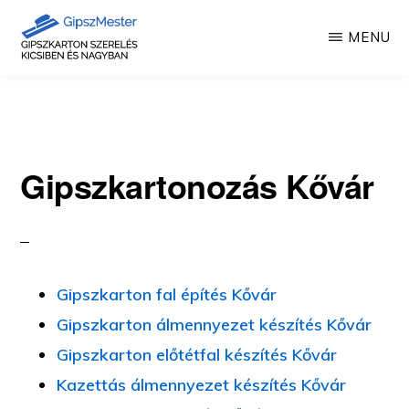
Skip
MENU
to
main
GIPSZKARTON
Gipszkartonozás
MUNKÁK
content
mesterfokon
Gipszkartonozás Kővár
Gipszkarton fal építés Kővár
Gipszkarton álmennyezet készítés Kővár
Gipszkarton előtétfal készítés Kővár
Kazettás álmennyezet készítés Kővár