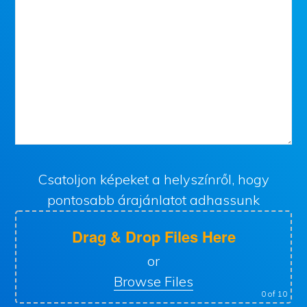
Csatoljon képeket a helyszínről, hogy
pontosabb árajánlatot adhassunk
Drag & Drop Files Here
or
Browse Files
0
of 10