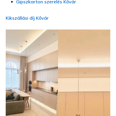
Gipszkarton szerelés Kővár
Kikszállási díj Kővár