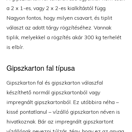
a 2 x 1-es, vagy 2 x 2-es kialkítástól függ.
Nagyon fontos, hogy milyen csavart, és tiplit
választ az adott tárgy rögzítéséhez. Vannak
tiplik, melyekkel a rögzítés akár 300 kg terhelét
is elbír.
Gipszkarton fal típusa
Gipszkarton fal és gipszkarton válaszfal
készíthető normál gipszkartonból vagy
impregnált gipszkartonból. Ez utóbbira néha –
kissé pontatlanul – vízálló gipszkarton néven is
hivatkoznak. Bár az impregnált gipszkartont
vízállónak nevezni túlzás, tény, hogy ez az anyag