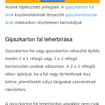
Áraink tájékoztató jellegűek. A
gipszkarton fal
árak
kiszámolásának tényezőit
gipszkartonozás
árak
oldalunkon részletesen bemutatjuk.
Gipszkarton fal teherbírása
Gipszkarton fal vagy gipszkarton válaszfal építés
esetén 2 x 1 rétegű vagy 2 x 2 rétegű
kartonozást szoktak választani. A 2 x 2 rétegűt
akkor ajánljuk, ha a fal nagy terhelésnek lesz
kitéve, jelentősebb súlyú tárgyakat szeretnének
ráerősíteni.
A gipszkarton fal teherbírása ugyakkor nem csak