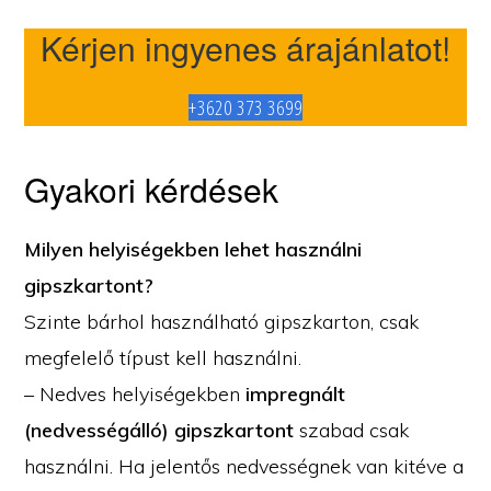
Kérjen ingyenes árajánlatot!
+3620 373 3699
Gyakori kérdések
Milyen helyiségekben lehet használni
gipszkartont?
Szinte bárhol használható gipszkarton, csak
megfelelő típust kell használni.
– Nedves helyiségekben
impregnált
(nedvességálló) gipszkartont
szabad csak
használni. Ha jelentős nedvességnek van kitéve a