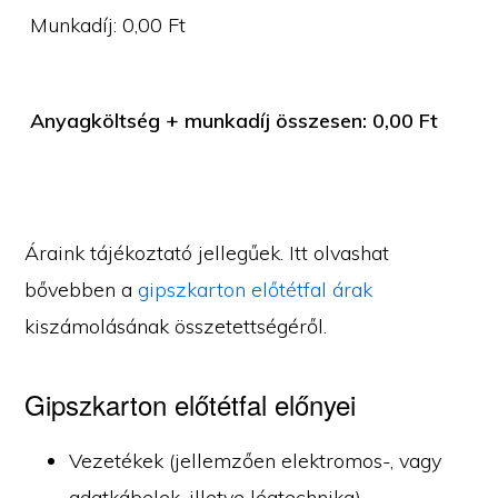
Munkadíj:
0,00
Ft
Anyagköltség + munkadíj összesen:
0,00
Ft
Áraink tájékoztató jellegűek. Itt olvashat
bővebben a
gipszkarton előtétfal árak
kiszámolásának összetettségéről.
Gipszkarton előtétfal előnyei
Vezetékek (jellemzően elektromos-, vagy
adatkábelek, illetve légtechnika)