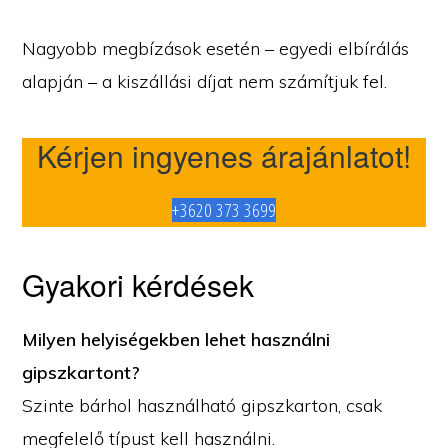
Nagyobb megbízások esetén – egyedi elbírálás
alapján – a kiszállási díjat nem számítjuk fel.
Kérjen ingyenes árajánlatot!
+3620 373 3699
Gyakori kérdések
Milyen helyiségekben lehet használni
gipszkartont?
Szinte bárhol használható gipszkarton, csak
megfelelő típust kell használni.