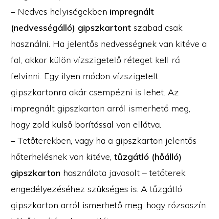
– Nedves helyiségekben
impregnált
(nedvességálló) gipszkartont
szabad csak
használni. Ha jelentős nedvességnek van kitéve a
fal, akkor külön vízszigetelő réteget kell rá
felvinni. Egy ilyen módon vízszigetelt
gipszkartonra akár csempézni is lehet. Az
impregnált gipszkarton arról ismerhető meg,
hogy zöld külső borítással van ellátva.
– Tetőterekben, vagy ha a gipszkarton jelentős
hőterhelésnek van kitéve,
tűzgátló (hőálló)
gipszkarton
használata javasolt – tetőterek
engedélyezéséhez szükséges is. A tűzgátló
gipszkarton arról ismerhető meg, hogy rózsaszín