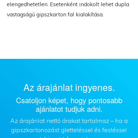
elengedhetetlen. Esetenként indokolt lehet dupla
vastagságú gipszkarton fal kialakítása.
Az árajánlat ingyenes.
Csatoljon képet, hogy pontosabb
ajánlatot tudjuk adni.
Az árajánlat nettó árakat tartalmaz – ha a
gipszkartonozást gletteléssel és festéssel