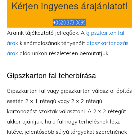
Kérjen ingyenes árajánlatot!
+3620 373 3699
Áraink tájékoztató jellegűek. A
gipszkarton fal
árak
kiszámolásának tényezőit
gipszkartonozás
árak
oldalunkon részletesen bemutatjuk.
Gipszkarton fal teherbírása
Gipszkarton fal vagy gipszkarton válaszfal építés
esetén 2 x 1 rétegű vagy 2 x 2 rétegű
kartonozást szoktak választani. A 2 x 2 rétegűt
akkor ajánljuk, ha a fal nagy terhelésnek lesz
kitéve, jelentősebb súlyú tárgyakat szeretnének