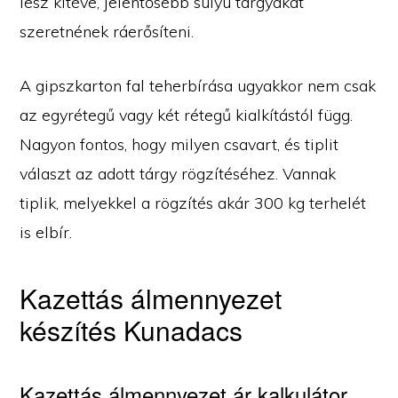
lesz kitéve, jelentősebb súlyú tárgyakat
szeretnének ráerősíteni.
A gipszkarton fal teherbírása ugyakkor nem csak
az egyrétegű vagy két rétegű kialkítástól függ.
Nagyon fontos, hogy milyen csavart, és tiplit
választ az adott tárgy rögzítéséhez. Vannak
tiplik, melyekkel a rögzítés akár 300 kg terhelét
is elbír.
Kazettás álmennyezet
készítés Kunadacs
Kazettás álmennyezet ár kalkulátor