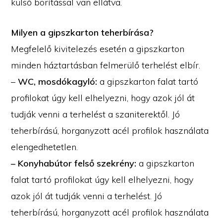
külső borítással van ellátva.
Milyen a gipszkarton teherbírása?
Megfelelő kivitelezés esetén a gipszkarton
minden háztartásban felmerülő terhelést elbír.
–
WC, mosdókagyló:
a gipszkarton falat tartó
profilokat úgy kell elhelyezni, hogy azok jól át
tudják venni a terhelést a szaniterektől. Jó
teherbírású, horganyzott acél profilok használata
elengedhetetlen.
– Konyhabútor felső szekrény:
a gipszkarton
falat tartó profilokat úgy kell elhelyezni, hogy
azok jól át tudják venni a terhelést. Jó
teherbírású, horganyzott acél profilok használata