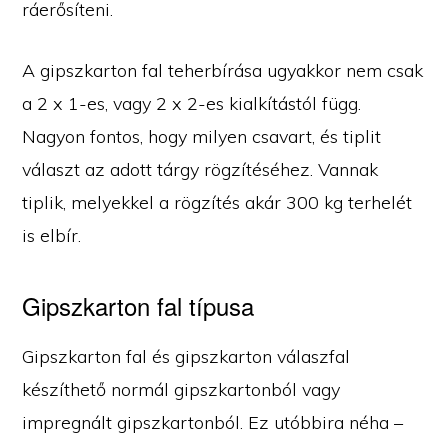
ráerősíteni.
A gipszkarton fal teherbírása ugyakkor nem csak
a 2 x 1-es, vagy 2 x 2-es kialkítástól függ.
Nagyon fontos, hogy milyen csavart, és tiplit
választ az adott tárgy rögzítéséhez. Vannak
tiplik, melyekkel a rögzítés akár 300 kg terhelét
is elbír.
Gipszkarton fal típusa
Gipszkarton fal és gipszkarton válaszfal
készíthető normál gipszkartonból vagy
impregnált gipszkartonból. Ez utóbbira néha –