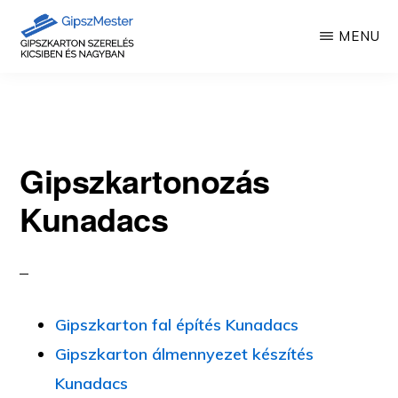
Skip
MENU
to
main
GIPSZKARTON
Gipszkartonozás
MUNKÁK
content
mesterfokon
Gipszkartonozás
Kunadacs
Gipszkarton fal építés Kunadacs
Gipszkarton álmennyezet készítés
Kunadacs