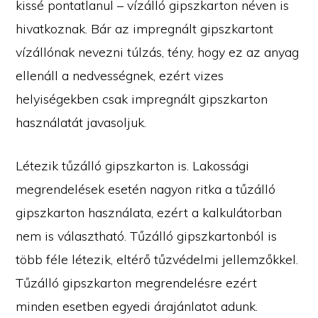
kissé pontatlanul – vízálló gipszkarton néven is
hivatkoznak. Bár az impregnált gipszkartont
vízállónak nevezni túlzás, tény, hogy ez az anyag
ellenáll a nedvességnek, ezért vizes
helyiségekben csak impregnált gipszkarton
használatát javasoljuk.
Létezik tűzálló gipszkarton is. Lakossági
megrendelések esetén nagyon ritka a tűzálló
gipszkarton használata, ezért a kalkulátorban
nem is választható. Tűzálló gipszkartonból is
több féle létezik, eltérő tűzvédelmi jellemzőkkel.
Tűzálló gipszkarton megrendelésre ezért
minden esetben egyedi árajánlatot adunk.