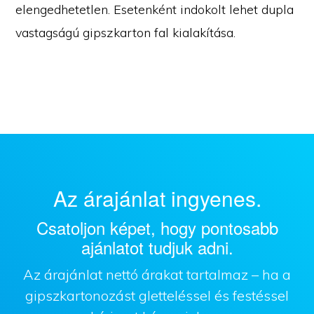
elengedhetetlen. Esetenként indokolt lehet dupla
vastagságú gipszkarton fal kialakítása.
Az árajánlat ingyenes.
Csatoljon képet, hogy pontosabb
ajánlatot tudjuk adni.
Az árajánlat nettó árakat tartalmaz – ha a
gipszkartonozást gletteléssel és festéssel