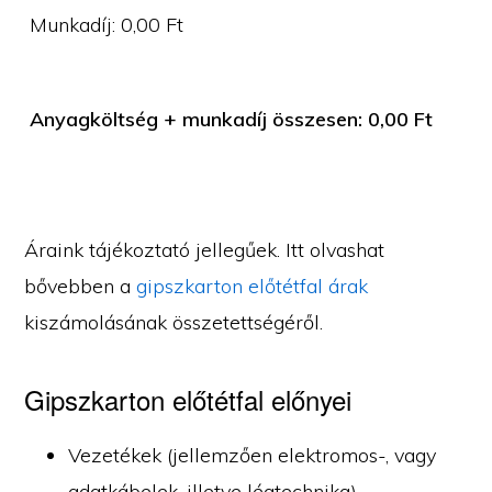
Munkadíj:
0,00
Ft
Anyagköltség + munkadíj összesen:
0,00
Ft
Áraink tájékoztató jellegűek. Itt olvashat
bővebben a
gipszkarton előtétfal árak
kiszámolásának összetettségéről.
Gipszkarton előtétfal előnyei
Vezetékek (jellemzően elektromos-, vagy
adatkábelek, illetve légtechnika)