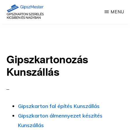
Skip
MENU
to
main
GIPSZKARTON
Gipszkartonozás
MUNKÁK
content
mesterfokon
Gipszkartonozás
Kunszállás
Gipszkarton fal építés Kunszállás
Gipszkarton álmennyezet készítés
Kunszállás