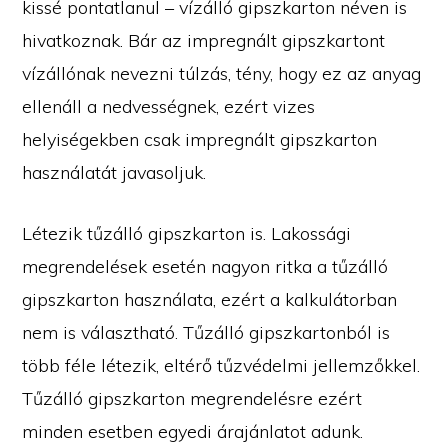
kissé pontatlanul – vízálló gipszkarton néven is
hivatkoznak. Bár az impregnált gipszkartont
vízállónak nevezni túlzás, tény, hogy ez az anyag
ellenáll a nedvességnek, ezért vizes
helyiségekben csak impregnált gipszkarton
használatát javasoljuk.
Létezik tűzálló gipszkarton is. Lakossági
megrendelések esetén nagyon ritka a tűzálló
gipszkarton használata, ezért a kalkulátorban
nem is választható. Tűzálló gipszkartonból is
több féle létezik, eltérő tűzvédelmi jellemzőkkel.
Tűzálló gipszkarton megrendelésre ezért
minden esetben egyedi árajánlatot adunk.