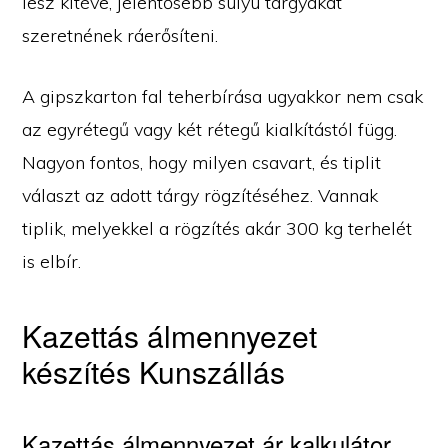
lesz kitéve, jelentősebb súlyú tárgyakat
szeretnének ráerősíteni.
A gipszkarton fal teherbírása ugyakkor nem csak
az egyrétegű vagy két rétegű kialkítástól függ.
Nagyon fontos, hogy milyen csavart, és tiplit
választ az adott tárgy rögzítéséhez. Vannak
tiplik, melyekkel a rögzítés akár 300 kg terhelét
is elbír.
Kazettás álmennyezet
készítés Kunszállás
Kazettás álmennyezet ár kalkulátor