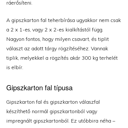
ráerősíteni.
A gipszkarton fal teherbírása ugyakkor nem csak
a 2 x 1-es, vagy 2 x 2-es kialkítástól függ.
Nagyon fontos, hogy milyen csavart, és tiplit
választ az adott tárgy rögzítéséhez. Vannak
tiplik, melyekkel a rögzítés akár 300 kg terhelét
is elbír.
Gipszkarton fal típusa
Gipszkarton fal és gipszkarton válaszfal
készíthető normál gipszkartonból vagy
impregnált gipszkartonból. Ez utóbbira néha –