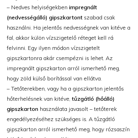
– Nedves helyiségekben
impregnált
(nedvességálló) gipszkartont
szabad csak
használni. Ha jelentős nedvességnek van kitéve a
fal, akkor külön vízszigetelő réteget kell rá
felvinni. Egy ilyen módon vízszigetelt
gipszkartonra akár csempézni is lehet. Az
impregnált gipszkarton arról ismerhető meg,
hogy zöld külső borítással van ellátva.
– Tetőterekben, vagy ha a gipszkarton jelentős
hőterhelésnek van kitéve,
tűzgátló (hőálló)
gipszkarton
használata javasolt – tetőterek
engedélyezéséhez szükséges is. A tűzgátló
gipszkarton arról ismerhető meg, hogy rózsaszín