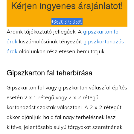
Kérjen ingyenes árajánlatot!
+3620 373 3699
Áraink tájékoztató jellegűek. A
gipszkarton fal
árak
kiszámolásának tényezőit
gipszkartonozás
árak
oldalunkon részletesen bemutatjuk.
Gipszkarton fal teherbírása
Gipszkarton fal vagy gipszkarton válaszfal építés
esetén 2 x 1 rétegű vagy 2 x 2 rétegű
kartonozást szoktak választani. A 2 x 2 rétegűt
akkor ajánljuk, ha a fal nagy terhelésnek lesz
kitéve, jelentősebb súlyú tárgyakat szeretnének