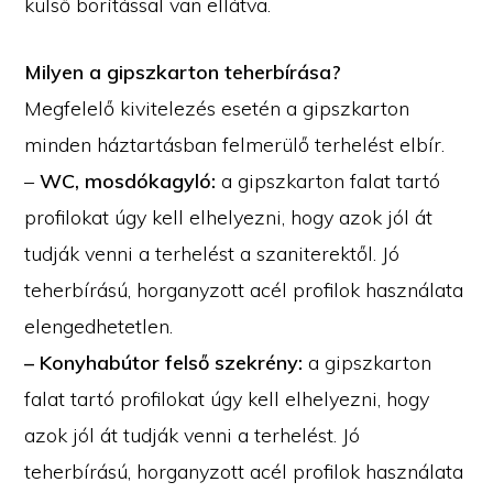
külső borítással van ellátva.
Milyen a gipszkarton teherbírása?
Megfelelő kivitelezés esetén a gipszkarton
minden háztartásban felmerülő terhelést elbír.
–
WC, mosdókagyló:
a gipszkarton falat tartó
profilokat úgy kell elhelyezni, hogy azok jól át
tudják venni a terhelést a szaniterektől. Jó
teherbírású, horganyzott acél profilok használata
elengedhetetlen.
– Konyhabútor felső szekrény:
a gipszkarton
falat tartó profilokat úgy kell elhelyezni, hogy
azok jól át tudják venni a terhelést. Jó
teherbírású, horganyzott acél profilok használata