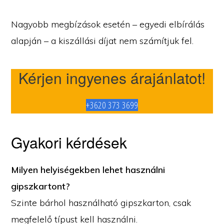
Nagyobb megbízások esetén – egyedi elbírálás
alapján – a kiszállási díjat nem számítjuk fel.
Kérjen ingyenes árajánlatot!
+3620 373 3699
Gyakori kérdések
Milyen helyiségekben lehet használni
gipszkartont?
Szinte bárhol használható gipszkarton, csak
megfelelő típust kell használni.