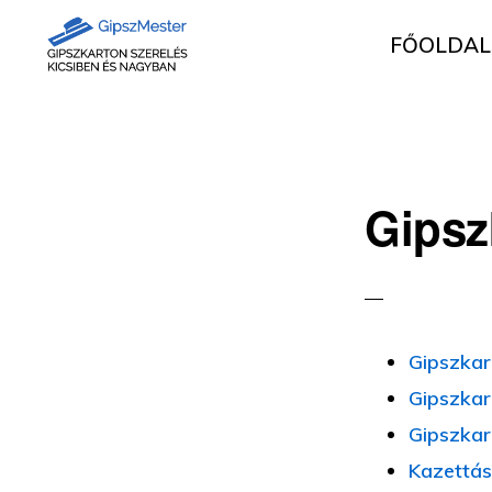
Ugrás
Skip
FŐOLDAL
az
to
elsődleges
main
GIPSZKARTON
Gipszkartonozás
MUNKÁK
navigációhoz
content
mesterfokon
Gipsz
Gipszkar
Gipszkar
Gipszkar
Kazettás