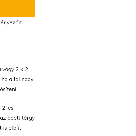
tényezőit
ű vagy 2 x 2
 ha a fal nagy
ősíteni.
x 2-es
 az adott tárgy
is elbír.