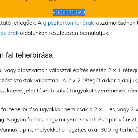
+3620 373 3699
tató jellegűek. A
gipszkarton fal árak
kiszámolásának 
ás árak
oldalunkon részletesen bemutatjuk.
n fal teherbírása
l vagy gipszkarton válaszfal építés esetén 2 x 1 réteg
zást szoktak választani. A 2 x 2 rétegűt akkor ajánljuk,
sz kitéve, jelentősebb súlyú tárgyakat szeretnének ráer
 fal teherbírása ugyakkor nem csak a 2 x 1-es, vagy 2 
ügg. Nagyon fontos, hogy milyen csavart, és tiplit választ
Vannak tiplik, melyekkel a rögzítés akár 300 kg terhelét 