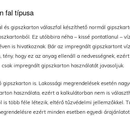
 fal típusa
al és gipszkarton válaszfal készíthető normál gipszkar
szkartonból. Ez utóbbira néha – kissé pontatlanul – ví
éven is hivatkoznak. Bár az impregnált gipszkartont ví
, tény, hogy ez az anyag ellenáll a nedvességnek, ezért
 csak impregnált gipszkarton használatát javasoljuk.
ló gipszkarton is. Lakossági megrendelések esetén nagy
arton használata, ezért a kalkulátorban nem is választ
 is több féle létezik, eltérő tűzvédelmi jellemzőkkel. T
egrendelésre ezért minden esetben egyedi árajánlatot