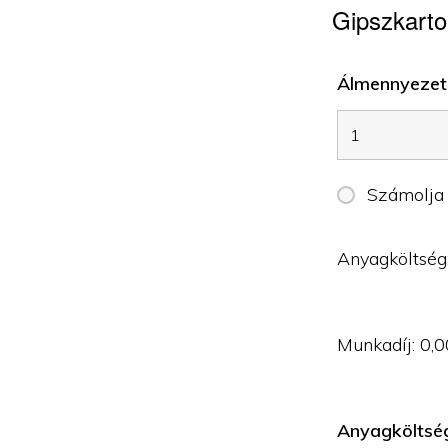
Gipszkarto
Álmennyezet 
Számolja
Anyagköltség
Munkadíj:
0,0
Anyagköltsé