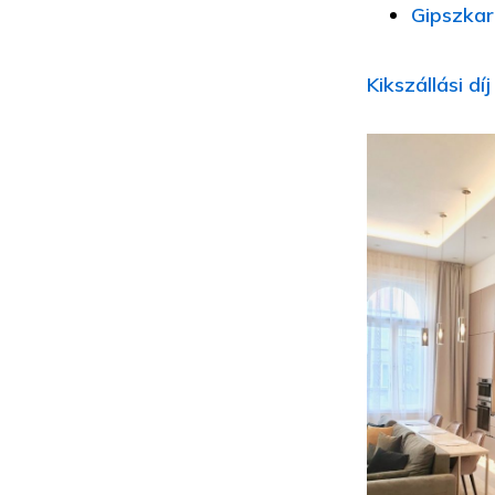
Gipszkar
Kikszállási dí