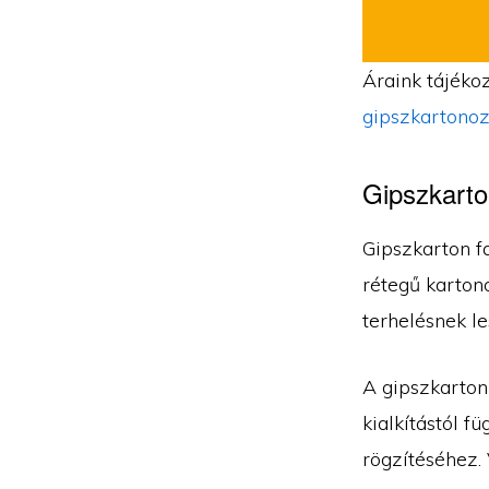
Áraink tájékoz
gipszkartonoz
Gipszkarto
Gipszkarton fa
rétegű kartono
terhelésnek le
A gipszkarton
kialkítástól f
rögzítéséhez. 