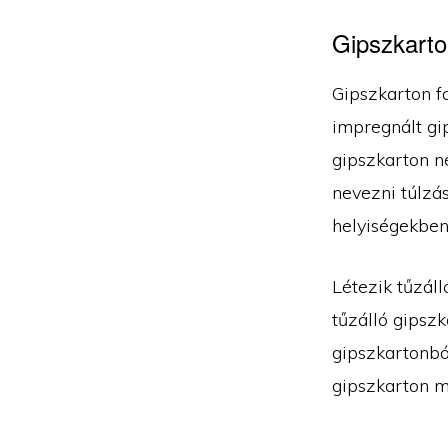
Gipszkarton
Gipszkarton f
impregnált gip
gipszkarton n
nevezni túlzás
helyiségekben
Létezik tűzál
tűzálló gipszk
gipszkartonból
gipszkarton m