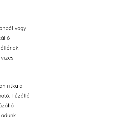
tonból vagy
zálló
zállónak
 vizes
on ritka a
ható. Tűzálló
űzálló
 adunk.