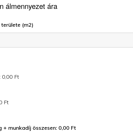
n álmennyezet ára
területe (m2)
:
0,00
Ft
0
Ft
g + munkadíj összesen:
0,00
Ft