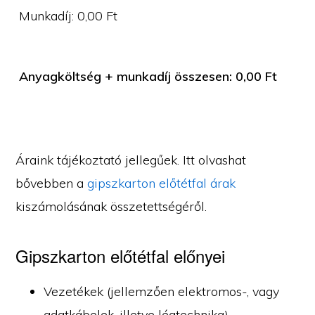
Munkadíj:
0,00
Ft
Anyagköltség + munkadíj összesen:
0,00
Ft
Áraink tájékoztató jellegűek. Itt olvashat
bővebben a
gipszkarton előtétfal árak
kiszámolásának összetettségéről.
Gipszkarton előtétfal előnyei
Vezetékek (jellemzően elektromos-, vagy
adatkábelek, illetve légtechnika)