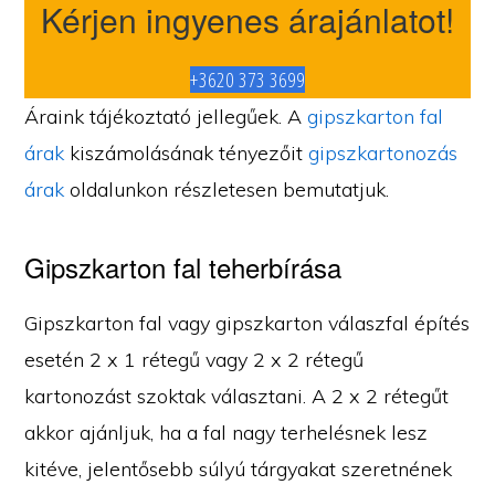
Kérjen ingyenes árajánlatot!
+3620 373 3699
Áraink tájékoztató jellegűek. A
gipszkarton fal
árak
kiszámolásának tényezőit
gipszkartonozás
árak
oldalunkon részletesen bemutatjuk.
Gipszkarton fal teherbírása
Gipszkarton fal vagy gipszkarton válaszfal építés
esetén 2 x 1 rétegű vagy 2 x 2 rétegű
kartonozást szoktak választani. A 2 x 2 rétegűt
akkor ajánljuk, ha a fal nagy terhelésnek lesz
kitéve, jelentősebb súlyú tárgyakat szeretnének