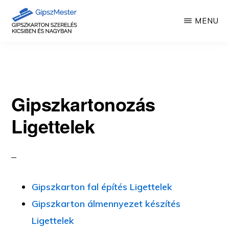
Skip
MENU
to
main
GIPSZKARTON
Gipszkartonozás
MUNKÁK
content
mesterfokon
Gipszkartonozás
Ligettelek
Gipszkarton fal építés Ligettelek
Gipszkarton álmennyezet készítés
Ligettelek