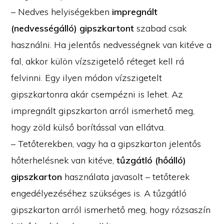
– Nedves helyiségekben
impregnált
(nedvességálló) gipszkartont
szabad csak
használni. Ha jelentős nedvességnek van kitéve a
fal, akkor külön vízszigetelő réteget kell rá
felvinni. Egy ilyen módon vízszigetelt
gipszkartonra akár csempézni is lehet. Az
impregnált gipszkarton arról ismerhető meg,
hogy zöld külső borítással van ellátva.
– Tetőterekben, vagy ha a gipszkarton jelentős
hőterhelésnek van kitéve,
tűzgátló (hőálló)
gipszkarton
használata javasolt – tetőterek
engedélyezéséhez szükséges is. A tűzgátló
gipszkarton arról ismerhető meg, hogy rózsaszín