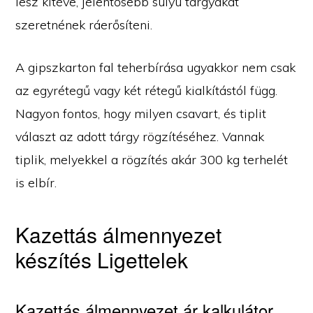
lesz kitéve, jelentősebb súlyú tárgyakat
szeretnének ráerősíteni.
A gipszkarton fal teherbírása ugyakkor nem csak
az egyrétegű vagy két rétegű kialkítástól függ.
Nagyon fontos, hogy milyen csavart, és tiplit
választ az adott tárgy rögzítéséhez. Vannak
tiplik, melyekkel a rögzítés akár 300 kg terhelét
is elbír.
Kazettás álmennyezet
készítés Ligettelek
Kazettás álmennyezet ár kalkulátor