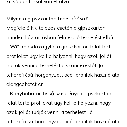
külső borítással van ellátva.
Milyen a gipszkarton teherbírása?
Megfelelő kivitelezés esetén a gipszkarton
minden háztartásban felmerülő terhelést elbír.
–
WC, mosdókagyló:
a gipszkarton falat tartó
profilokat úgy kell elhelyezni, hogy azok jól át
tudják venni a terhelést a szaniterektől. Jó
teherbírású, horganyzott acél profilok használata
elengedhetetlen.
– Konyhabútor felső szekrény:
a gipszkarton
falat tartó profilokat úgy kell elhelyezni, hogy
azok jól át tudják venni a terhelést. Jó
teherbírású, horganyzott acél profilok használata