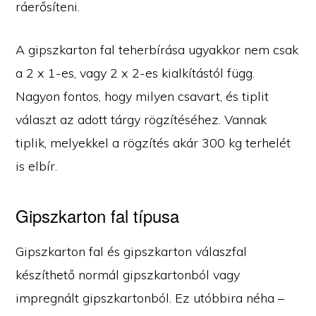
ráerősíteni.
A gipszkarton fal teherbírása ugyakkor nem csak
a 2 x 1-es, vagy 2 x 2-es kialkítástól függ.
Nagyon fontos, hogy milyen csavart, és tiplit
választ az adott tárgy rögzítéséhez. Vannak
tiplik, melyekkel a rögzítés akár 300 kg terhelét
is elbír.
Gipszkarton fal típusa
Gipszkarton fal és gipszkarton válaszfal
készíthető normál gipszkartonból vagy
impregnált gipszkartonból. Ez utóbbira néha –