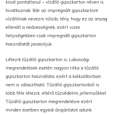
kissé pontatlanul – vízálló gipszkarton néven is
hivatkoznak. Bár az impregnált gipszkartont
vízállónak nevezni túlzás, tény, hogy ez az anyag
ellenáll a nedvességnek, ezért vizes
helyiségekben csak impregnált gipszkarton
használatát javasoljuk.
Létezik tűzálló gipszkarton is. Lakossági
megrendelések esetén nagyon ritka a tűzálló
gipszkarton használata, ezért a kalkulátorban
nem is választható. Tűzálló gipszkartonból is
több féle létezik, eltérő tűzvédelmi jellemzőkkel.
Tűzálló gipszkarton megrendelésre ezért
minden esetben egyedi árajánlatot adunk.