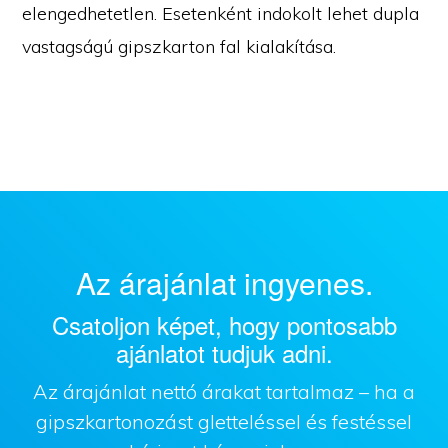
elengedhetetlen. Esetenként indokolt lehet dupla
vastagságú gipszkarton fal kialakítása.
Az árajánlat ingyenes.
Csatoljon képet, hogy pontosabb
ajánlatot tudjuk adni.
Az árajánlat nettó árakat tartalmaz – ha a
gipszkartonozást gletteléssel és festéssel