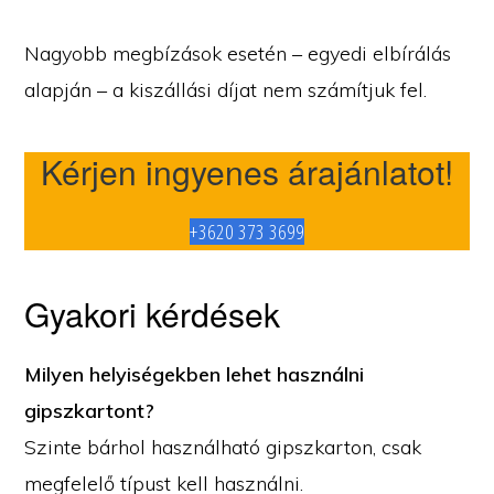
Nagyobb megbízások esetén – egyedi elbírálás
alapján – a kiszállási díjat nem számítjuk fel.
Kérjen ingyenes árajánlatot!
+3620 373 3699
Gyakori kérdések
Milyen helyiségekben lehet használni
gipszkartont?
Szinte bárhol használható gipszkarton, csak
megfelelő típust kell használni.