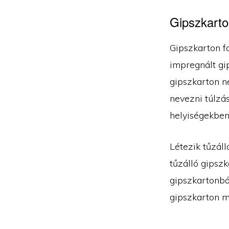
Gipszkarton
Gipszkarton f
impregnált gip
gipszkarton n
nevezni túlzás
helyiségekben
Létezik tűzál
tűzálló gipszk
gipszkartonból
gipszkarton m