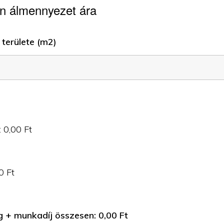
n álmennyezet ára
területe (m2)
:
0,00
Ft
0
Ft
g + munkadíj összesen:
0,00
Ft