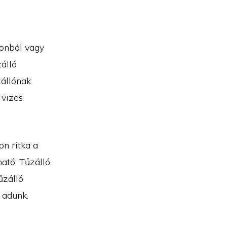
tonból vagy
zálló
zállónak
 vizes
on ritka a
ható. Tűzálló
űzálló
 adunk.