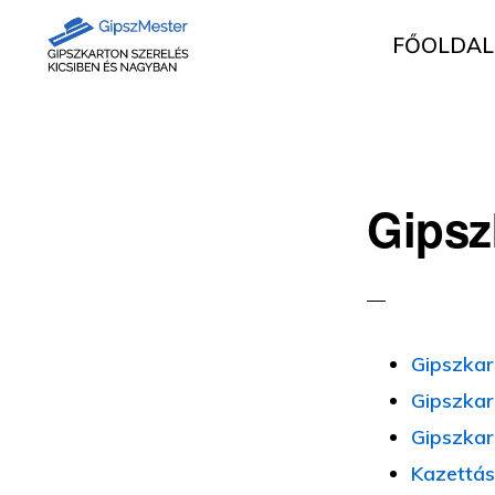
Ugrás
Skip
FŐOLDAL
az
to
elsődleges
main
GIPSZKARTON
Gipszkartonozás
MUNKÁK
navigációhoz
content
mesterfokon
Gipsz
Gipszkar
Gipszkar
Gipszkar
Kazettás