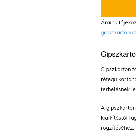
Áraink tájékoz
gipszkartonoz
Gipszkarto
Gipszkarton fa
rétegű kartono
terhelésnek le
A gipszkarton
kialkítástól f
rögzítéséhez. 