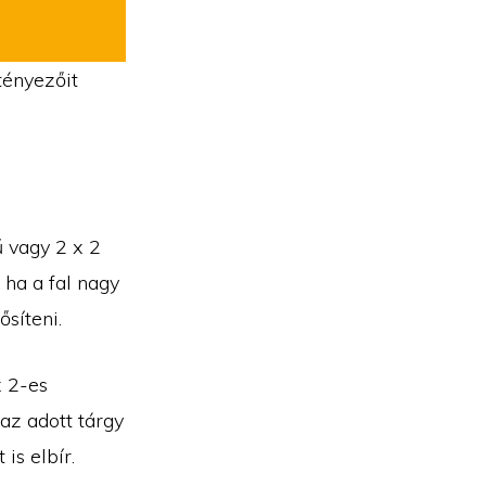
tényezőit
ű vagy 2 x 2
 ha a fal nagy
ősíteni.
x 2-es
 az adott tárgy
is elbír.