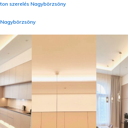
ton szerelés Nagybörzsöny
íj Nagybörzsöny