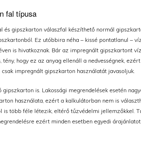
 fal típusa
al és gipszkarton válaszfal készíthető normál gipszkar
szkartonból. Ez utóbbira néha – kissé pontatlanul – ví
éven is hivatkoznak. Bár az impregnált gipszkartont ví
, tény, hogy ez az anyag ellenáll a nedvességnek, ezért
 csak impregnált gipszkarton használatát javasoljuk.
ló gipszkarton is. Lakossági megrendelések esetén nagy
arton használata, ezért a kalkulátorban nem is választ
 is több féle létezik, eltérő tűzvédelmi jellemzőkkel. T
egrendelésre ezért minden esetben egyedi árajánlatot