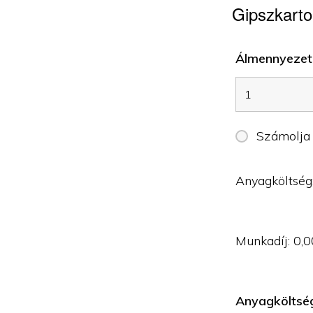
Gipszkarto
Álmennyezet 
Számolja
Anyagköltség
Munkadíj:
0,0
Anyagköltsé