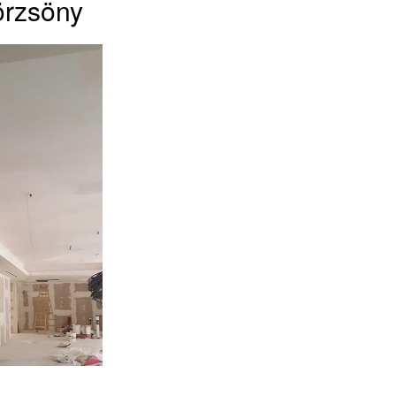
örzsöny