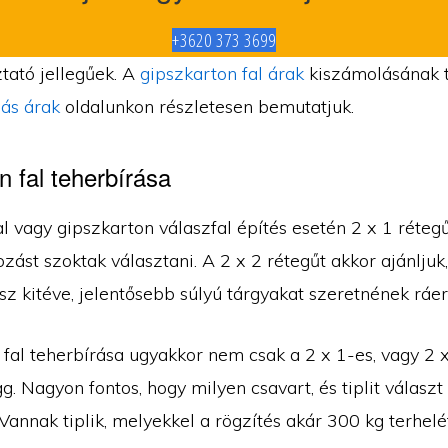
+3620 373 3699
tató jellegűek. A
gipszkarton fal árak
kiszámolásának 
ás árak
oldalunkon részletesen bemutatjuk.
n fal teherbírása
l vagy gipszkarton válaszfal építés esetén 2 x 1 réteg
zást szoktak választani. A 2 x 2 rétegűt akkor ajánljuk,
sz kitéve, jelentősebb súlyú tárgyakat szeretnének ráer
 fal teherbírása ugyakkor nem csak a 2 x 1-es, vagy 2 
ügg. Nagyon fontos, hogy milyen csavart, és tiplit választ
Vannak tiplik, melyekkel a rögzítés akár 300 kg terhelét 