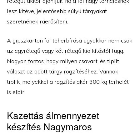
rétegűt akkor ajánljuk, ha a fal nagy terhelésnek
lesz kitéve, jelentősebb súlyú tárgyakat
szeretnének ráerősíteni.
A gipszkarton fal teherbírása ugyakkor nem csak
az egyrétegű vagy két rétegű kialkítástól függ.
Nagyon fontos, hogy milyen csavart, és tiplit
választ az adott tárgy rögzítéséhez. Vannak
tiplik, melyekkel a rögzítés akár 300 kg terhelét
is elbír.
Kazettás álmennyezet
készítés Nagymaros