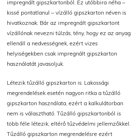
impregnált gipszkartonból. Ez utóbbira néha –
kissé pontatlanul – vízálló gipszkarton néven is
hivatkoznak. Bár az impregnált gipszkartont
vízállónak nevezni túlzás, tény, hogy ez az anyag
ellenáll a nedvességnek, ezért vizes
helyiségekben csak impregnált gipszkarton
használatát javasoljuk.
Létezik tűzálló gipszkarton is. Lakossági
megrendelések esetén nagyon ritka a tűzálló
gipszkarton használata, ezért a kalkulátorban
nem is választható. Tűzálló gipszkartonból is
több féle létezik, eltérő tűzvédelmi jellemzőkkel.
Tűzálló gipszkarton megrendelésre ezért