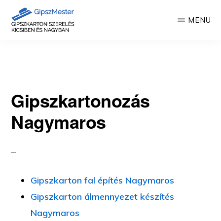
Skip
MENU
to
main
GIPSZKARTON
Gipszkartonozás
MUNKÁK
content
mesterfokon
Gipszkartonozás
Nagymaros
Gipszkarton fal építés Nagymaros
Gipszkarton álmennyezet készítés
Nagymaros