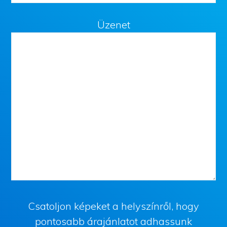
Üzenet
Csatoljon képeket a helyszínről, hogy
pontosabb árajánlatot adhassunk