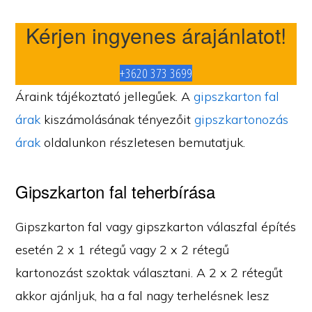
Kérjen ingyenes árajánlatot!
+3620 373 3699
Áraink tájékoztató jellegűek. A
gipszkarton fal
árak
kiszámolásának tényezőit
gipszkartonozás
árak
oldalunkon részletesen bemutatjuk.
Gipszkarton fal teherbírása
Gipszkarton fal vagy gipszkarton válaszfal építés
esetén 2 x 1 rétegű vagy 2 x 2 rétegű
kartonozást szoktak választani. A 2 x 2 rétegűt
akkor ajánljuk, ha a fal nagy terhelésnek lesz