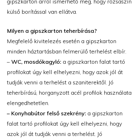
gipszkarton arról ismerhető meg, hogy rózsaszín
külső borítással van ellátva.
Milyen a gipszkarton teherbírása?
Megfelelő kivitelezés esetén a gipszkarton
minden háztartásban felmerülő terhelést elbír.
–
WC, mosdókagyló:
a gipszkarton falat tartó
profilokat úgy kell elhelyezni, hogy azok jól át
tudják venni a terhelést a szaniterektől. Jó
teherbírású, horganyzott acél profilok használata
elengedhetetlen.
– Konyhabútor felső szekrény:
a gipszkarton
falat tartó profilokat úgy kell elhelyezni, hogy
azok jól át tudják venni a terhelést. Jó