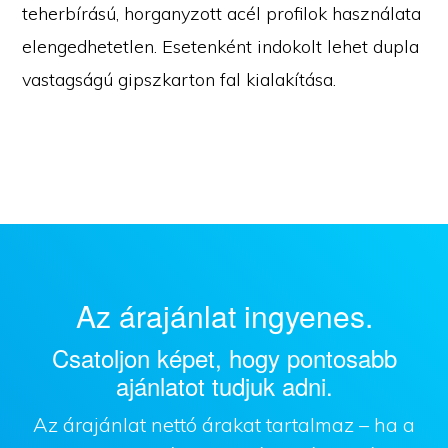
teherbírású, horganyzott acél profilok használata
elengedhetetlen. Esetenként indokolt lehet dupla
vastagságú gipszkarton fal kialakítása.
Az árajánlat ingyenes.
Csatoljon képet, hogy pontosabb
ajánlatot tudjuk adni.
Az árajánlat nettó árakat tartalmaz – ha a