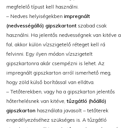
megfelelő típust kell használni.
– Nedves helyiségekben
impregnált
(nedvességálló) gipszkartont
szabad csak
használni. Ha jelentős nedvességnek van kitéve a
fal, akkor külön vízszigetelő réteget kell rá
felvinni. Egy ilyen módon vízszigetelt
gipszkartonra akár csempézni is lehet. Az
impregnált gipszkarton arról ismerhető meg,
hogy zöld külső borítással van ellátva.
– Tetőterekben, vagy ha a gipszkarton jelentős
hőterhelésnek van kitéve,
tűzgátló (hőálló)
gipszkarton
használata javasolt – tetőterek
engedélyezéséhez szükséges is. A tűzgátló