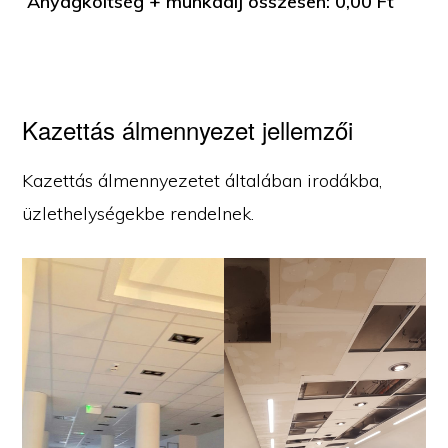
Anyagköltség + munkadíj összesen:
0,00
Ft
Kazettás álmennyezet jellemzői
Kazettás álmennyezetet általában irodákba,
üzlethelységekbe rendelnek.