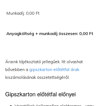
Munkadíj:
0,00
Ft
Anyagköltség + munkadíj összesen:
0,00
Ft
Áraink tájékoztató jellegűek. Itt olvashat
bővebben a
gipszkarton előtétfal árak
kiszámolásának összetettségéről.
Gipszkarton előtétfal előnyei
Vezetékek (jellemzően elektromos-, vagy