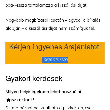
oda-vissza tartalamzza a kiszállási díjat.
Nagyobb megbízások esetén – egyedi elbírálás
alapján – a kiszállási díjat nem számítjuk fel.
Kérjen ingyenes árajánlatot!
+3620 373 3699
Gyakori kérdések
Milyen helyiségekben lehet használni
gipszkartont?
Szinte bárhol használható gipszkarton, csak