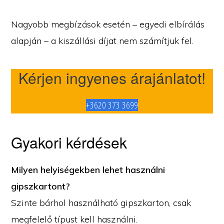
Nagyobb megbízások esetén – egyedi elbírálás
alapján – a kiszállási díjat nem számítjuk fel.
Kérjen ingyenes árajánlatot!
+3620 373 3699
Gyakori kérdések
Milyen helyiségekben lehet használni
gipszkartont?
Szinte bárhol használható gipszkarton, csak
megfelelő típust kell használni.