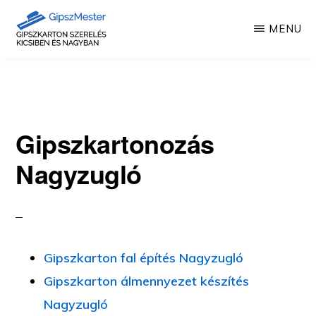
Skip
MENU
to
main
GIPSZKARTON
Gipszkartonozás
MUNKÁK
content
mesterfokon
Gipszkartonozás
Nagyzugló
Gipszkarton fal építés Nagyzugló
Gipszkarton álmennyezet készítés
Nagyzugló