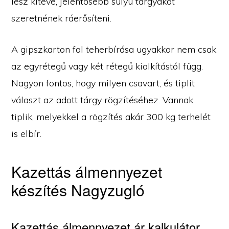
lesz kitéve, jelentősebb súlyú tárgyakat
szeretnének ráerősíteni.
A gipszkarton fal teherbírása ugyakkor nem csak
az egyrétegű vagy két rétegű kialkítástól függ.
Nagyon fontos, hogy milyen csavart, és tiplit
választ az adott tárgy rögzítéséhez. Vannak
tiplik, melyekkel a rögzítés akár 300 kg terhelét
is elbír.
Kazettás álmennyezet
készítés Nagyzugló
Kazettás álmennyezet ár kalkulátor