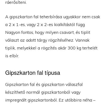
ráerősíteni.
A gipszkarton fal teherbírása ugyakkor nem csak
a 2 x 1-es, vagy 2 x 2-es kialkítástól függ.
Nagyon fontos, hogy milyen csavart, és tiplit
választ az adott tárgy rögzítéséhez. Vannak
tiplik, melyekkel a rögzítés akár 300 kg terhelét
is elbír.
Gipszkarton fal típusa
Gipszkarton fal és gipszkarton válaszfal
készíthető normál gipszkartonból vagy
impregnált gipszkartonból. Ez utóbbira néha –