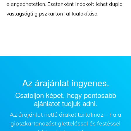
elengedhetetlen. Esetenként indokolt lehet dupla
vastagságú gipszkarton fal kialakítása.
Az árajánlat ingyenes.
Csatoljon képet, hogy pontosabb
ajánlatot tudjuk adni.
Az árajánlat nettó árakat tartalmaz – ha a
gipszkartonozást gletteléssel és festéssel