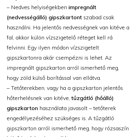
– Nedves helyiségekben
impregnált
(nedvességálló) gipszkartont
szabad csak
használni. Ha jelentős nedvességnek van kitéve a
fal, akkor külön vízszigetelő réteget kell rá
felvinni. Egy ilyen módon vízszigetelt
gipszkartonra akár csempézni is lehet. Az
impregnált gipszkarton arról ismerhető meg,
hogy zöld külső borítással van ellátva.
– Tetőterekben, vagy ha a gipszkarton jelentős
hőterhelésnek van kitéve,
tűzgátló (hőálló)
gipszkarton
használata javasolt – tetőterek
engedélyezéséhez szükséges is. A tűzgátló
gipszkarton arról ismerhető meg, hogy rózsaszín