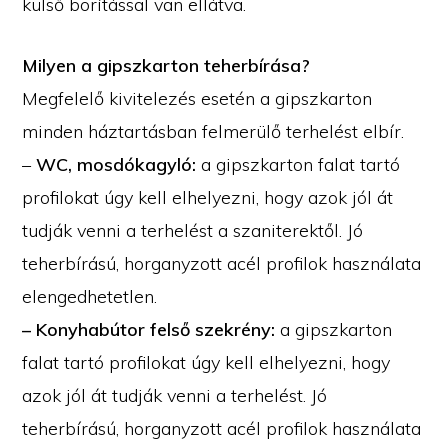
külső borítással van ellátva.
Milyen a gipszkarton teherbírása?
Megfelelő kivitelezés esetén a gipszkarton
minden háztartásban felmerülő terhelést elbír.
–
WC, mosdókagyló:
a gipszkarton falat tartó
profilokat úgy kell elhelyezni, hogy azok jól át
tudják venni a terhelést a szaniterektől. Jó
teherbírású, horganyzott acél profilok használata
elengedhetetlen.
– Konyhabútor felső szekrény:
a gipszkarton
falat tartó profilokat úgy kell elhelyezni, hogy
azok jól át tudják venni a terhelést. Jó
teherbírású, horganyzott acél profilok használata