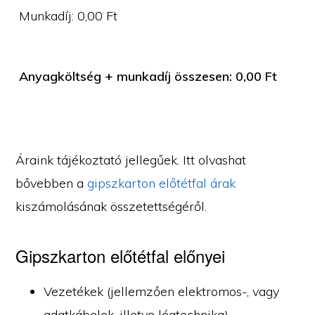
Munkadíj:
0,00
Ft
Anyagköltség + munkadíj összesen:
0,00
Ft
Áraink tájékoztató jellegűek. Itt olvashat
bővebben a
gipszkarton előtétfal árak
kiszámolásának összetettségéről.
Gipszkarton előtétfal előnyei
Vezetékek (jellemzően elektromos-, vagy
adatkábelek, illetve légtechnika)