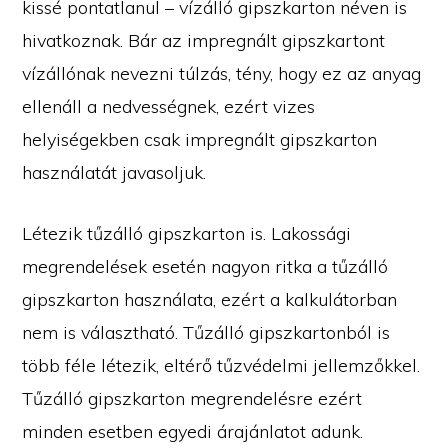
kissé pontatlanul – vízálló gipszkarton néven is
hivatkoznak. Bár az impregnált gipszkartont
vízállónak nevezni túlzás, tény, hogy ez az anyag
ellenáll a nedvességnek, ezért vizes
helyiségekben csak impregnált gipszkarton
használatát javasoljuk.
Létezik tűzálló gipszkarton is. Lakossági
megrendelések esetén nagyon ritka a tűzálló
gipszkarton használata, ezért a kalkulátorban
nem is választható. Tűzálló gipszkartonból is
több féle létezik, eltérő tűzvédelmi jellemzőkkel.
Tűzálló gipszkarton megrendelésre ezért
minden esetben egyedi árajánlatot adunk.