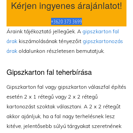
Kérjen ingyenes árajánlatot!
+3620 373 3699
Áraink tájékoztató jellegűek. A
gipszkarton fal
árak
kiszámolásának tényezőit
gipszkartonozás
árak
oldalunkon részletesen bemutatjuk.
Gipszkarton fal teherbírása
Gipszkarton fal vagy gipszkarton válaszfal építés
esetén 2 x 1 rétegű vagy 2 x 2 rétegű
kartonozást szoktak választani. A 2 x 2 rétegűt
akkor ajánljuk, ha a fal nagy terhelésnek lesz
kitéve, jelentősebb súlyú tárgyakat szeretnének