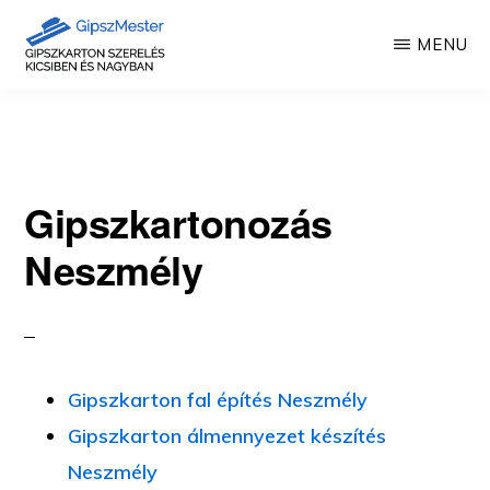
Skip
MENU
to
main
GIPSZKARTON
Gipszkartonozás
MUNKÁK
content
mesterfokon
Gipszkartonozás
Neszmély
Gipszkarton fal építés Neszmély
Gipszkarton álmennyezet készítés
Neszmély