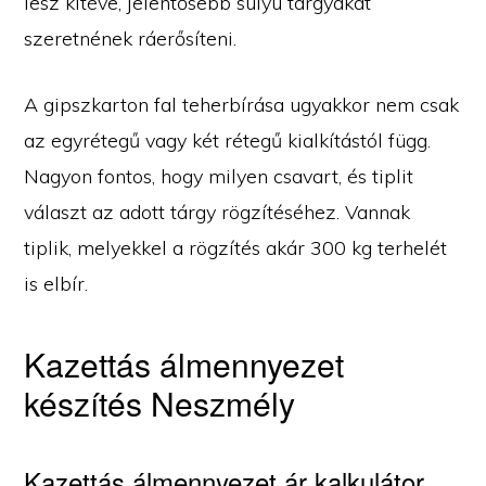
lesz kitéve, jelentősebb súlyú tárgyakat
szeretnének ráerősíteni.
A gipszkarton fal teherbírása ugyakkor nem csak
az egyrétegű vagy két rétegű kialkítástól függ.
Nagyon fontos, hogy milyen csavart, és tiplit
választ az adott tárgy rögzítéséhez. Vannak
tiplik, melyekkel a rögzítés akár 300 kg terhelét
is elbír.
Kazettás álmennyezet
készítés Neszmély
Kazettás álmennyezet ár kalkulátor