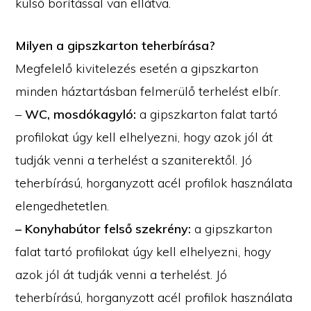
külső borítással van ellátva.
Milyen a gipszkarton teherbírása?
Megfelelő kivitelezés esetén a gipszkarton
minden háztartásban felmerülő terhelést elbír.
–
WC, mosdókagyló:
a gipszkarton falat tartó
profilokat úgy kell elhelyezni, hogy azok jól át
tudják venni a terhelést a szaniterektől. Jó
teherbírású, horganyzott acél profilok használata
elengedhetetlen.
– Konyhabútor felső szekrény:
a gipszkarton
falat tartó profilokat úgy kell elhelyezni, hogy
azok jól át tudják venni a terhelést. Jó
teherbírású, horganyzott acél profilok használata