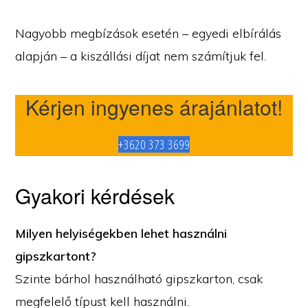
Nagyobb megbízások esetén – egyedi elbírálás
alapján – a kiszállási díjat nem számítjuk fel.
Kérjen ingyenes árajánlatot!
+3620 373 3699
Gyakori kérdések
Milyen helyiségekben lehet használni
gipszkartont?
Szinte bárhol használható gipszkarton, csak
megfelelő típust kell használni.