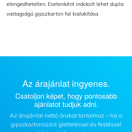
elengedhetetlen. Esetenként indokolt lehet dupla
vastagságú gipszkarton fal kialakítása.
Az árajánlat ingyenes.
Csatoljon képet, hogy pontosabb
ajánlatot tudjuk adni.
Az árajánlat nettó árakat tartalmaz – ha a
gipszkartonozást gletteléssel és festéssel