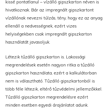
kissé pontatlanul – vízálló gipszkarton néven is
hivatkoznak. Bár az impregnált gipszkartont
vízállónak nevezni túlzás, tény, hogy ez az anyag
ellenáll a nedvességnek, ezért vizes
helyiségekben csak impregnált gipszkarton
használatát javasoljuk.
Létezik tűzálló gipszkarton is. Lakossági
megrendelések esetén nagyon ritka a tűzálló
gipszkarton használata, ezért a kalkulátorban
nem is választható. Tűzálló gipszkartonból is
több féle létezik, eltérő tűzvédelmi jellemzőkkel.
Tűzálló gipszkarton megrendelésre ezért
minden esetben egyedi árajánlatot adunk.