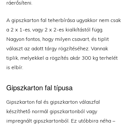
ráerősíteni.
A gipszkarton fal teherbírása ugyakkor nem csak
a 2 x 1-es, vagy 2 x 2-es kialkítástól függ.
Nagyon fontos, hogy milyen csavart, és tiplit
választ az adott tárgy rögzítéséhez. Vannak
tiplik, melyekkel a rögzítés akár 300 kg terhelét
is elbír.
Gipszkarton fal típusa
Gipszkarton fal és gipszkarton válaszfal
készíthető normál gipszkartonból vagy
impregnált gipszkartonból. Ez utóbbira néha –