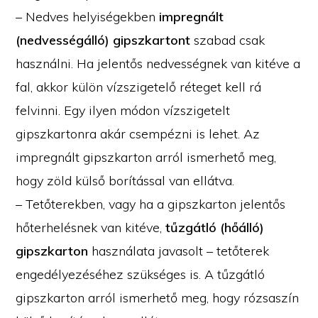
– Nedves helyiségekben
impregnált
(nedvességálló) gipszkartont
szabad csak
használni. Ha jelentős nedvességnek van kitéve a
fal, akkor külön vízszigetelő réteget kell rá
felvinni. Egy ilyen módon vízszigetelt
gipszkartonra akár csempézni is lehet. Az
impregnált gipszkarton arról ismerhető meg,
hogy zöld külső borítással van ellátva.
– Tetőterekben, vagy ha a gipszkarton jelentős
hőterhelésnek van kitéve,
tűzgátló (hőálló)
gipszkarton
használata javasolt – tetőterek
engedélyezéséhez szükséges is. A tűzgátló
gipszkarton arról ismerhető meg, hogy rózsaszín