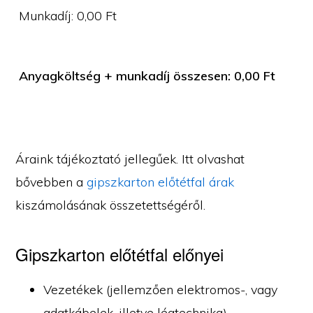
Munkadíj:
0,00
Ft
Anyagköltség + munkadíj összesen:
0,00
Ft
Áraink tájékoztató jellegűek. Itt olvashat
bővebben a
gipszkarton előtétfal árak
kiszámolásának összetettségéről.
Gipszkarton előtétfal előnyei
Vezetékek (jellemzően elektromos-, vagy
adatkábelek, illetve légtechnika)