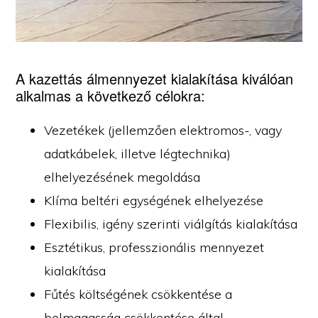
A kazettás álmennyezet kialakítása kiválóan
alkalmas a következő célokra:
Vezetékek (jellemzően elektromos-, vagy
adatkábelek, illetve légtechnika)
elhelyezésének megoldása
Klíma beltéri egységének elhelyezése
Flexibilis, igény szerinti viálgítás kialakítása
Esztétikus, professzionális mennyezet
kialakítása
Fűtés költségének csökkentése a
belmagasság csökkentése által