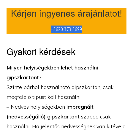
Kérjen ingyenes árajánlatot!
+3620 373 3699
Gyakori kérdések
Milyen helyiségekben lehet használni
gipszkartont?
Szinte bárhol használható gipszkarton, csak
megfelelő típust kell használni.
– Nedves helyiségekben
impregnált
(nedvességálló) gipszkartont
szabad csak
használni. Ha jelentős nedvességnek van kitéve a