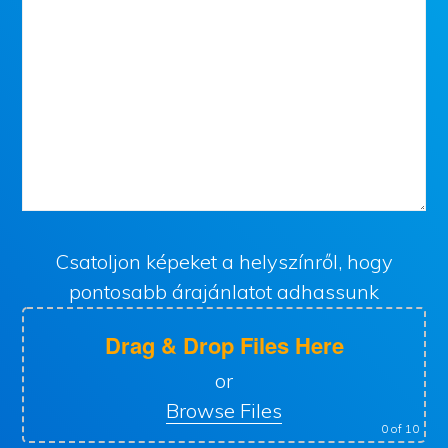
Csatoljon képeket a helyszínről, hogy
pontosabb árajánlatot adhassunk
Drag & Drop Files Here
or
Browse Files
0
of 10