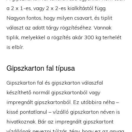
a 2 x 1-es, vagy 2 x 2-es kialkítástól függ.
Nagyon fontos, hogy milyen csavart, és tiplit
választ az adott tárgy rögzítéséhez. Vannak
tiplik, melyekkel a rögzítés akár 300 kg terhelét
is elbír.
Gipszkarton fal típusa
Gipszkarton fal és gipszkarton válaszfal
készíthető normál gipszkartonból vagy
impregnált gipszkartonból. Ez utóbbira néha –
kissé pontatlanul – vízálló gipszkarton néven is
hivatkoznak. Bár az impregnált gipszkartont
vízállónak nevezni túlzás, tény, hogy ez az anyag