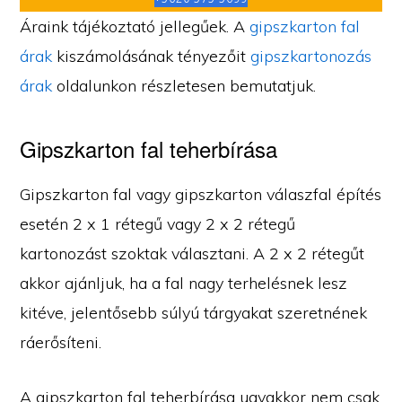
Áraink tájékoztató jellegűek. A
gipszkarton fal
árak
kiszámolásának tényezőit
gipszkartonozás
árak
oldalunkon részletesen bemutatjuk.
Gipszkarton fal teherbírása
Gipszkarton fal vagy gipszkarton válaszfal építés
esetén 2 x 1 rétegű vagy 2 x 2 rétegű
kartonozást szoktak választani. A 2 x 2 rétegűt
akkor ajánljuk, ha a fal nagy terhelésnek lesz
kitéve, jelentősebb súlyú tárgyakat szeretnének
ráerősíteni.
A gipszkarton fal teherbírása ugyakkor nem csak