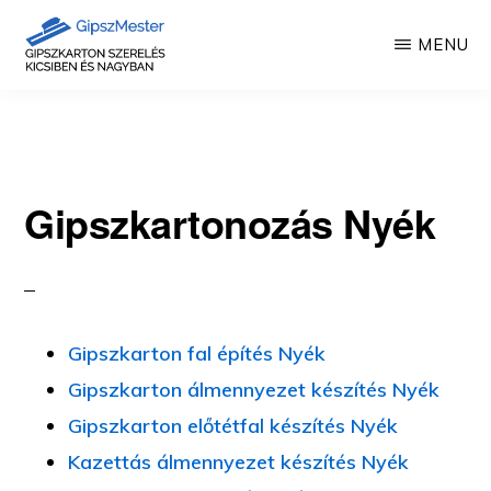
Skip
MENU
to
main
GIPSZKARTON
Gipszkartonozás
MUNKÁK
content
mesterfokon
Gipszkartonozás Nyék
Gipszkarton fal építés Nyék
Gipszkarton álmennyezet készítés Nyék
Gipszkarton előtétfal készítés Nyék
Kazettás álmennyezet készítés Nyék