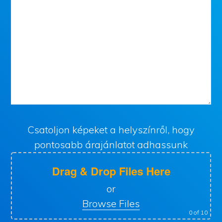
Csatoljon képeket a helyszínről, hogy
pontosabb árajánlatot adhassunk
Drag & Drop Files Here
or
Browse Files
0
of 10