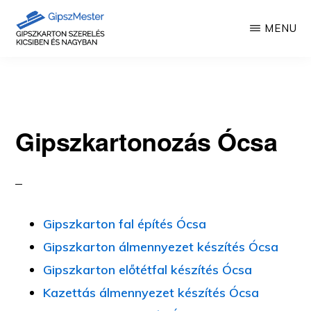
Skip
MENU
to
main
GIPSZKARTON
Gipszkartonozás
MUNKÁK
content
mesterfokon
Gipszkartonozás Ócsa
Gipszkarton fal építés Ócsa
Gipszkarton álmennyezet készítés Ócsa
Gipszkarton előtétfal készítés Ócsa
Kazettás álmennyezet készítés Ócsa