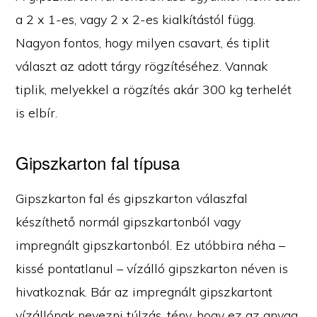
a 2 x 1-es, vagy 2 x 2-es kialkítástól függ.
Nagyon fontos, hogy milyen csavart, és tiplit
választ az adott tárgy rögzítéséhez. Vannak
tiplik, melyekkel a rögzítés akár 300 kg terhelét
is elbír.
Gipszkarton fal típusa
Gipszkarton fal és gipszkarton válaszfal
készíthető normál gipszkartonból vagy
impregnált gipszkartonból. Ez utóbbira néha –
kissé pontatlanul – vízálló gipszkarton néven is
hivatkoznak. Bár az impregnált gipszkartont
vízállónak nevezni túlzás, tény, hogy ez az anyag