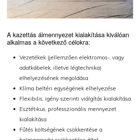
A kazettás álmennyezet kialakítása kiválóan
alkalmas a következő célokra:
Vezetékek (jellemzően elektromos-, vagy
adatkábelek, illetve légtechnika)
elhelyezésének megoldása
Klíma beltéri egységének elhelyezése
Flexibilis, igény szerinti viálgítás kialakítása
Esztétikus, professzionális mennyezet
kialakítása
Fűtés költségének csökkentése a
belmagasság csökkentése által