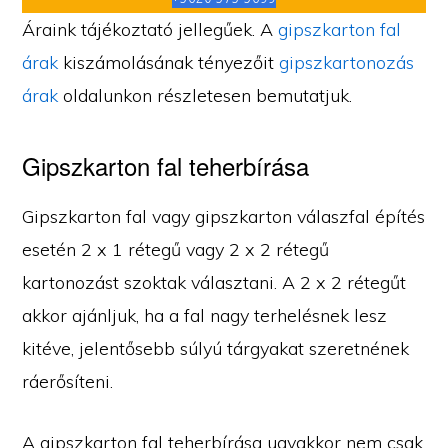
Áraink tájékoztató jellegűek. A
gipszkarton fal
árak
kiszámolásának tényezőit
gipszkartonozás
árak
oldalunkon részletesen bemutatjuk.
Gipszkarton fal teherbírása
Gipszkarton fal vagy gipszkarton válaszfal építés
esetén 2 x 1 rétegű vagy 2 x 2 rétegű
kartonozást szoktak választani. A 2 x 2 rétegűt
akkor ajánljuk, ha a fal nagy terhelésnek lesz
kitéve, jelentősebb súlyú tárgyakat szeretnének
ráerősíteni.
A gipszkarton fal teherbírása ugyakkor nem csak