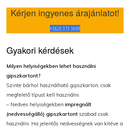
Kérjen ingyenes árajánlatot!
+3620 373 3699
Gyakori kérdések
Milyen helyiségekben lehet használni
gipszkartont?
Szinte bárhol használható gipszkarton, csak
megfelelő típust kell használni.
– Nedves helyiségekben
impregnált
(nedvességálló) gipszkartont
szabad csak
használni. Ha jelentős nedvességnek van kitéve a