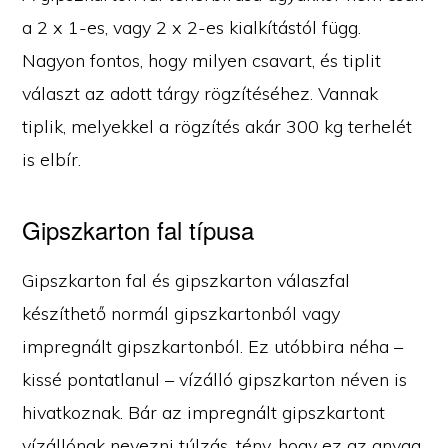
a 2 x 1-es, vagy 2 x 2-es kialkítástól függ.
Nagyon fontos, hogy milyen csavart, és tiplit
választ az adott tárgy rögzítéséhez. Vannak
tiplik, melyekkel a rögzítés akár 300 kg terhelét
is elbír.
Gipszkarton fal típusa
Gipszkarton fal és gipszkarton válaszfal
készíthető normál gipszkartonból vagy
impregnált gipszkartonból. Ez utóbbira néha –
kissé pontatlanul – vízálló gipszkarton néven is
hivatkoznak. Bár az impregnált gipszkartont
vízállónak nevezni túlzás, tény, hogy ez az anyag