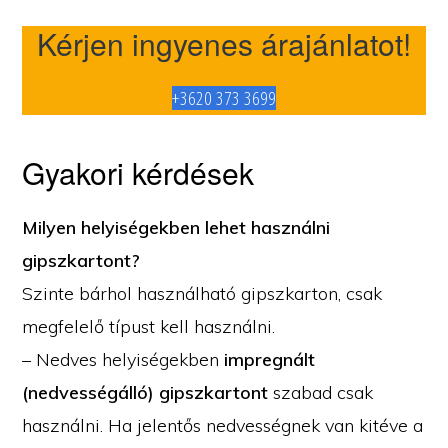
Kérjen ingyenes árajánlatot!
+3620 373 3699
Gyakori kérdések
Milyen helyiségekben lehet használni
gipszkartont?
Szinte bárhol használható gipszkarton, csak
megfelelő típust kell használni.
– Nedves helyiségekben
impregnált
(nedvességálló) gipszkartont
szabad csak
használni. Ha jelentős nedvességnek van kitéve a