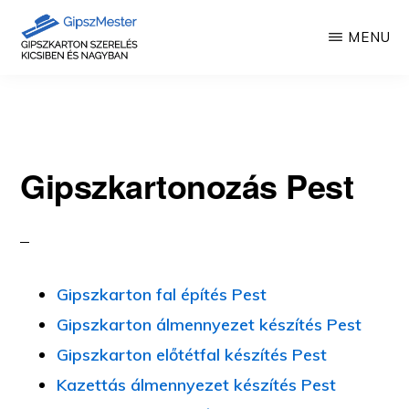
Skip
MENU
to
main
GIPSZKARTON
Gipszkartonozás
MUNKÁK
content
mesterfokon
Gipszkartonozás Pest
Gipszkarton fal építés Pest
Gipszkarton álmennyezet készítés Pest
Gipszkarton előtétfal készítés Pest
Kazettás álmennyezet készítés Pest