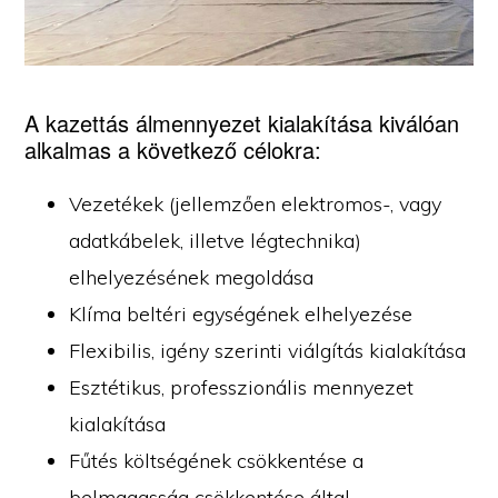
A kazettás álmennyezet kialakítása kiválóan
alkalmas a következő célokra:
Vezetékek (jellemzően elektromos-, vagy
adatkábelek, illetve légtechnika)
elhelyezésének megoldása
Klíma beltéri egységének elhelyezése
Flexibilis, igény szerinti viálgítás kialakítása
Esztétikus, professzionális mennyezet
kialakítása
Fűtés költségének csökkentése a
belmagasság csökkentése által