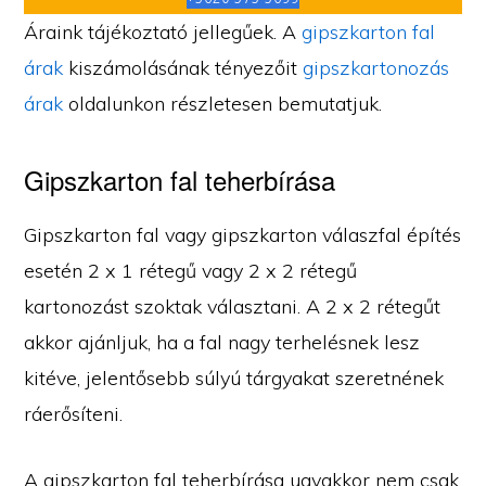
Áraink tájékoztató jellegűek. A
gipszkarton fal
árak
kiszámolásának tényezőit
gipszkartonozás
árak
oldalunkon részletesen bemutatjuk.
Gipszkarton fal teherbírása
Gipszkarton fal vagy gipszkarton válaszfal építés
esetén 2 x 1 rétegű vagy 2 x 2 rétegű
kartonozást szoktak választani. A 2 x 2 rétegűt
akkor ajánljuk, ha a fal nagy terhelésnek lesz
kitéve, jelentősebb súlyú tárgyakat szeretnének
ráerősíteni.
A gipszkarton fal teherbírása ugyakkor nem csak