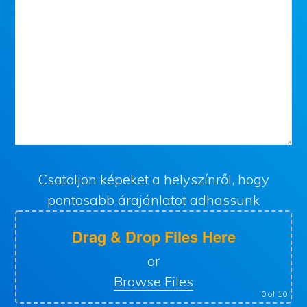
Csatoljon képeket a helyszínről, hogy
pontosabb árajánlatot adhassunk
Drag & Drop Files Here
or
Browse Files
0
of 10