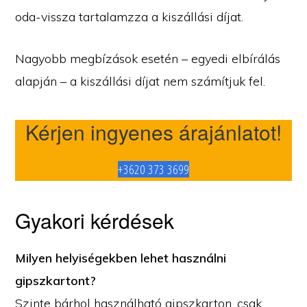
oda-vissza tartalamzza a kiszállási díjat.
Nagyobb megbízások esetén – egyedi elbírálás
alapján – a kiszállási díjat nem számítjuk fel.
Kérjen ingyenes árajánlatot!
+3620 373 3699
Gyakori kérdések
Milyen helyiségekben lehet használni
gipszkartont?
Szinte bárhol használható gipszkarton, csak