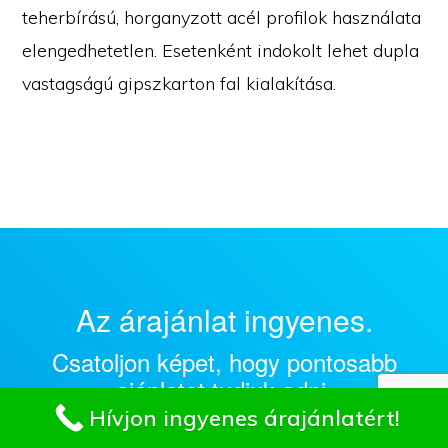
teherbírású, horganyzott acél profilok használata
elengedhetetlen. Esetenként indokolt lehet dupla
vastagságú gipszkarton fal kialakítása.
Az árajánlat ingyenes.
Csatoljon képet, hogy pontosabb
ajánlatot tudjuk adni.
Hívjon ingyenes árajánlatért!
Az árajánlat nettó árakat tartalmaz – ha a