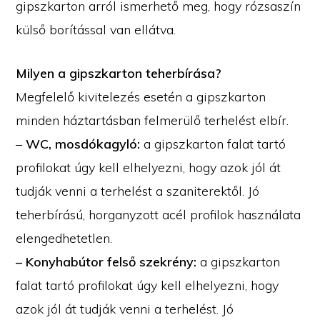
gipszkarton arról ismerhető meg, hogy rózsaszín
külső borítással van ellátva.
Milyen a gipszkarton teherbírása?
Megfelelő kivitelezés esetén a gipszkarton
minden háztartásban felmerülő terhelést elbír.
–
WC, mosdókagyló:
a gipszkarton falat tartó
profilokat úgy kell elhelyezni, hogy azok jól át
tudják venni a terhelést a szaniterektől. Jó
teherbírású, horganyzott acél profilok használata
elengedhetetlen.
– Konyhabútor felső szekrény:
a gipszkarton
falat tartó profilokat úgy kell elhelyezni, hogy
azok jól át tudják venni a terhelést. Jó