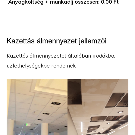
Anyagköltség + munkadíj összesen:
0,00
Ft
Kazettás álmennyezet jellemzői
Kazettás álmennyezetet általában irodákba,
üzlethelységekbe rendelnek.