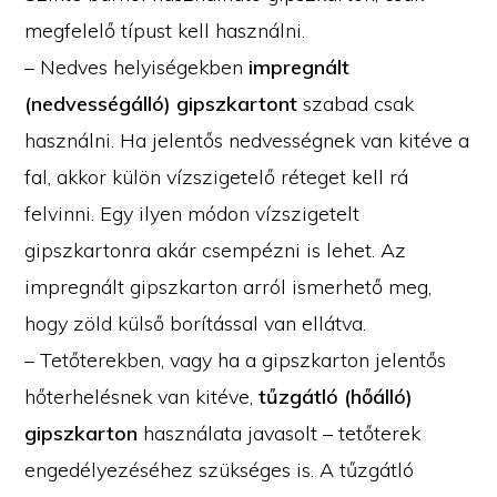
megfelelő típust kell használni.
– Nedves helyiségekben
impregnált
(nedvességálló) gipszkartont
szabad csak
használni. Ha jelentős nedvességnek van kitéve a
fal, akkor külön vízszigetelő réteget kell rá
felvinni. Egy ilyen módon vízszigetelt
gipszkartonra akár csempézni is lehet. Az
impregnált gipszkarton arról ismerhető meg,
hogy zöld külső borítással van ellátva.
– Tetőterekben, vagy ha a gipszkarton jelentős
hőterhelésnek van kitéve,
tűzgátló (hőálló)
gipszkarton
használata javasolt – tetőterek
engedélyezéséhez szükséges is. A tűzgátló