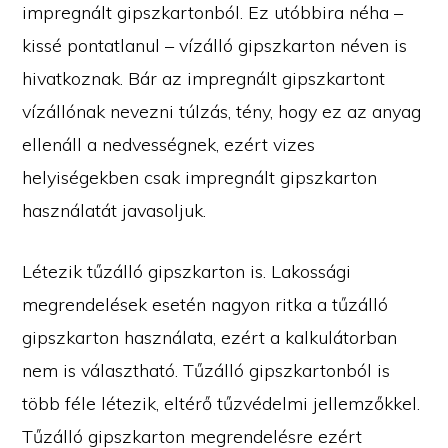
impregnált gipszkartonból. Ez utóbbira néha –
kissé pontatlanul – vízálló gipszkarton néven is
hivatkoznak. Bár az impregnált gipszkartont
vízállónak nevezni túlzás, tény, hogy ez az anyag
ellenáll a nedvességnek, ezért vizes
helyiségekben csak impregnált gipszkarton
használatát javasoljuk.
Létezik tűzálló gipszkarton is. Lakossági
megrendelések esetén nagyon ritka a tűzálló
gipszkarton használata, ezért a kalkulátorban
nem is választható. Tűzálló gipszkartonból is
több féle létezik, eltérő tűzvédelmi jellemzőkkel.
Tűzálló gipszkarton megrendelésre ezért