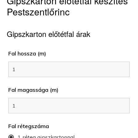
Gipszkarton előtétfal készítés
Pestszentlőrinc
Gipszkarton előtétfal árak
Fal hossza (m)
Fal magassága (m)
Fal rétegszáma
1 réteg gipszkartonnal