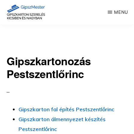
Skip
MENU
to
main
GIPSZKARTON
Gipszkartonozás
MUNKÁK
content
mesterfokon
Gipszkartonozás
Pestszentlőrinc
Gipszkarton fal építés Pestszentlőrinc
Gipszkarton álmennyezet készítés
Pestszentlőrinc