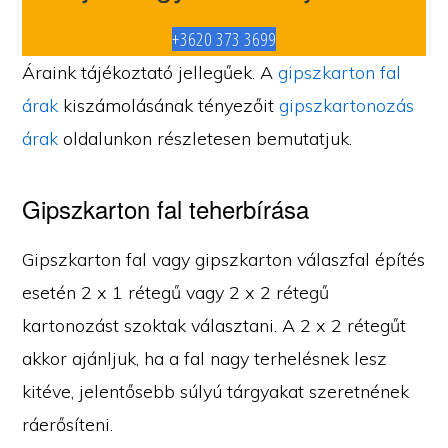
+3620 373 3699
Áraink tájékoztató jellegűek. A
gipszkarton fal
árak
kiszámolásának tényezőit
gipszkartonozás
árak
oldalunkon részletesen bemutatjuk.
Gipszkarton fal teherbírása
Gipszkarton fal vagy gipszkarton válaszfal építés
esetén 2 x 1 rétegű vagy 2 x 2 rétegű
kartonozást szoktak választani. A 2 x 2 rétegűt
akkor ajánljuk, ha a fal nagy terhelésnek lesz
kitéve, jelentősebb súlyú tárgyakat szeretnének
ráerősíteni.