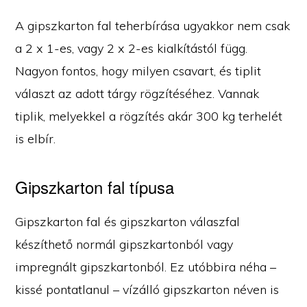
A gipszkarton fal teherbírása ugyakkor nem csak
a 2 x 1-es, vagy 2 x 2-es kialkítástól függ.
Nagyon fontos, hogy milyen csavart, és tiplit
választ az adott tárgy rögzítéséhez. Vannak
tiplik, melyekkel a rögzítés akár 300 kg terhelét
is elbír.
Gipszkarton fal típusa
Gipszkarton fal és gipszkarton válaszfal
készíthető normál gipszkartonból vagy
impregnált gipszkartonból. Ez utóbbira néha –
kissé pontatlanul – vízálló gipszkarton néven is