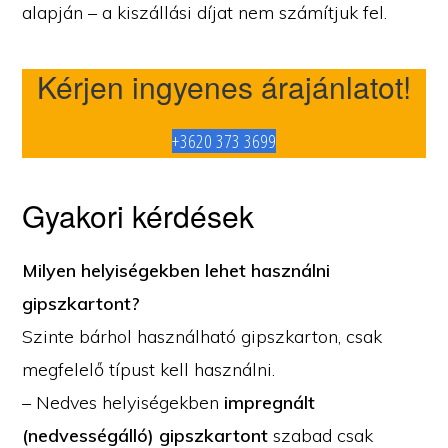
alapján – a kiszállási díjat nem számítjuk fel.
Kérjen ingyenes árajánlatot!
+3620 373 3699
Gyakori kérdések
Milyen helyiségekben lehet használni
gipszkartont?
Szinte bárhol használható gipszkarton, csak
megfelelő típust kell használni.
– Nedves helyiségekben
impregnált
(nedvességálló) gipszkartont
szabad csak