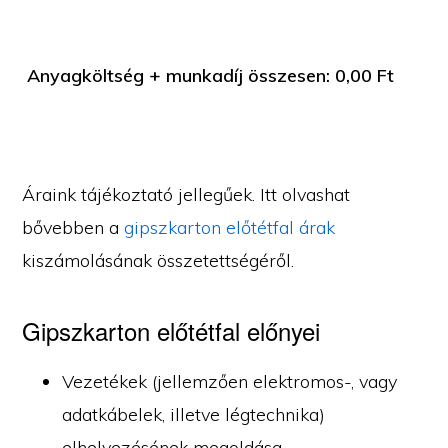
Anyagköltség + munkadíj összesen:
0,00
Ft
Áraink tájékoztató jellegűek. Itt olvashat
bővebben a
gipszkarton előtétfal árak
kiszámolásának összetettségéről.
Gipszkarton előtétfal előnyei
Vezetékek (jellemzően elektromos-, vagy
adatkábelek, illetve légtechnika)
elhelyezésének megoldása