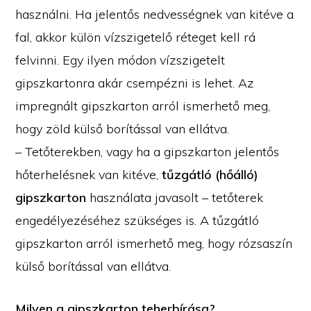
használni. Ha jelentős nedvességnek van kitéve a
fal, akkor külön vízszigetelő réteget kell rá
felvinni. Egy ilyen módon vízszigetelt
gipszkartonra akár csempézni is lehet. Az
impregnált gipszkarton arról ismerhető meg,
hogy zöld külső borítással van ellátva.
– Tetőterekben, vagy ha a gipszkarton jelentős
hőterhelésnek van kitéve,
tűzgátló (hőálló)
gipszkarton
használata javasolt – tetőterek
engedélyezéséhez szükséges is. A tűzgátló
gipszkarton arról ismerhető meg, hogy rózsaszín
külső borítással van ellátva.
Milyen a gipszkarton teherbírása?