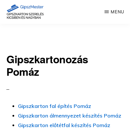
Skip
MENU
to
main
GIPSZKARTON
Gipszkartonozás
MUNKÁK
content
mesterfokon
Gipszkartonozás
Pomáz
Gipszkarton fal építés Pomáz
Gipszkarton álmennyezet készítés Pomáz
Gipszkarton előtétfal készítés Pomáz