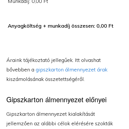
Munkadíj:
0,00
Ft
Anyagköltség + munkadíj összesen:
0,00
Ft
Áraink tájékoztató jellegűek. Itt olvashat
bővebben a
gipszkarton álmennyezet árak
kiszámolásának összetettségéről.
Gipszkarton álmennyezet előnyei
Gipszkarton álmennyezet kialakítását
jellemzően az alábbi célok elérésére szokták