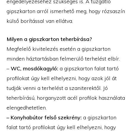
engedélyezéséhez szükséges is. A tűzgátló
gipszkarton arról ismerhető meg, hogy rózsaszín
külső borítással van ellátva.
Milyen a gipszkarton teherbírása?
Megfelelő kivitelezés esetén a gipszkarton
minden háztartásban felmerülő terhelést elbír.
–
WC, mosdókagyló:
a gipszkarton falat tartó
profilokat úgy kell elhelyezni, hogy azok jól át
tudják venni a terhelést a szaniterektől. Jó
teherbírású, horganyzott acél profilok használata
elengedhetetlen.
– Konyhabútor felső szekrény:
a gipszkarton
falat tartó profilokat úgy kell elhelyezni, hogy