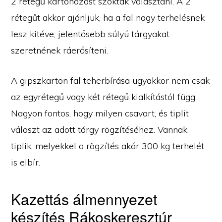
2 rétegű kartonozást szoktak választani. A 2
rétegűt akkor ajánljuk, ha a fal nagy terhelésnek
lesz kitéve, jelentősebb súlyú tárgyakat
szeretnének ráerősíteni.
A gipszkarton fal teherbírása ugyakkor nem csak
az egyrétegű vagy két rétegű kialkítástól függ.
Nagyon fontos, hogy milyen csavart, és tiplit
választ az adott tárgy rögzítéséhez. Vannak
tiplik, melyekkel a rögzítés akár 300 kg terhelét
is elbír.
Kazettás álmennyezet
készítés Rákoskeresztúr