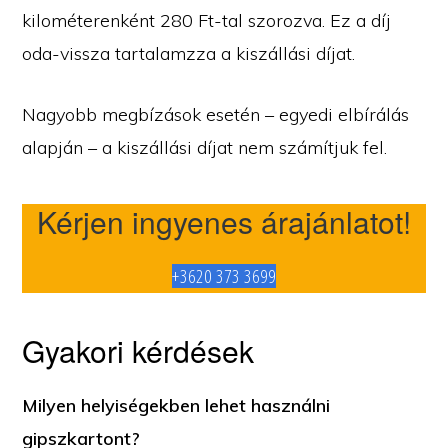
kilométerenként 280 Ft-tal szorozva. Ez a díj
oda-vissza tartalamzza a kiszállási díjat.
Nagyobb megbízások esetén – egyedi elbírálás
alapján – a kiszállási díjat nem számítjuk fel.
Kérjen ingyenes árajánlatot!
+3620 373 3699
Gyakori kérdések
Milyen helyiségekben lehet használni
gipszkartont?