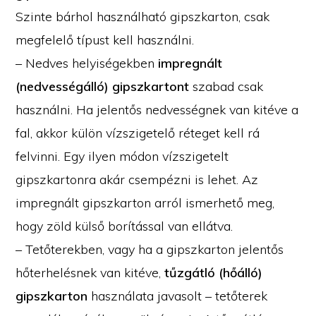
Szinte bárhol használható gipszkarton, csak
megfelelő típust kell használni.
– Nedves helyiségekben
impregnált
(nedvességálló) gipszkartont
szabad csak
használni. Ha jelentős nedvességnek van kitéve a
fal, akkor külön vízszigetelő réteget kell rá
felvinni. Egy ilyen módon vízszigetelt
gipszkartonra akár csempézni is lehet. Az
impregnált gipszkarton arról ismerhető meg,
hogy zöld külső borítással van ellátva.
– Tetőterekben, vagy ha a gipszkarton jelentős
hőterhelésnek van kitéve,
tűzgátló (hőálló)
gipszkarton
használata javasolt – tetőterek