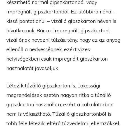
készíthető normál gipszkartonból vagy
impregnált gipszkartonból. Ez utóbbira néha –
kissé pontatlanul – vízálló gipszkarton néven is
hivatkoznak. Bár az impregnált gipszkartont
vízállónak nevezni túlzás, tény, hogy ez az anyag
ellenáll a nedvességnek, ezért vizes
helyiségekben csak impregnált gipszkarton
használatát javasoljuk.
Létezik tűzálló gipszkarton is. Lakossági
megrendelések esetén nagyon ritka a tűzálló
gipszkarton használata, ezért a kalkulátorban
nem is választható. Tűzálló gipszkartonból is
több féle létezik, eltérő tűzvédelmi jellemzőkkel.