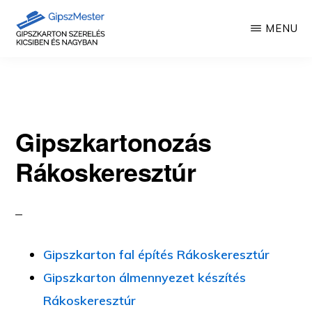
Skip
MENU
to
main
GIPSZKARTON
Gipszkartonozás
MUNKÁK
content
mesterfokon
Gipszkartonozás
Rákoskeresztúr
Gipszkarton fal építés Rákoskeresztúr
Gipszkarton álmennyezet készítés
Rákoskeresztúr