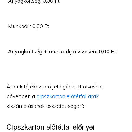
Anyagköltség:
0,00
Ft
Munkadíj:
0,00
Ft
Anyagköltség + munkadíj összesen:
0,00
Ft
Áraink tájékoztató jellegűek. Itt olvashat
bővebben a
gipszkarton előtétfal árak
kiszámolásának összetettségéről.
Gipszkarton előtétfal előnyei