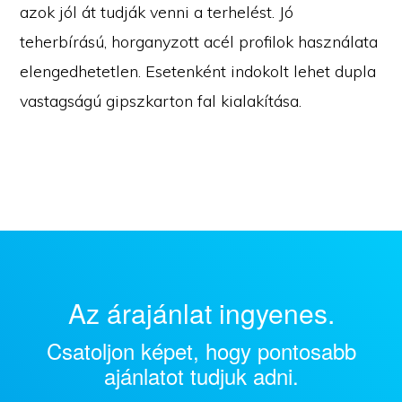
azok jól át tudják venni a terhelést. Jó
teherbírású, horganyzott acél profilok használata
elengedhetetlen. Esetenként indokolt lehet dupla
vastagságú gipszkarton fal kialakítása.
Az árajánlat ingyenes.
Csatoljon képet, hogy pontosabb
ajánlatot tudjuk adni.