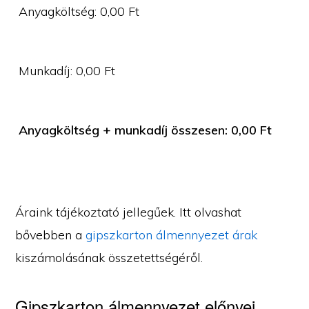
Anyagköltség:
0,00
Ft
Munkadíj:
0,00
Ft
Anyagköltség + munkadíj összesen:
0,00
Ft
Áraink tájékoztató jellegűek. Itt olvashat
bővebben a
gipszkarton álmennyezet árak
kiszámolásának összetettségéről.
Gipszkarton álmennyezet előnyei