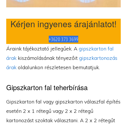
Kérjen ingyenes árajánlatot!
+3620 373 3699
Áraink tájékoztató jellegűek. A
gipszkarton fal
árak
kiszámolásának tényezőit
gipszkartonozás
árak
oldalunkon részletesen bemutatjuk.
Gipszkarton fal teherbírása
Gipszkarton fal vagy gipszkarton válaszfal építés
esetén 2 x 1 rétegű vagy 2 x 2 rétegű
kartonozást szoktak választani. A 2 x 2 rétegűt