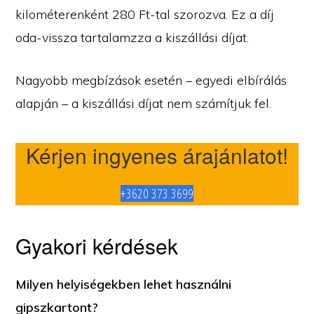
kilométerenként 280 Ft-tal szorozva. Ez a díj
oda-vissza tartalamzza a kiszállási díjat.
Nagyobb megbízások esetén – egyedi elbírálás
alapján – a kiszállási díjat nem számítjuk fel.
Kérjen ingyenes árajánlatot!
+3620 373 3699
Gyakori kérdések
Milyen helyiségekben lehet használni
gipszkartont?