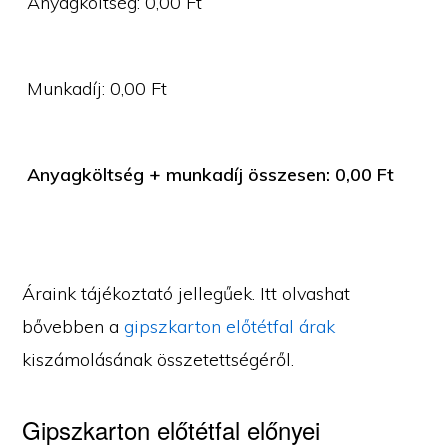
Anyagköltség:
0,00
Ft
Munkadíj:
0,00
Ft
Anyagköltség + munkadíj összesen:
0,00
Ft
Áraink tájékoztató jellegűek. Itt olvashat
bővebben a
gipszkarton előtétfal árak
kiszámolásának összetettségéről.
Gipszkarton előtétfal előnyei