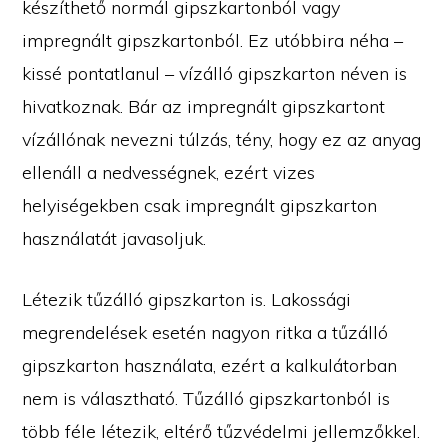
készíthető normál gipszkartonból vagy
impregnált gipszkartonból. Ez utóbbira néha –
kissé pontatlanul – vízálló gipszkarton néven is
hivatkoznak. Bár az impregnált gipszkartont
vízállónak nevezni túlzás, tény, hogy ez az anyag
ellenáll a nedvességnek, ezért vizes
helyiségekben csak impregnált gipszkarton
használatát javasoljuk.
Létezik tűzálló gipszkarton is. Lakossági
megrendelések esetén nagyon ritka a tűzálló
gipszkarton használata, ezért a kalkulátorban
nem is választható. Tűzálló gipszkartonból is
több féle létezik, eltérő tűzvédelmi jellemzőkkel.