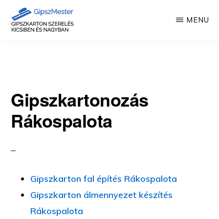
Skip
MENU
to
main
GIPSZKARTON
Gipszkartonozás
MUNKÁK
content
mesterfokon
Gipszkartonozás
Rákospalota
Gipszkarton fal építés Rákospalota
Gipszkarton álmennyezet készítés
Rákospalota