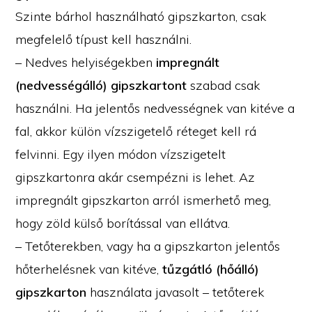
Szinte bárhol használható gipszkarton, csak
megfelelő típust kell használni.
– Nedves helyiségekben
impregnált
(nedvességálló) gipszkartont
szabad csak
használni. Ha jelentős nedvességnek van kitéve a
fal, akkor külön vízszigetelő réteget kell rá
felvinni. Egy ilyen módon vízszigetelt
gipszkartonra akár csempézni is lehet. Az
impregnált gipszkarton arról ismerhető meg,
hogy zöld külső borítással van ellátva.
– Tetőterekben, vagy ha a gipszkarton jelentős
hőterhelésnek van kitéve,
tűzgátló (hőálló)
gipszkarton
használata javasolt – tetőterek