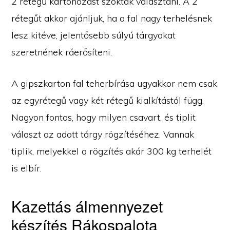
2 rétegű kartonozást szoktak választani. A 2
rétegűt akkor ajánljuk, ha a fal nagy terhelésnek
lesz kitéve, jelentősebb súlyú tárgyakat
szeretnének ráerősíteni.
A gipszkarton fal teherbírása ugyakkor nem csak
az egyrétegű vagy két rétegű kialkítástól függ.
Nagyon fontos, hogy milyen csavart, és tiplit
választ az adott tárgy rögzítéséhez. Vannak
tiplik, melyekkel a rögzítés akár 300 kg terhelét
is elbír.
Kazettás álmennyezet
készítés Rákospalota