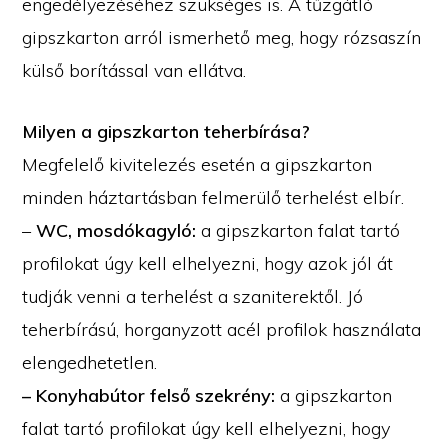
engedélyezéséhez szükséges is. A tűzgátló
gipszkarton arról ismerhető meg, hogy rózsaszín
külső borítással van ellátva.
Milyen a gipszkarton teherbírása?
Megfelelő kivitelezés esetén a gipszkarton
minden háztartásban felmerülő terhelést elbír.
–
WC, mosdókagyló:
a gipszkarton falat tartó
profilokat úgy kell elhelyezni, hogy azok jól át
tudják venni a terhelést a szaniterektől. Jó
teherbírású, horganyzott acél profilok használata
elengedhetetlen.
– Konyhabútor felső szekrény:
a gipszkarton
falat tartó profilokat úgy kell elhelyezni, hogy