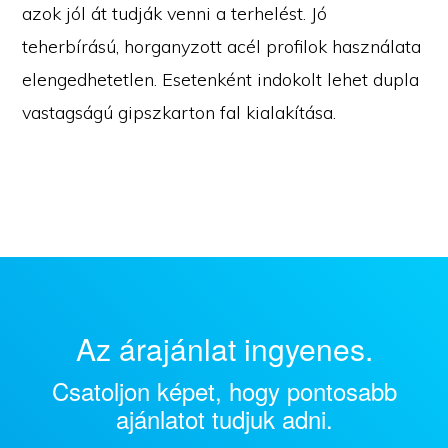
azok jól át tudják venni a terhelést. Jó
teherbírású, horganyzott acél profilok használata
elengedhetetlen. Esetenként indokolt lehet dupla
vastagságú gipszkarton fal kialakítása.
Az árajánlat ingyenes.
Csatoljon képet, hogy pontosabb
ajánlatot tudjuk adni.