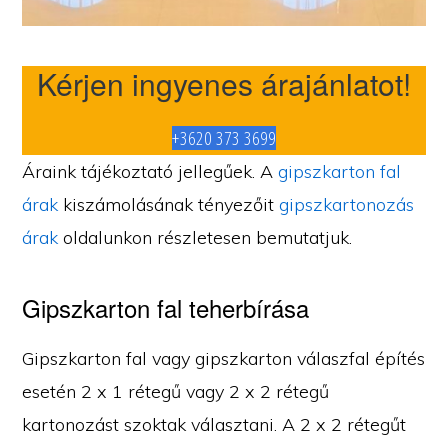
Kérjen ingyenes árajánlatot!
+3620 373 3699
Áraink tájékoztató jellegűek. A
gipszkarton fal
árak
kiszámolásának tényezőit
gipszkartonozás
árak
oldalunkon részletesen bemutatjuk.
Gipszkarton fal teherbírása
Gipszkarton fal vagy gipszkarton válaszfal építés
esetén 2 x 1 rétegű vagy 2 x 2 rétegű
kartonozást szoktak választani. A 2 x 2 rétegűt