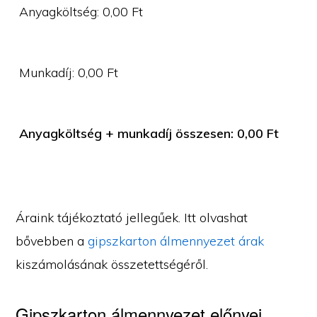
Anyagköltség:
0,00
Ft
Munkadíj:
0,00
Ft
Anyagköltség + munkadíj összesen:
0,00
Ft
Áraink tájékoztató jellegűek. Itt olvashat
bővebben a
gipszkarton álmennyezet árak
kiszámolásának összetettségéről.
Gipszkarton álmennyezet előnyei