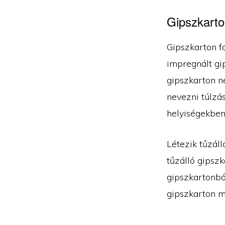
Gipszkarton
Gipszkarton f
impregnált gip
gipszkarton n
nevezni túlzás
helyiségekben
Létezik tűzál
tűzálló gipszk
gipszkartonból
gipszkarton m