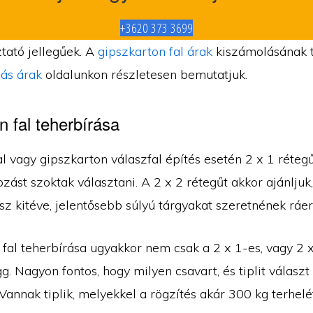
+3620 373 3699
tató jellegűek. A
gipszkarton fal árak
kiszámolásának 
ás árak
oldalunkon részletesen bemutatjuk.
n fal teherbírása
l vagy gipszkarton válaszfal építés esetén 2 x 1 réteg
zást szoktak választani. A 2 x 2 rétegűt akkor ajánljuk,
sz kitéve, jelentősebb súlyú tárgyakat szeretnének ráer
 fal teherbírása ugyakkor nem csak a 2 x 1-es, vagy 2 
ügg. Nagyon fontos, hogy milyen csavart, és tiplit választ
Vannak tiplik, melyekkel a rögzítés akár 300 kg terhelét 