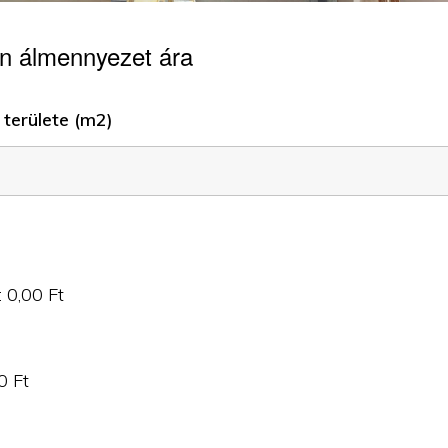
n álmennyezet ára
területe (m2)
:
0,00
Ft
0
Ft