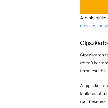
Áraink tájékoz
gipszkartonoz
Gipszkarto
Gipszkarton fa
rétegű kartono
terhelésnek le
A gipszkarton
kialkítástól f
rögzítéséhez. 