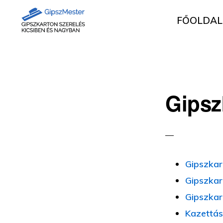
Ugrás
Skip
FŐOLDAL
az
to
elsődleges
main
GIPSZKARTON
Gipszkartonozás
MUNKÁK
navigációhoz
content
mesterfokon
Gipsz
Gipszkar
Gipszkar
Gipszkar
Kazettás