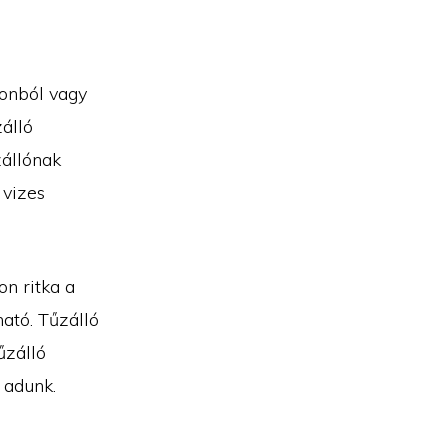
tonból vagy
zálló
zállónak
 vizes
on ritka a
ható. Tűzálló
űzálló
 adunk.