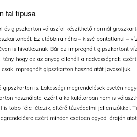
 fal típusa
al és gipszkarton válaszfal készíthető normál gipszkar
szkartonból. Ez utóbbira néha – kissé pontatlanul – ví
éven is hivatkoznak. Bár az impregnált gipszkartont ví
, tény, hogy ez az anyag ellenáll a nedvességnek, ezért
 csak impregnált gipszkarton használatát javasoljuk.
ló gipszkarton is. Lakossági megrendelések esetén nagy
arton használata, ezért a kalkulátorban nem is választ
 is több féle létezik, eltérő tűzvédelmi jellemzőkkel. T
egrendelésre ezért minden esetben egyedi árajánlatot