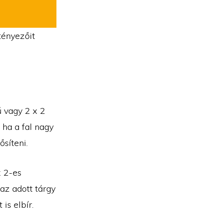
tényezőit
ű vagy 2 x 2
 ha a fal nagy
ősíteni.
x 2-es
 az adott tárgy
is elbír.