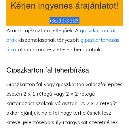
Kérjen ingyenes árajánlatot!
+3620 373 3699
Áraink tájékoztató jellegűek. A
gipszkarton fal
árak
kiszámolásának tényezőit
gipszkartonozás
árak
oldalunkon részletesen bemutatjuk.
Gipszkarton fal teherbírása
Gipszkarton fal vagy gipszkarton válaszfal építés
esetén 2 x 1 rétegű vagy 2 x 2 rétegű
kartonozást szoktak választani. A 2 x 2 rétegűt
akkor ajánljuk, ha a fal nagy terhelésnek lesz
kitéve, jelentősebb súlyú tárgyakat szeretnének