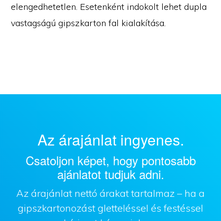
elengedhetetlen. Esetenként indokolt lehet dupla
vastagságú gipszkarton fal kialakítása.
Az árajánlat ingyenes.
Csatoljon képet, hogy pontosabb
ajánlatot tudjuk adni.
Az árajánlat nettó árakat tartalmaz – ha a
gipszkartonozást gletteléssel és festéssel