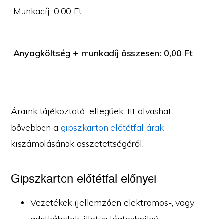
Munkadíj:
0,00
Ft
Anyagköltség + munkadíj összesen:
0,00
Ft
Áraink tájékoztató jellegűek. Itt olvashat
bővebben a
gipszkarton előtétfal árak
kiszámolásának összetettségéről.
Gipszkarton előtétfal előnyei
Vezetékek (jellemzően elektromos-, vagy
adatkábelek, illetve légtechnika)