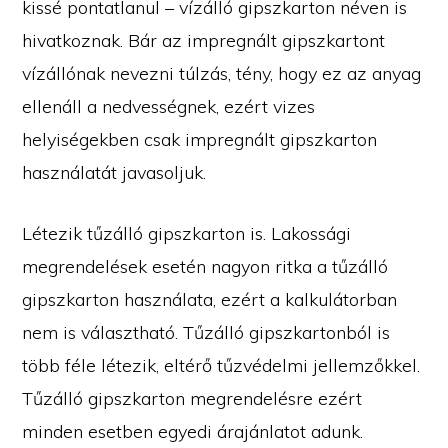
kissé pontatlanul – vízálló gipszkarton néven is
hivatkoznak. Bár az impregnált gipszkartont
vízállónak nevezni túlzás, tény, hogy ez az anyag
ellenáll a nedvességnek, ezért vizes
helyiségekben csak impregnált gipszkarton
használatát javasoljuk.
Létezik tűzálló gipszkarton is. Lakossági
megrendelések esetén nagyon ritka a tűzálló
gipszkarton használata, ezért a kalkulátorban
nem is választható. Tűzálló gipszkartonból is
több féle létezik, eltérő tűzvédelmi jellemzőkkel.
Tűzálló gipszkarton megrendelésre ezért
minden esetben egyedi árajánlatot adunk.