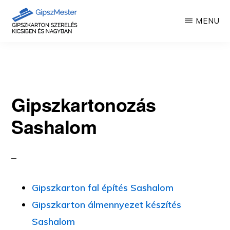
Skip
MENU
to
main
GIPSZKARTON
Gipszkartonozás
MUNKÁK
content
mesterfokon
Gipszkartonozás
Sashalom
Gipszkarton fal építés Sashalom
Gipszkarton álmennyezet készítés
Sashalom