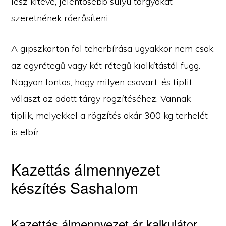
lesz kitéve, jelentősebb súlyú tárgyakat
szeretnének ráerősíteni.
A gipszkarton fal teherbírása ugyakkor nem csak
az egyrétegű vagy két rétegű kialkítástól függ.
Nagyon fontos, hogy milyen csavart, és tiplit
választ az adott tárgy rögzítéséhez. Vannak
tiplik, melyekkel a rögzítés akár 300 kg terhelét
is elbír.
Kazettás álmennyezet
készítés Sashalom
Kazettás álmennyezet ár kalkulátor