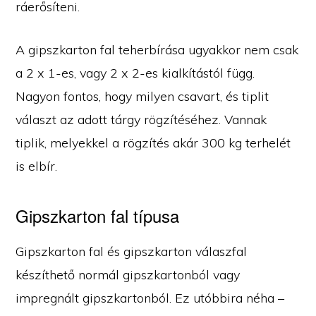
ráerősíteni.
A gipszkarton fal teherbírása ugyakkor nem csak
a 2 x 1-es, vagy 2 x 2-es kialkítástól függ.
Nagyon fontos, hogy milyen csavart, és tiplit
választ az adott tárgy rögzítéséhez. Vannak
tiplik, melyekkel a rögzítés akár 300 kg terhelét
is elbír.
Gipszkarton fal típusa
Gipszkarton fal és gipszkarton válaszfal
készíthető normál gipszkartonból vagy
impregnált gipszkartonból. Ez utóbbira néha –