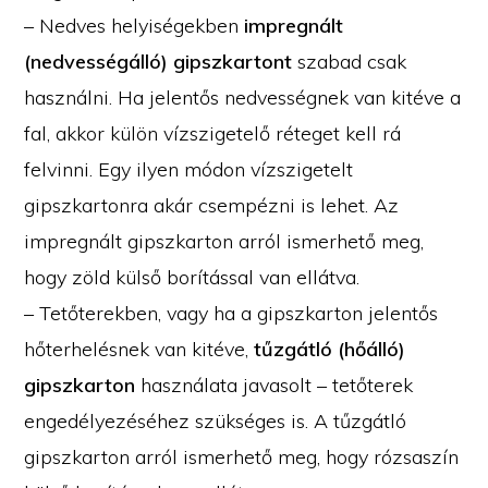
– Nedves helyiségekben
impregnált
(nedvességálló) gipszkartont
szabad csak
használni. Ha jelentős nedvességnek van kitéve a
fal, akkor külön vízszigetelő réteget kell rá
felvinni. Egy ilyen módon vízszigetelt
gipszkartonra akár csempézni is lehet. Az
impregnált gipszkarton arról ismerhető meg,
hogy zöld külső borítással van ellátva.
– Tetőterekben, vagy ha a gipszkarton jelentős
hőterhelésnek van kitéve,
tűzgátló (hőálló)
gipszkarton
használata javasolt – tetőterek
engedélyezéséhez szükséges is. A tűzgátló
gipszkarton arról ismerhető meg, hogy rózsaszín