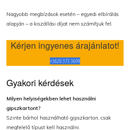
Nagyobb megbízások esetén – egyedi elbírálás
alapján – a kiszállási díjat nem számítjuk fel.
Kérjen ingyenes árajánlatot!
+3620 373 3699
Gyakori kérdések
Milyen helyiségekben lehet használni
gipszkartont?
Szinte bárhol használható gipszkarton, csak
megfelelő típust kell használni.