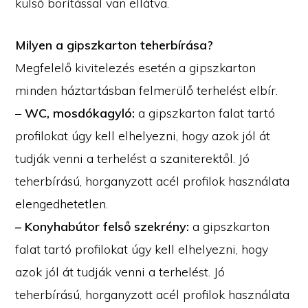
külső borítással van ellátva.
Milyen a gipszkarton teherbírása?
Megfelelő kivitelezés esetén a gipszkarton
minden háztartásban felmerülő terhelést elbír.
–
WC, mosdókagyló:
a gipszkarton falat tartó
profilokat úgy kell elhelyezni, hogy azok jól át
tudják venni a terhelést a szaniterektől. Jó
teherbírású, horganyzott acél profilok használata
elengedhetetlen.
– Konyhabútor felső szekrény:
a gipszkarton
falat tartó profilokat úgy kell elhelyezni, hogy
azok jól át tudják venni a terhelést. Jó
teherbírású, horganyzott acél profilok használata