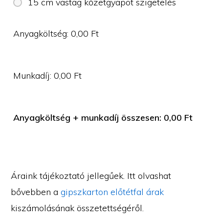
15 cm vastag kőzetgyapot szigetelés
Anyagköltség:
0,00
Ft
Munkadíj:
0,00
Ft
Anyagköltség + munkadíj összesen:
0,00
Ft
Áraink tájékoztató jellegűek. Itt olvashat
bővebben a
gipszkarton előtétfal árak
kiszámolásának összetettségéről.