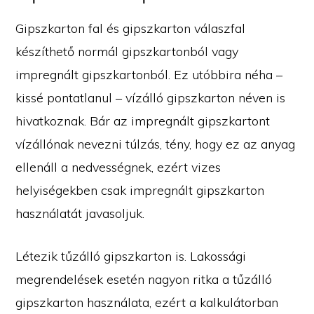
Gipszkarton fal és gipszkarton válaszfal
készíthető normál gipszkartonból vagy
impregnált gipszkartonból. Ez utóbbira néha –
kissé pontatlanul – vízálló gipszkarton néven is
hivatkoznak. Bár az impregnált gipszkartont
vízállónak nevezni túlzás, tény, hogy ez az anyag
ellenáll a nedvességnek, ezért vizes
helyiségekben csak impregnált gipszkarton
használatát javasoljuk.
Létezik tűzálló gipszkarton is. Lakossági
megrendelések esetén nagyon ritka a tűzálló
gipszkarton használata, ezért a kalkulátorban