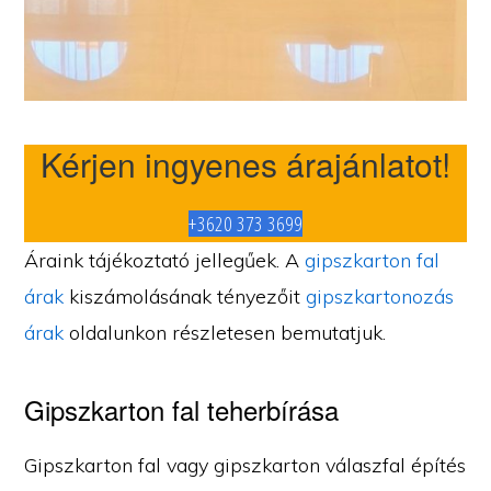
Kérjen ingyenes árajánlatot!
+3620 373 3699
Áraink tájékoztató jellegűek. A
gipszkarton fal
árak
kiszámolásának tényezőit
gipszkartonozás
árak
oldalunkon részletesen bemutatjuk.
Gipszkarton fal teherbírása
Gipszkarton fal vagy gipszkarton válaszfal építés