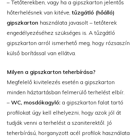
– Tetőterekben, vagy ha a gipszkarton jelentős
hőterhelésnek van kitéve,
tűzgátló (hőálló)
gipszkarton
használata javasolt – tetőterek
engedélyezéséhez szükséges is. A tűzgátló
gipszkarton arról ismerhető meg, hogy rózsaszín
külső borítással van ellátva.
Milyen a gipszkarton teherbírása?
Megfelelő kivitelezés esetén a gipszkarton
minden háztartásban felmerülő terhelést elbír.
–
WC, mosdókagyló:
a gipszkarton falat tartó
profilokat úgy kell elhelyezni, hogy azok jól át
tudják venni a terhelést a szaniterektől. Jó
teherbírású, horganyzott acél profilok használata