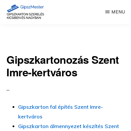
Skip
MENU
to
main
GIPSZKARTON
Gipszkartonozás
MUNKÁK
content
mesterfokon
Gipszkartonozás Szent
Imre-kertváros
Gipszkarton fal építés Szent Imre-
kertváros
Gipszkarton álmennyezet készítés Szent