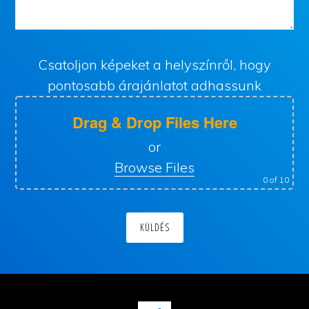
Csatoljon képeket a helyszínről, hogy
pontosabb árajánlatot adhassunk
Drag & Drop Files Here
or
Browse Files
0
of 10