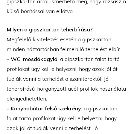
gipszkarton arról ismerhető meg, hogy rózsaszín
külső borítással van ellátva.
Milyen a gipszkarton teherbírása?
Megfelelő kivitelezés esetén a gipszkarton
minden háztartásban felmerülő terhelést elbír.
–
WC, mosdókagyló:
a gipszkarton falat tartó
profilokat úgy kell elhelyezni, hogy azok jól át
tudják venni a terhelést a szaniterektől. Jó
teherbírású, horganyzott acél profilok használata
elengedhetetlen.
– Konyhabútor felső szekrény:
a gipszkarton
falat tartó profilokat úgy kell elhelyezni, hogy
azok jól át tudják venni a terhelést. Jó