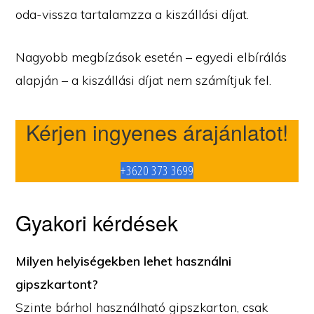
oda-vissza tartalamzza a kiszállási díjat.
Nagyobb megbízások esetén – egyedi elbírálás
alapján – a kiszállási díjat nem számítjuk fel.
Kérjen ingyenes árajánlatot!
+3620 373 3699
Gyakori kérdések
Milyen helyiségekben lehet használni
gipszkartont?
Szinte bárhol használható gipszkarton, csak