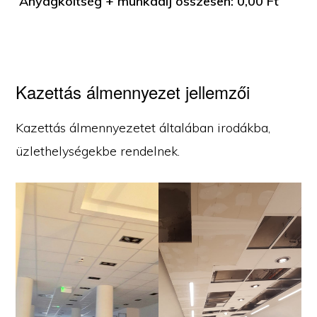
Anyagköltség + munkadíj összesen:
0,00
Ft
Kazettás álmennyezet jellemzői
Kazettás álmennyezetet általában irodákba,
üzlethelységekbe rendelnek.