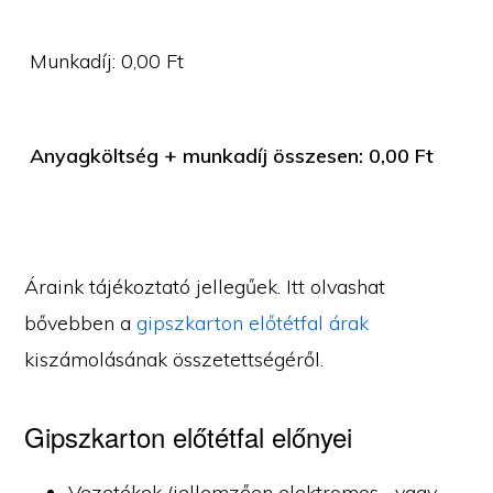
Munkadíj:
0,00
Ft
Anyagköltség + munkadíj összesen:
0,00
Ft
Áraink tájékoztató jellegűek. Itt olvashat
bővebben a
gipszkarton előtétfal árak
kiszámolásának összetettségéről.
Gipszkarton előtétfal előnyei
Vezetékek (jellemzően elektromos-, vagy