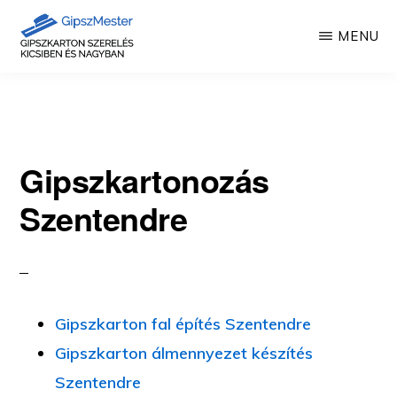
Skip
MENU
to
main
GIPSZKARTON
Gipszkartonozás
MUNKÁK
content
mesterfokon
Gipszkartonozás
Szentendre
Gipszkarton fal építés Szentendre
Gipszkarton álmennyezet készítés
Szentendre