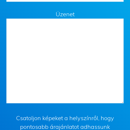
Üzenet
Csatoljon képeket a helyszínről, hogy
pontosabb árajánlatot adhassunk