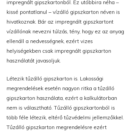
impregnált gipszkartonból. Ez utóbbira néha –
kissé pontatlanul – vízálló gipszkarton néven is
hivatkoznak. Bár az impregnált gipszkartont
vízállónak nevezni túlzás, tény, hogy ez az anyag
ellenáll a nedvességnek, ezért vizes
helyiségekben csak impregnált gipszkarton
használatát javasoljuk.
Létezik tűzálló gipszkarton is. Lakossági
megrendelések esetén nagyon ritka a tűzálló
gipszkarton használata, ezért a kalkulátorban
nem is választható. Tűzálló gipszkartonból is
több féle létezik, eltérő tűzvédelmi jellemzőkkel.
Tűzálló gipszkarton megrendelésre ezért