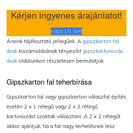
Kérjen ingyenes árajánlatot!
+3620 373 3699
Áraink tájékoztató jellegűek. A
gipszkarton fal
árak
kiszámolásának tényezőit
gipszkartonozás
árak
oldalunkon részletesen bemutatjuk.
Gipszkarton fal teherbírása
Gipszkarton fal vagy gipszkarton válaszfal építés
esetén 2 x 1 rétegű vagy 2 x 2 rétegű
kartonozást szoktak választani. A 2 x 2 rétegűt
akkor ajánljuk, ha a fal nagy terhelésnek lesz