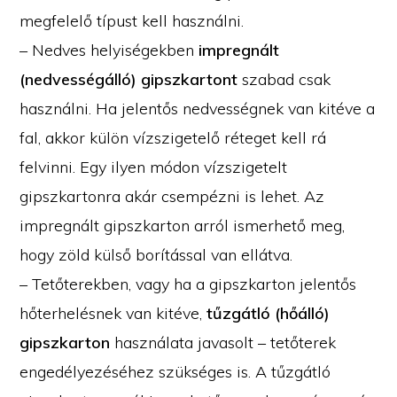
megfelelő típust kell használni.
– Nedves helyiségekben
impregnált
(nedvességálló) gipszkartont
szabad csak
használni. Ha jelentős nedvességnek van kitéve a
fal, akkor külön vízszigetelő réteget kell rá
felvinni. Egy ilyen módon vízszigetelt
gipszkartonra akár csempézni is lehet. Az
impregnált gipszkarton arról ismerhető meg,
hogy zöld külső borítással van ellátva.
– Tetőterekben, vagy ha a gipszkarton jelentős
hőterhelésnek van kitéve,
tűzgátló (hőálló)
gipszkarton
használata javasolt – tetőterek
engedélyezéséhez szükséges is. A tűzgátló