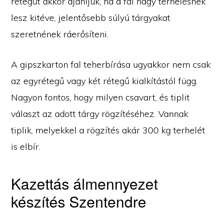
rétegűt akkor ajánljuk, ha a fal nagy terhelésnek
lesz kitéve, jelentősebb súlyú tárgyakat
szeretnének ráerősíteni.
A gipszkarton fal teherbírása ugyakkor nem csak
az egyrétegű vagy két rétegű kialkítástól függ.
Nagyon fontos, hogy milyen csavart, és tiplit
választ az adott tárgy rögzítéséhez. Vannak
tiplik, melyekkel a rögzítés akár 300 kg terhelét
is elbír.
Kazettás álmennyezet
készítés Szentendre