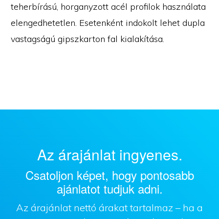
teherbírású, horganyzott acél profilok használata
elengedhetetlen. Esetenként indokolt lehet dupla
vastagságú gipszkarton fal kialakítása.
Az árajánlat ingyenes.
Csatoljon képet, hogy pontosabb
ajánlatot tudjuk adni.
Az árajánlat nettó árakat tartalmaz – ha a