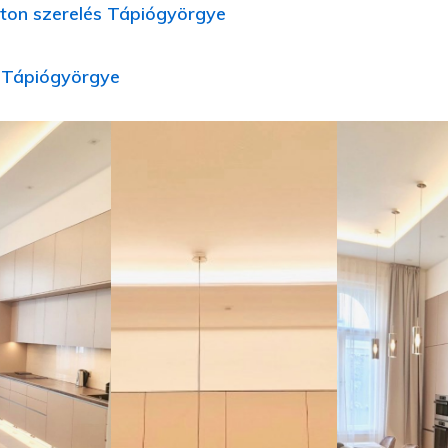
ton szerelés Tápiógyörgye
íj Tápiógyörgye