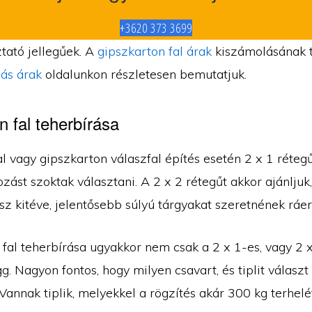
+3620 373 3699
tató jellegűek. A
gipszkarton fal árak
kiszámolásának 
ás árak
oldalunkon részletesen bemutatjuk.
n fal teherbírása
l vagy gipszkarton válaszfal építés esetén 2 x 1 réteg
zást szoktak választani. A 2 x 2 rétegűt akkor ajánljuk,
sz kitéve, jelentősebb súlyú tárgyakat szeretnének ráer
 fal teherbírása ugyakkor nem csak a 2 x 1-es, vagy 2 
ügg. Nagyon fontos, hogy milyen csavart, és tiplit választ
Vannak tiplik, melyekkel a rögzítés akár 300 kg terhelét 