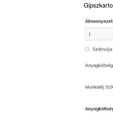
Gipszkarto
Álmennyezet 
Számolja
Anyagköltség
Munkadíj:
0,0
Anyagköltsé