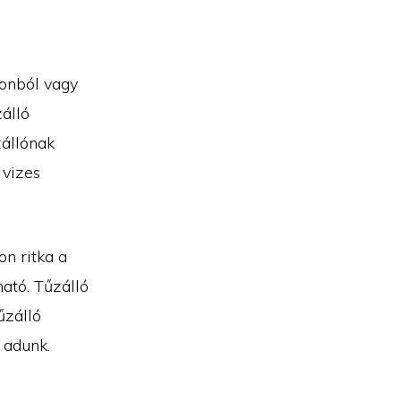
tonból vagy
zálló
zállónak
 vizes
on ritka a
ható. Tűzálló
űzálló
 adunk.