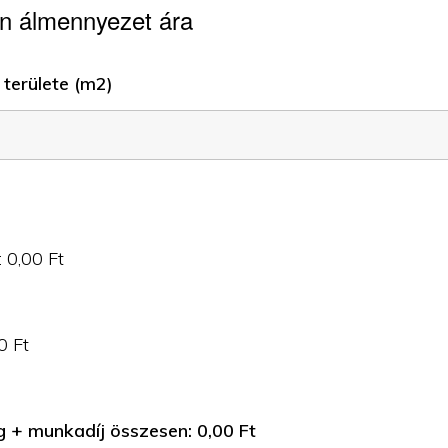
n álmennyezet ára
területe (m2)
:
0,00
Ft
0
Ft
g + munkadíj összesen:
0,00
Ft