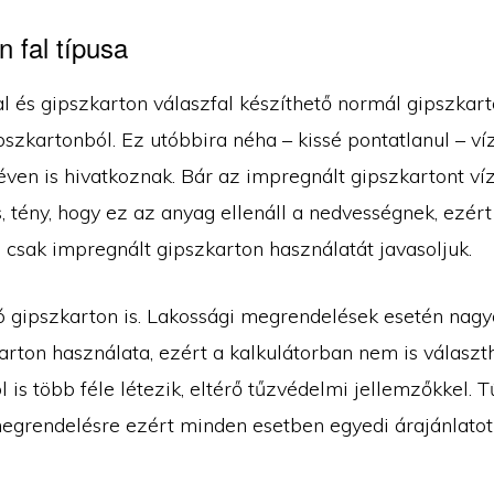
 fal típusa
al és gipszkarton válaszfal készíthető normál gipszkar
szkartonból. Ez utóbbira néha – kissé pontatlanul – ví
éven is hivatkoznak. Bár az impregnált gipszkartont ví
, tény, hogy ez az anyag ellenáll a nedvességnek, ezért
 csak impregnált gipszkarton használatát javasoljuk.
ló gipszkarton is. Lakossági megrendelések esetén nagy
arton használata, ezért a kalkulátorban nem is választ
 is több féle létezik, eltérő tűzvédelmi jellemzőkkel. T
egrendelésre ezért minden esetben egyedi árajánlatot