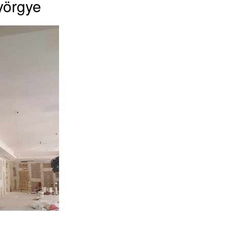
yörgye