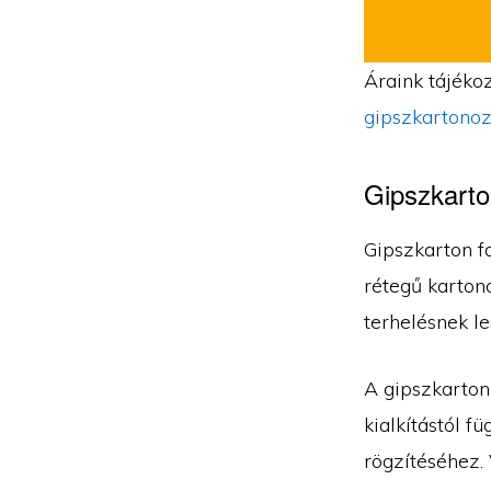
Áraink tájékoz
gipszkartonoz
Gipszkarto
Gipszkarton fa
rétegű kartono
terhelésnek le
A gipszkarton
kialkítástól f
rögzítéséhez. 