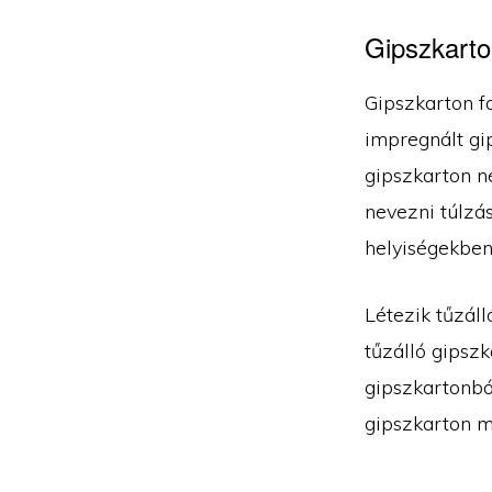
Gipszkarton
Gipszkarton f
impregnált gip
gipszkarton n
nevezni túlzás
helyiségekben
Létezik tűzál
tűzálló gipszk
gipszkartonból
gipszkarton m