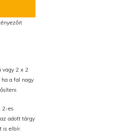
tényezőit
ű vagy 2 x 2
 ha a fal nagy
ősíteni.
x 2-es
 az adott tárgy
is elbír.