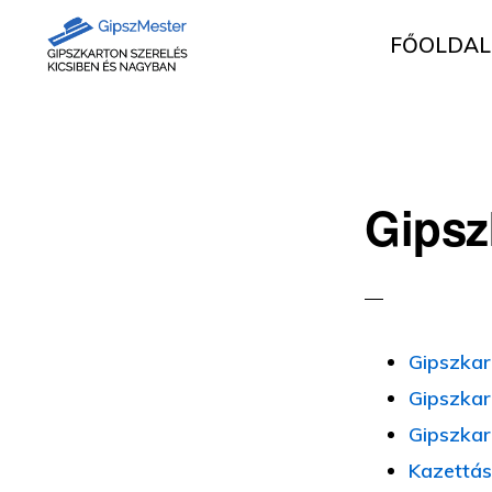
Ugrás
Skip
FŐOLDAL
az
to
elsődleges
main
GIPSZKARTON
Gipszkartonozás
MUNKÁK
navigációhoz
content
mesterfokon
Gipsz
Gipszkar
Gipszkar
Gipszkar
Kazettás