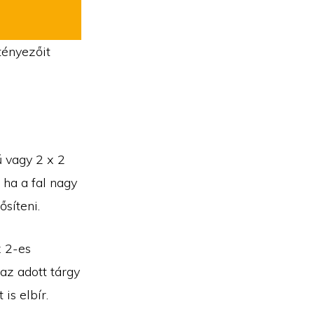
tényezőit
ű vagy 2 x 2
 ha a fal nagy
ősíteni.
x 2-es
 az adott tárgy
is elbír.