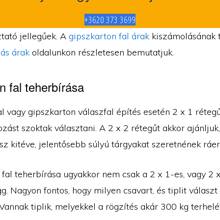
+3620 373 3699
tató jellegűek. A
gipszkarton fal árak
kiszámolásának 
ás árak
oldalunkon részletesen bemutatjuk.
n fal teherbírása
l vagy gipszkarton válaszfal építés esetén 2 x 1 réteg
zást szoktak választani. A 2 x 2 rétegűt akkor ajánljuk,
sz kitéve, jelentősebb súlyú tárgyakat szeretnének ráer
 fal teherbírása ugyakkor nem csak a 2 x 1-es, vagy 2 
ügg. Nagyon fontos, hogy milyen csavart, és tiplit választ
Vannak tiplik, melyekkel a rögzítés akár 300 kg terhelét 