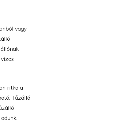
tonból vagy
zálló
zállónak
 vizes
on ritka a
ható. Tűzálló
űzálló
 adunk.