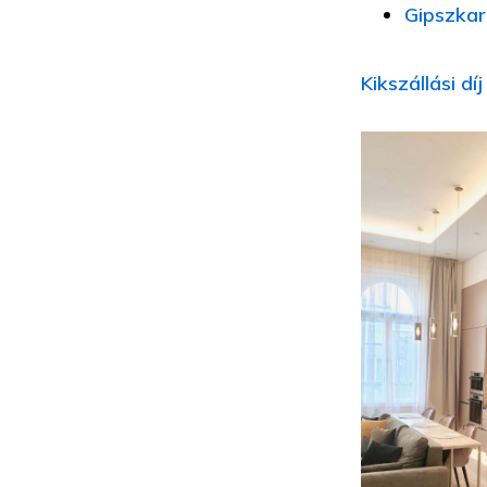
Gipszkar
Kikszállási dí