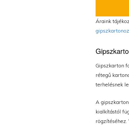
Áraink tájékoz
gipszkartonoz
Gipszkarto
Gipszkarton fa
rétegű kartono
terhelésnek le
A gipszkarton
kialkítástól f
rögzítéséhez. 