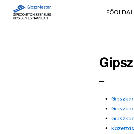
Ugrás
Skip
FŐOLDAL
az
to
elsődleges
main
GIPSZKARTON
Gipszkartonozás
MUNKÁK
navigációhoz
content
mesterfokon
Gipsz
Gipszkar
Gipszkar
Gipszkar
Kazettás