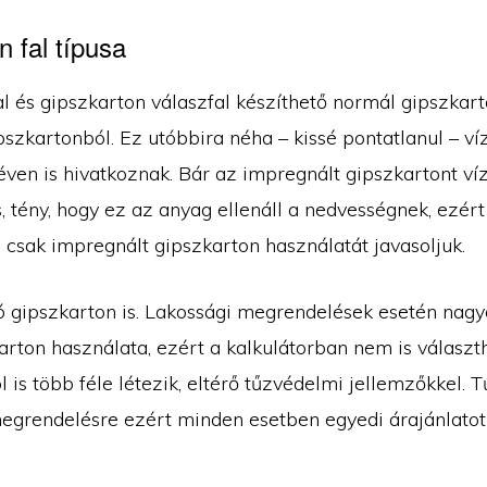
 fal típusa
al és gipszkarton válaszfal készíthető normál gipszkar
szkartonból. Ez utóbbira néha – kissé pontatlanul – ví
éven is hivatkoznak. Bár az impregnált gipszkartont ví
, tény, hogy ez az anyag ellenáll a nedvességnek, ezért
 csak impregnált gipszkarton használatát javasoljuk.
ló gipszkarton is. Lakossági megrendelések esetén nagy
arton használata, ezért a kalkulátorban nem is választ
 is több féle létezik, eltérő tűzvédelmi jellemzőkkel. T
egrendelésre ezért minden esetben egyedi árajánlatot