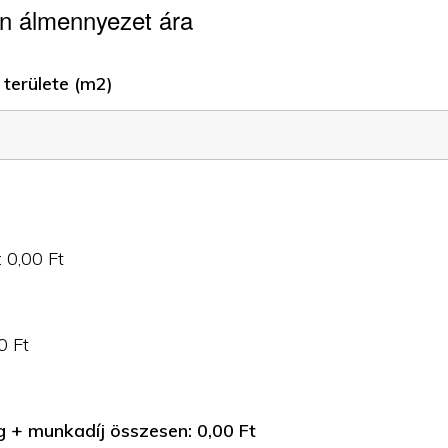
n álmennyezet ára
területe (m2)
:
0,00
Ft
0
Ft
g + munkadíj összesen:
0,00
Ft