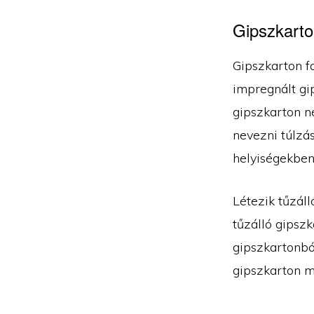
Gipszkarton
Gipszkarton f
impregnált gip
gipszkarton n
nevezni túlzás
helyiségekben
Létezik tűzál
tűzálló gipszk
gipszkartonból
gipszkarton m