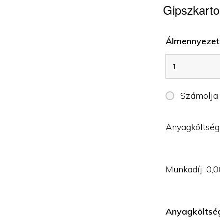
Gipszkarto
Álmennyezet 
Számolja
Anyagköltség
Munkadíj:
0,0
Anyagköltsé