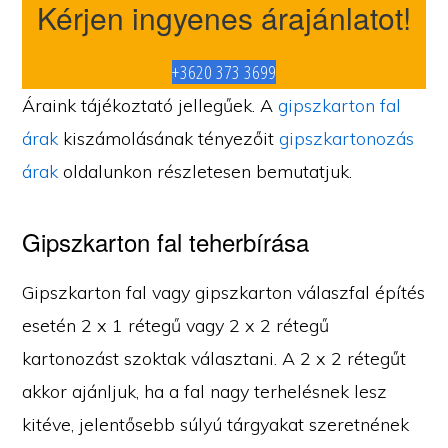
Kérjen ingyenes árajánlatot!
+3620 373 3699
Áraink tájékoztató jellegűek. A
gipszkarton fal
árak
kiszámolásának tényezőit
gipszkartonozás
árak
oldalunkon részletesen bemutatjuk.
Gipszkarton fal teherbírása
Gipszkarton fal vagy gipszkarton válaszfal építés
esetén 2 x 1 rétegű vagy 2 x 2 rétegű
kartonozást szoktak választani. A 2 x 2 rétegűt
akkor ajánljuk, ha a fal nagy terhelésnek lesz
kitéve, jelentősebb súlyú tárgyakat szeretnének