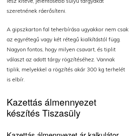
lesz kitéve, jelentősebb súlyú tárgyakat
szeretnének ráerősíteni.
A gipszkarton fal teherbírása ugyakkor nem csak
az egyrétegű vagy két rétegű kialkítástól függ.
Nagyon fontos, hogy milyen csavart, és tiplit
választ az adott tárgy rögzítéséhez. Vannak
tiplik, melyekkel a rögzítés akár 300 kg terhelét
is elbír.
Kazettás álmennyezet
készítés Tiszasüly
Kazettás álmennyezet ár kalkulátor