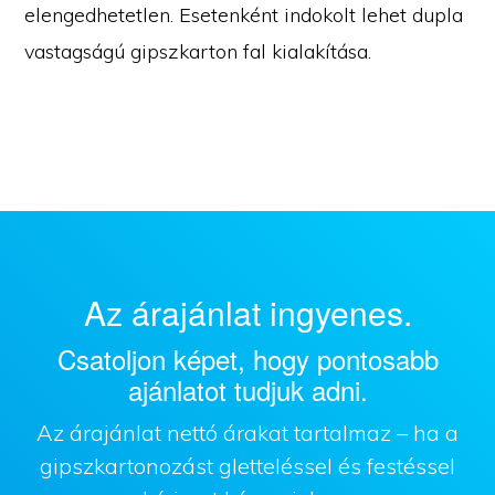
elengedhetetlen. Esetenként indokolt lehet dupla
vastagságú gipszkarton fal kialakítása.
Az árajánlat ingyenes.
Csatoljon képet, hogy pontosabb
ajánlatot tudjuk adni.
Az árajánlat nettó árakat tartalmaz – ha a
gipszkartonozást gletteléssel és festéssel