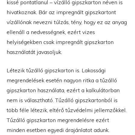
kissé pontatlanul – vízálló gipszkarton néven is
hivatkoznak. Bár az impregnált gipszkartont
vízállónak nevezni túlzás, tény, hogy ez az anyag
ellenáll a nedvességnek, ezért vizes
helyiségekben csak impregnált gipszkarton
használatát javasoljuk.
Létezik tűzálló gipszkarton is. Lakossági
megrendelések esetén nagyon ritka a tűzálló
gipszkarton használata, ezért a kalkulátorban
nem is választható. Tűzálló gipszkartonból is
több féle létezik, eltérő tűzvédelmi jellemzőkkel.
Tűzálló gipszkarton megrendelésre ezért
minden esetben egyedi árajánlatot adunk.