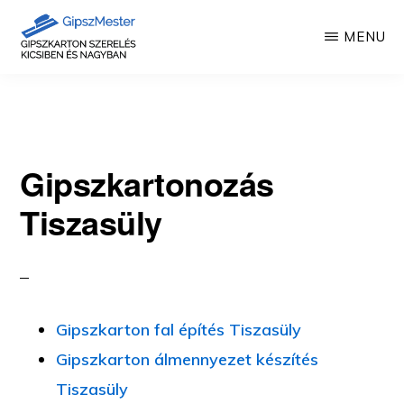
Skip
MENU
to
main
GIPSZKARTON
Gipszkartonozás
MUNKÁK
content
mesterfokon
Gipszkartonozás
Tiszasüly
Gipszkarton fal építés Tiszasüly
Gipszkarton álmennyezet készítés
Tiszasüly