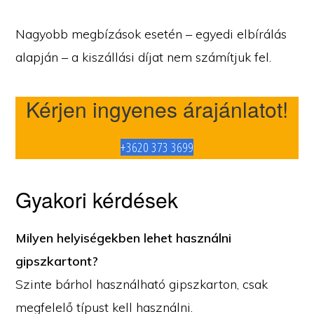
Nagyobb megbízások esetén – egyedi elbírálás
alapján – a kiszállási díjat nem számítjuk fel.
Kérjen ingyenes árajánlatot!
+3620 373 3699
Gyakori kérdések
Milyen helyiségekben lehet használni
gipszkartont?
Szinte bárhol használható gipszkarton, csak
megfelelő típust kell használni.