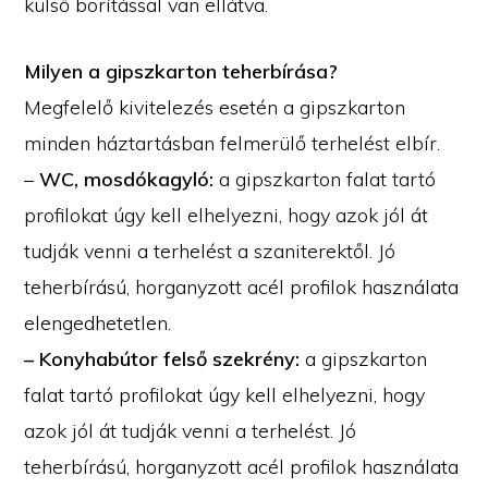
külső borítással van ellátva.
Milyen a gipszkarton teherbírása?
Megfelelő kivitelezés esetén a gipszkarton
minden háztartásban felmerülő terhelést elbír.
–
WC, mosdókagyló:
a gipszkarton falat tartó
profilokat úgy kell elhelyezni, hogy azok jól át
tudják venni a terhelést a szaniterektől. Jó
teherbírású, horganyzott acél profilok használata
elengedhetetlen.
– Konyhabútor felső szekrény:
a gipszkarton
falat tartó profilokat úgy kell elhelyezni, hogy
azok jól át tudják venni a terhelést. Jó
teherbírású, horganyzott acél profilok használata