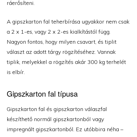
ráerősíteni.
A gipszkarton fal teherbírása ugyakkor nem csak
a 2 x 1-es, vagy 2 x 2-es kialkítástól függ.
Nagyon fontos, hogy milyen csavart, és tiplit
választ az adott tárgy rögzítéséhez. Vannak
tiplik, melyekkel a rögzítés akár 300 kg terhelét
is elbír.
Gipszkarton fal típusa
Gipszkarton fal és gipszkarton válaszfal
készíthető normál gipszkartonból vagy
impregnált gipszkartonból. Ez utóbbira néha –