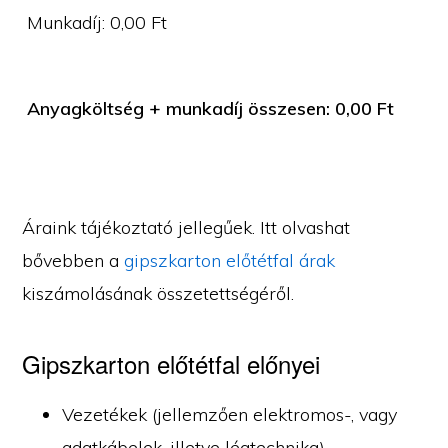
Munkadíj:
0,00
Ft
Anyagköltség + munkadíj összesen:
0,00
Ft
Áraink tájékoztató jellegűek. Itt olvashat
bővebben a
gipszkarton előtétfal árak
kiszámolásának összetettségéről.
Gipszkarton előtétfal előnyei
Vezetékek (jellemzően elektromos-, vagy
adatkábelek, illetve légtechnika)