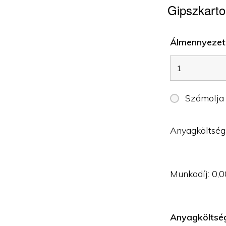
Gipszkarto
Álmennyezet 
Számolja
Anyagköltség
Munkadíj:
0,0
Anyagköltsé