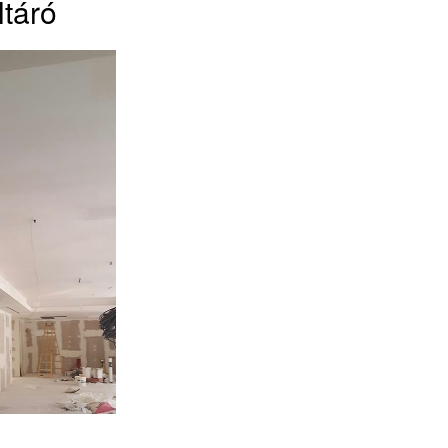
ltáró