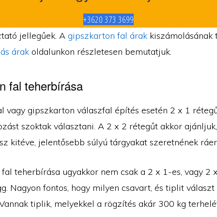
+3620 373 3699
tató jellegűek. A
gipszkarton fal árak
kiszámolásának 
ás árak
oldalunkon részletesen bemutatjuk.
n fal teherbírása
l vagy gipszkarton válaszfal építés esetén 2 x 1 réteg
zást szoktak választani. A 2 x 2 rétegűt akkor ajánljuk,
sz kitéve, jelentősebb súlyú tárgyakat szeretnének ráer
 fal teherbírása ugyakkor nem csak a 2 x 1-es, vagy 2 
ügg. Nagyon fontos, hogy milyen csavart, és tiplit választ
Vannak tiplik, melyekkel a rögzítés akár 300 kg terhelét 