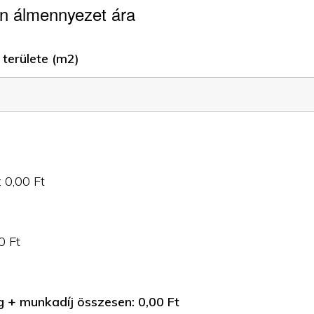
n álmennyezet ára
területe (m2)
:
0,00
Ft
0
Ft
g + munkadíj összesen:
0,00
Ft