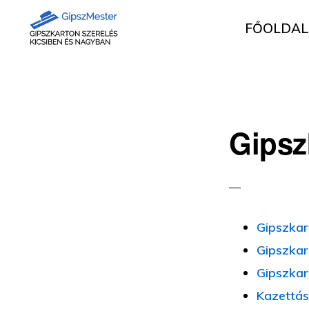
Ugrás
Skip
FŐOLDAL
az
to
elsődleges
main
GIPSZKARTON
Gipszkartonozás
MUNKÁK
navigációhoz
content
mesterfokon
Gipsz
Gipszkar
Gipszkar
Gipszkar
Kazettás