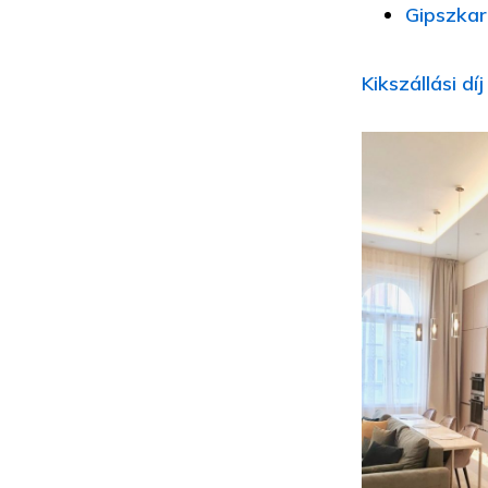
Gipszkar
Kikszállási dí