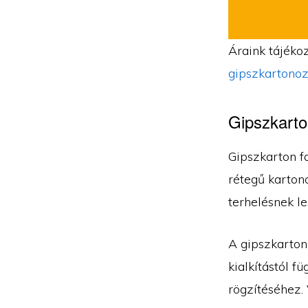
Áraink tájékoz
gipszkartonoz
Gipszkarto
Gipszkarton fa
rétegű kartono
terhelésnek le
A gipszkarton
kialkítástól f
rögzítéséhez. 