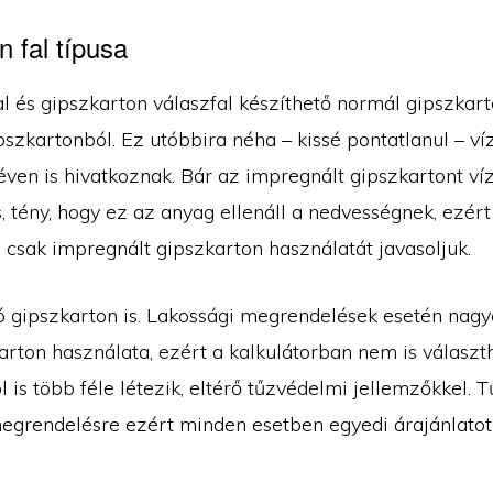
 fal típusa
al és gipszkarton válaszfal készíthető normál gipszkar
szkartonból. Ez utóbbira néha – kissé pontatlanul – ví
éven is hivatkoznak. Bár az impregnált gipszkartont ví
, tény, hogy ez az anyag ellenáll a nedvességnek, ezért
 csak impregnált gipszkarton használatát javasoljuk.
ló gipszkarton is. Lakossági megrendelések esetén nagy
arton használata, ezért a kalkulátorban nem is választ
 is több féle létezik, eltérő tűzvédelmi jellemzőkkel. T
egrendelésre ezért minden esetben egyedi árajánlatot