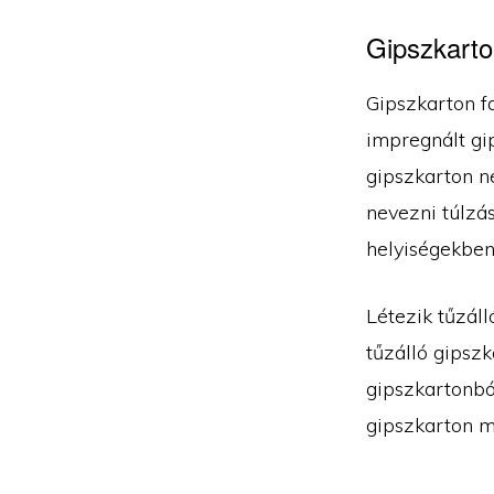
Gipszkarton
Gipszkarton f
impregnált gip
gipszkarton n
nevezni túlzás
helyiségekben
Létezik tűzál
tűzálló gipszk
gipszkartonból
gipszkarton m