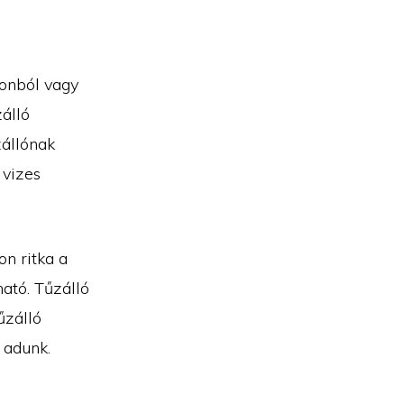
tonból vagy
zálló
zállónak
 vizes
on ritka a
ható. Tűzálló
űzálló
 adunk.