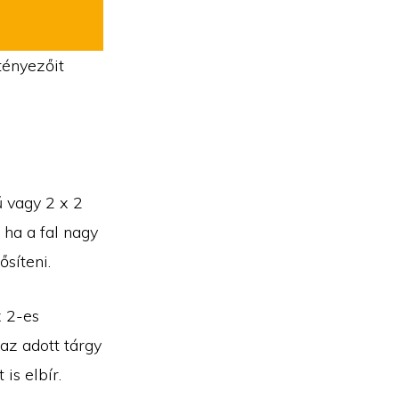
tényezőit
ű vagy 2 x 2
 ha a fal nagy
ősíteni.
x 2-es
 az adott tárgy
is elbír.