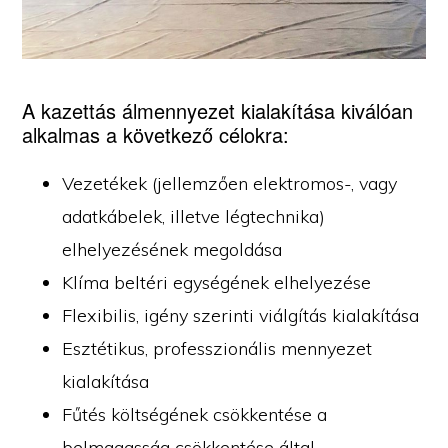
A kazettás álmennyezet kialakítása kiválóan
alkalmas a következő célokra:
Vezetékek (jellemzően elektromos-, vagy
adatkábelek, illetve légtechnika)
elhelyezésének megoldása
Klíma beltéri egységének elhelyezése
Flexibilis, igény szerinti viálgítás kialakítása
Esztétikus, professzionális mennyezet
kialakítása
Fűtés költségének csökkentése a
belmagasság csökkentése által