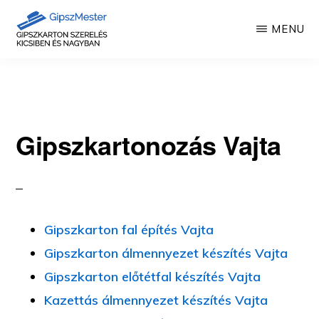
Skip
MENU
to
main
GIPSZKARTON
Gipszkartonozás
MUNKÁK
content
mesterfokon
Gipszkartonozás Vajta
Gipszkarton fal építés Vajta
Gipszkarton álmennyezet készítés Vajta
Gipszkarton előtétfal készítés Vajta
Kazettás álmennyezet készítés Vajta