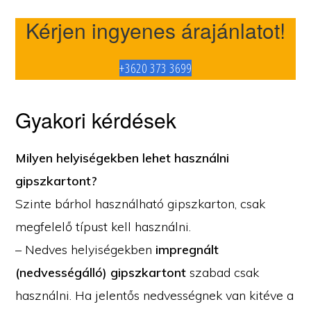
Kérjen ingyenes árajánlatot!
+3620 373 3699
Gyakori kérdések
Milyen helyiségekben lehet használni
gipszkartont?
Szinte bárhol használható gipszkarton, csak
megfelelő típust kell használni.
– Nedves helyiségekben
impregnált
(nedvességálló) gipszkartont
szabad csak
használni. Ha jelentős nedvességnek van kitéve a