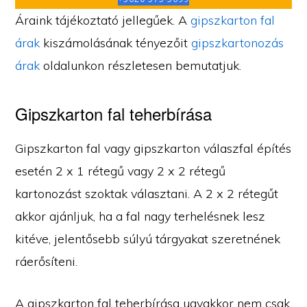
Áraink tájékoztató jellegűek. A
gipszkarton fal
árak
kiszámolásának tényezőit
gipszkartonozás
árak
oldalunkon részletesen bemutatjuk.
Gipszkarton fal teherbírása
Gipszkarton fal vagy gipszkarton válaszfal építés
esetén 2 x 1 rétegű vagy 2 x 2 rétegű
kartonozást szoktak választani. A 2 x 2 rétegűt
akkor ajánljuk, ha a fal nagy terhelésnek lesz
kitéve, jelentősebb súlyú tárgyakat szeretnének
ráerősíteni.
A gipszkarton fal teherbírása ugyakkor nem csak