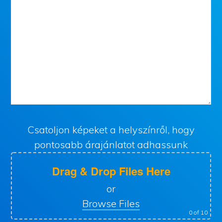
Csatoljon képeket a helyszínről, hogy
pontosabb árajánlatot adhassunk
Drag & Drop Files Here
or
Browse Files
0
of 10